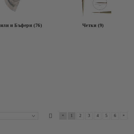
или и Бъфери (76)
Четки (9)
«
»
1
2
3
4
5
6