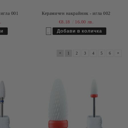
Керамичен накрайник - игла 001
Керамичен накрайник - игла 002
.
€8.18
16.00 лв.
ли
Добави в желани
«
»
1
2
3
4
5
6