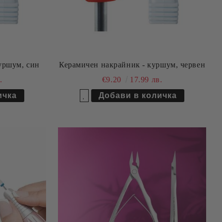
уршум, син
Керамичен накрайник - куршум, червен
.
€9.20
17.99 лв.
Добави в желани