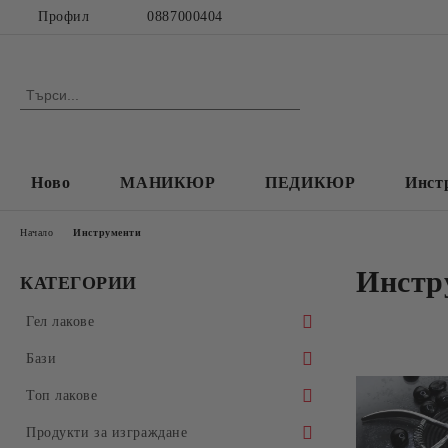
Профил
0887000404
Ново
МАНИКЮР
ПЕДИКЮР
Инст
Начало
Инструменти
Инстр
КАТЕГОРИИ
Гел лакове
Колекция Spectrum 7ml
Бази
Колекция Spectrum 14 ml
Прозрачни Бази за гел лак
Топ лакове
Колекция Spectrum Shot 5гр.
Колекции цветни бази
Прозрачни топ покрития
Продукти за изграждане