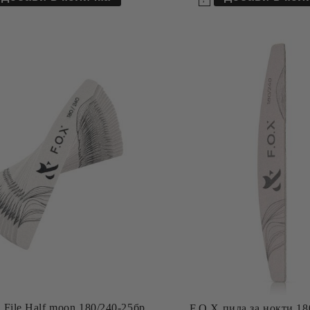
 File Half moon 180/240-25бр.
F.O.X пила за нокти 18