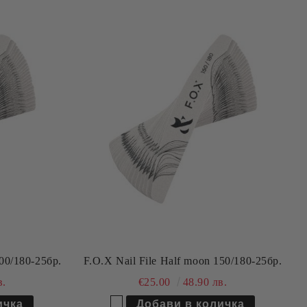
100/180-25бр.
F.O.X Nail File Half moon 150/180-25бр.
в.
€25.00
48.90 лв.
Добави в желани