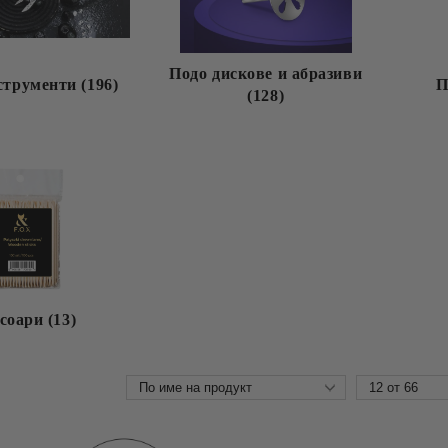
Подо дискове и абразиви
струменти (196)
П
(128)
соари (13)