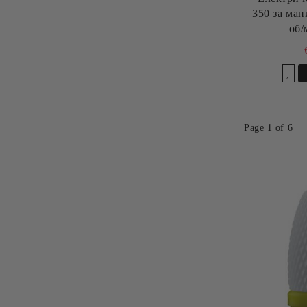
350 за ма
об/
Добави в желани
Page 1 of 6