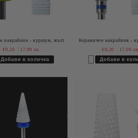
н накрайник - куршум, жълт
Керамичен накрайник - к
€9.20
17.99 лв.
€9.20
17.99 лв
Добави в желани