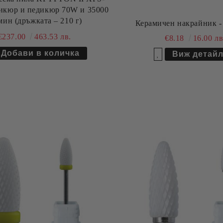
никюр и педикюр 70W и 35000
мин (дръжката – 210 г)
€237.00
463.53 лв.
€8.18
16.00 лв
Виж детай
Добави в желани