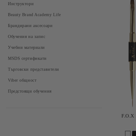
Твърдосплавни накрайници
Прахоуловители
Инструктори
Комплекти
Керамични накрайници
Стерилизатори
Beauty Brand Academy Life
Накрайници за педикюр
UV/LED лампи
Брандирани аксесоари
Обучения на запис
Учебни материали
MSDS сертификати
Търговски представители
Viber общност
Предстоящи обучения
F.O.X 
Добави в желани