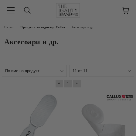
ик
Начало
Продукти за педикюр Callux
Аксесоари и др.
Аксесоари и др.
«
»
1