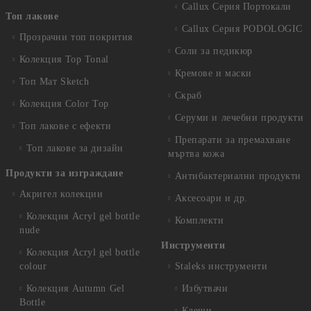
Callux Серия Портокали
Топ лакове
Callux Серия PODOLOGIC
Прозрачни топ покрития
Соли за педикюр
Колекция Top Tonal
Кремове и маски
Топ Мат Sketch
Скраб
Колекция Color Top
Серуми и лечебни продукти
Топ лакове с ефекти
Препарати за премахване
Топ лакове за дизайн
мъртва кожа
Продукти за изграждане
Антибактериални продукти
Акригел колекции
Аксесоари и др.
Колекция Acryl gel bottle
Комплекти
nude
Инструменти
Колекция Acryl gel bottle
colour
Staleks инструменти
Колекция Autumn Gel
Избутвачи
Bottle
Клещи