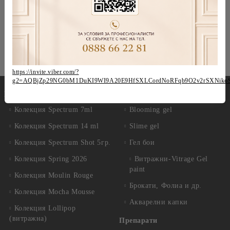
Марки
https://invite.viber.com/?
g2=AQBjZp29NG0bM1DuKI9WI9A20E9HfSXLCordNoRFqb9O2v2rSXNiko
Гел лакове
Декорации
Колекция Spectrum 7ml
Blooming gel
Колекция Spectrum 14 ml
Slime gel
Колекция Spectrum Shot 5гр.
Гел бои
Колекция Spring 2026
Витражни-Vitrage Gel
paint
Колекция Moulin Rouge
Брокати, Фолиа и др.
Колекция Mocha Mousse
Акварелни капки
Колекция Lollipop
(витражна)
Препарати