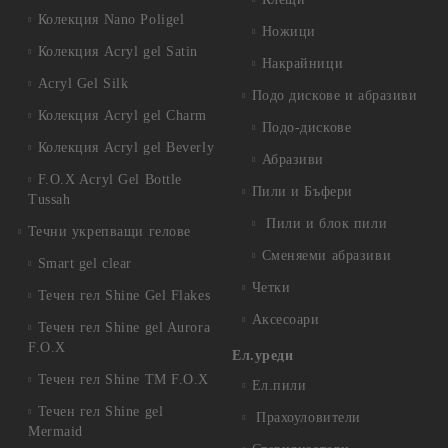
Колекция Nano Poligel
Ножици
Колекция Acryl gel Satin
Накрайници
Acryl Gel Silk
Подо дискове и абразиви
Колекция Acryl gel Charm
Подо-дискове
Колекция Acryl gel Beverly
Абразиви
F.O.X Acryl Gel Bottle
Пили и Бъфери
Tussah
Пили и блок пили
Течни укрепващи гелове
Сменяеми абразиви
Smart gel clear
Четки
Течен гел Shine Gel Flakes
Аксесоари
Течен гел Shine gel Aurora
F.O.X
Ел.уреди
Течен гел Shine TM F.O.X
Ел.пили
Течен гел Shine gel
Прахоуловители
Mermaid