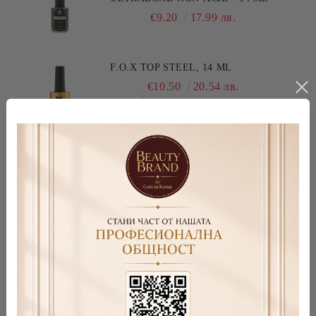
€9.20
17.99 лв.
F.O.X TOP STEEL, 14 ML
€10.50
20.54 лв.
€15.00
29.34 лв.
УКРЕПВАЩ ГЕЛ С ФИБРОСТЪКЛО
CARBON GEL - КАРБОН ГЕЛ
€19.43
38.00 лв.
Новини
Абонирай се за новини
Виж всички