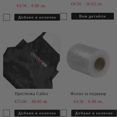
€8.50
16.62 лв.
€4.50
8.80 лв.
Виж детайли
Престилка Callux
Фолио за педикюр
€25.00
48.90 лв.
€4.50
8.80 лв.