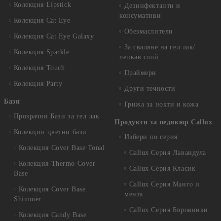
Колекция Lipstick
Дезинфектанти и
консумативи
Колекция Cat Eye
Обезмаслители
Колекция Cat Eye Galaxy
За сваляне на гел лак/
Колекция Sparkle
лепкав слой
Колекция Touch
Праймери
Колекция Party
Други течности
Бази
Грижа за нокти и кожа
Прозрачни Бази за гел лак
Продукти за педикюр Callux
Колекции цветни бази
Избери по серия
Колекция Cover Base Tonal
Callux Серия Лавандула
Колекция Thermo Cover
Callux Серия Класик
Base
Callux Серия Манго и
Колекция Cover Base
мента
Shimmer
Callux Серия Боровинки
Колекция Candy Base