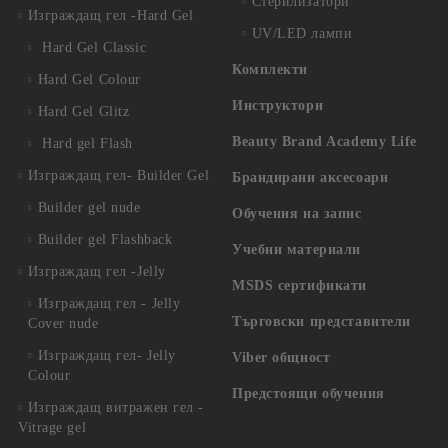
Стерилизатори
Изграждащ гел -Hard Gel
UV/LED лампи
Hard Gel Classic
Комплекти
Hard Gel Colour
Инструктори
Hard Gel Glitz
Beauty Brand Academy Life
Hard gel Flash
Изграждащ гел- Builder Gel
Брандирани аксесоари
Builder gel nude
Обучения на запис
Builder gel Flashback
Учебни материали
Изграждащ гел -Jelly
MSDS сертификати
Изграждащ гел - Jelly
Търговски представители
Cover nude
Изграждащ гел- Jelly
Viber общност
Colour
Предстоящи обучения
Изграждащ витражен гел -
Vitrage gel