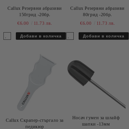
Callux Резервни абразиви
Callux Резервни абразиви
150грид -20бр.
80грид -20бр.
€6.00
11.73 лв.
€6.00
11.73 лв.
Носач гумен за шлайф
Callux Скрaпер-стъргало за
шапки -13мм
педикюр