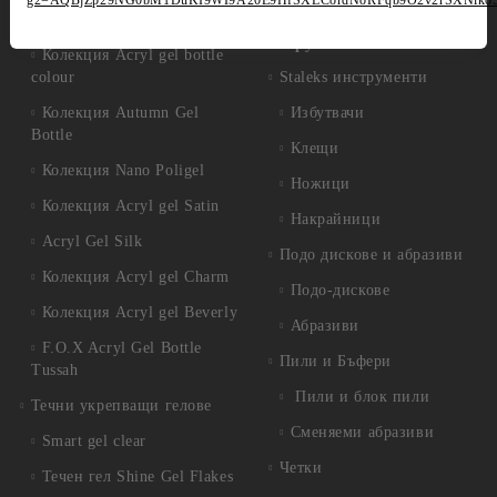
g2=AQBjZp29NG0bM1DuKI9WI9A20E9HfSXLCordNoRFqb9O2v2rSXNiko
Комплекти
nude
Инструменти
Колекция Acryl gel bottle
colour
Staleks инструменти
Колекция Autumn Gel
Избутвачи
Bottle
Клещи
Колекция Nano Poligel
Ножици
Колекция Acryl gel Satin
Накрайници
Acryl Gel Silk
Подо дискове и абразиви
Колекция Acryl gel Charm
Подо-дискове
Колекция Acryl gel Beverly
Абразиви
F.O.X Acryl Gel Bottle
Пили и Бъфери
Tussah
Пили и блок пили
Течни укрепващи гелове
Сменяеми абразиви
Smart gel clear
Четки
Течен гел Shine Gel Flakes