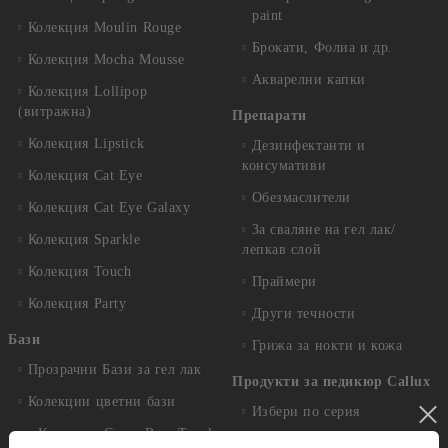
paint
Колекция Moulin Rouge
Брокати, Фолиа и др.
Колекция Mocha Mousse
Акварелни капки
Колекция Lollipop
(витражна)
Препарати
Колекция Lipstick
Дезинфектанти и
консумативи
Колекция Cat Eye
Обезмаслители
Колекция Cat Eye Galaxy
За сваляне на гел лак/
Колекция Sparkle
лепкав слой
Колекция Touch
Праймери
Колекция Party
Други течности
Бази
Грижа за нокти и кожа
Прозрачни Бази за гел лак
Продукти за педикюр Callux
Колекции цветни бази
Избери по серия
Колекция Cover Base Tonal
Callux Серия Лавандула