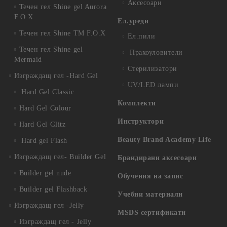
Аксесоари
Течен гел Shine gel Aurora
F.O.X
Ел.уреди
Течен гел Shine TM F.O.X
Ел.пили
Течен гел Shine gel
Прахоуловители
Mermaid
Стерилизатори
Изграждащ гел -Hard Gel
UV/LED лампи
Hard Gel Classic
Комплекти
Hard Gel Colour
Инструктори
Hard Gel Glitz
Beauty Brand Academy Life
Hard gel Flash
Изграждащ гел- Builder Gel
Брандирани аксесоари
Builder gel nude
Обучения на запис
Builder gel Flashback
Учебни материали
Изграждащ гел -Jelly
MSDS сертификати
Изграждащ гел - Jelly