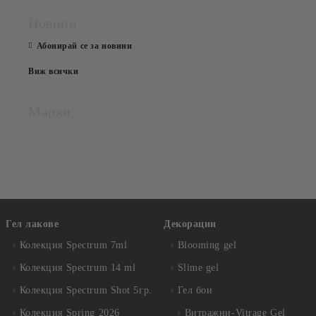
Новини
Абонирай се за новини
Виж всички
Марки
Гел лакове
Декорации
Колекция Spectrum 7ml
Blooming gel
Колекция Spectrum 14 ml
Slime gel
Колекция Spectrum Shot 5гр.
Гел бои
Колекция Spring 2026
Витражни-Vitrage Gel