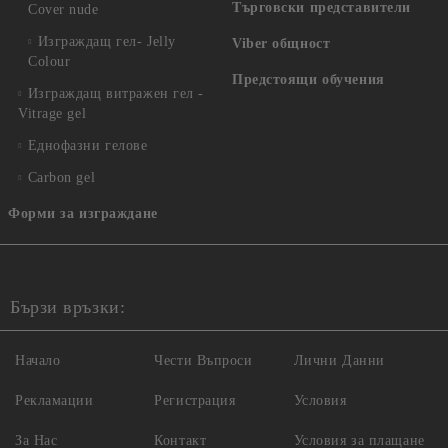
Търговски представители
Cover nude
Изграждащ гел- Jelly
Viber общност
Colour
Предстоящи обучения
Изграждащ витражен гел -
Vitrage gel
Еднофазни гелове
Carbon gel
Форми за изграждане
Бързи връзки:
Начало
Чести Въпроси
Лични Данни
Рекламации
Регистрация
Условия
За Нас
Контакт
Условия за плащане