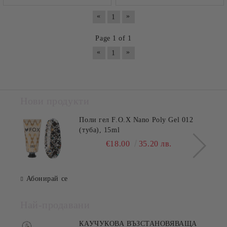
«
»
1
Page 1 of 1
«
»
1
Нови продукти
Поли гел F.O.X Nano Poly Gel 012
(туба), 15ml
€18.00
35.20 лв.
Абонирай се
Най-продавани
КАУЧУКОВА ВЪЗСТАНОВЯВАЩА