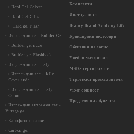
Комплекти
Hard Gel Colour
Инструктори
Hard Gel Glitz
Beauty Brand Academy Life
Hard gel Flash
Изграждащ гел- Builder Gel
Брандирани аксесоари
Builder gel nude
Обучения на запис
Builder gel Flashback
Учебни материали
Изграждащ гел -Jelly
MSDS сертификати
Изграждащ гел - Jelly
Търговски представители
Cover nude
Изграждащ гел- Jelly
Viber общност
Colour
Предстоящи обучения
Изграждащ витражен гел -
Vitrage gel
Еднофазни гелове
Carbon gel