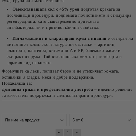
суха, груба или мазолеста кожа.
Омекотяващата сол с 45% урея
подготвя краката за
последващи процедури, подпомага почистването и стимулира
регенерацията, като същевременно притежава
антибактериални и противогъбични свойства.
Изглаждащият и хидратиращ крем с ниацин
е базиран на
витаминен комплекс и натурални съставки – аргинин,
алантоин, пантенол, витамини A и PP, бадемово масло и
екстракт от ружа. Той възстановява мекотата, комфорта и
здравия вид на кожата.
Формулите са леки, попиват бързо и не утежняват кожата,
оставяйки я гладка, мека и добре поддържана.
Подходяща за:
Домашна грижа и професионална употреба
– идеално решение
за качествена поддръжка и специализирани процедури.
«
»
1