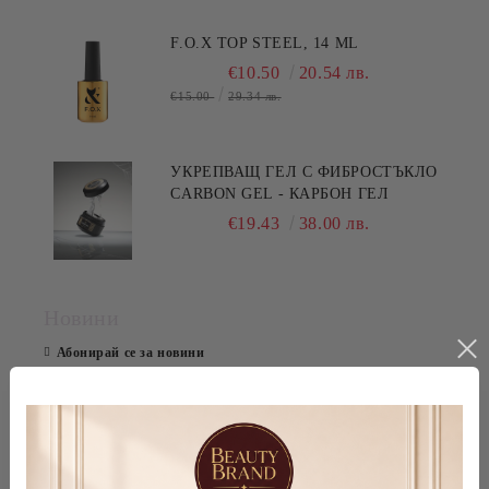
F.O.X TOP STEEL, 14 ML
€10.50
20.54 лв.
€15.00
29.34 лв.
УКРЕПВАЩ ГЕЛ С ФИБРОСТЪКЛО
CARBON GEL - КАРБОН ГЕЛ
€19.43
38.00 лв.
Новини
Абонирай се за новини
Виж всички
Марки