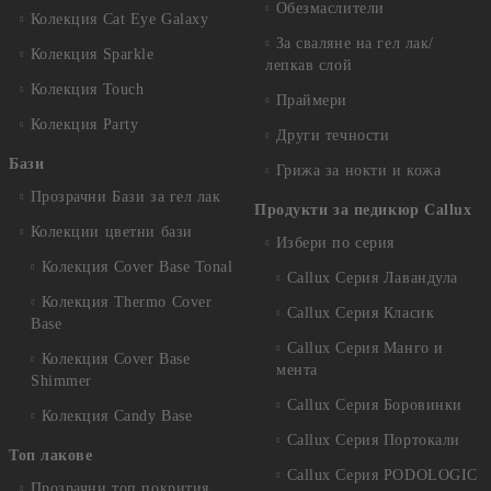
Обезмаслители
Колекция Cat Eye Galaxy
За сваляне на гел лак/
Колекция Sparkle
лепкав слой
Колекция Touch
Праймери
Колекция Party
Други течности
Бази
Грижа за нокти и кожа
Прозрачни Бази за гел лак
Продукти за педикюр Callux
Колекции цветни бази
Избери по серия
Колекция Cover Base Tonal
Callux Серия Лавандула
Колекция Thermo Cover
Callux Серия Класик
Base
Callux Серия Манго и
Колекция Cover Base
мента
Shimmer
Callux Серия Боровинки
Колекция Candy Base
Callux Серия Портокали
Топ лакове
Callux Серия PODOLOGIC
Прозрачни топ покрития