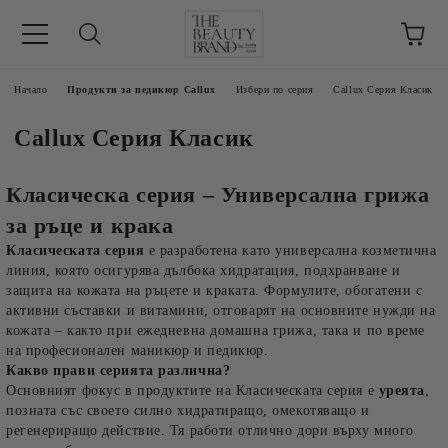
ик
Начало
Продукти за педикюр Callux
Избери по серия
Callux Серия Класик
Callux Серия Класик
Класическа серия – Универсална грижа
за ръце и крака
Класическата серия
е разработена като универсална козметична
линия, която осигурява дълбока хидратация, подхранване и
защита на кожата на ръцете и краката. Формулите, обогатени с
активни съставки и витамини, отговарят на основните нужди на
кожата – както при ежедневна домашна грижа, така и по време
на професионален маникюр и педикюр.
Какво прави серията различна?
Основният фокус в продуктите на Класическата серия е
уреята
,
позната със своето силно хидратиращо, омекотяващо и
регенериращо действие. Тя работи отлично дори върху много