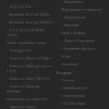
Накрайници
Acryl Gel Silk
Подо дискове и абразиви
Колекция Acryl gel Charm
Подо-дискове
Колекция Acryl gel Beverly
Абразиви
F.O.X Acryl Gel Bottle
Пили и Бъфери
Tussah
Пили и блок пили
Течни укрепващи гелове
Сменяеми абразиви
Smart gel clear
Четки
Течен гел Shine Gel Flakes
Аксесоари
Течен гел Shine gel Aurora
F.O.X
Ел.уреди
Течен гел Shine TM F.O.X
Ел.пили
Течен гел Shine gel
Прахоуловители
Mermaid
Стерилизатори
Изграждащ гел -Hard Gel
UV/LED лампи
Hard Gel Classic