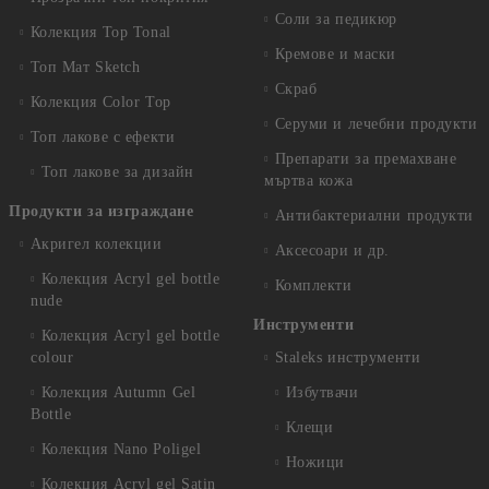
Соли за педикюр
Колекция Top Tonal
Кремове и маски
Топ Мат Sketch
Скраб
Колекция Color Top
Серуми и лечебни продукти
Топ лакове с ефекти
Препарати за премахване
Топ лакове за дизайн
мъртва кожа
Продукти за изграждане
Антибактериални продукти
Акригел колекции
Аксесоари и др.
Колекция Acryl gel bottle
Комплекти
nude
Инструменти
Колекция Acryl gel bottle
colour
Staleks инструменти
Колекция Autumn Gel
Избутвачи
Bottle
Клещи
Колекция Nano Poligel
Ножици
Колекция Acryl gel Satin