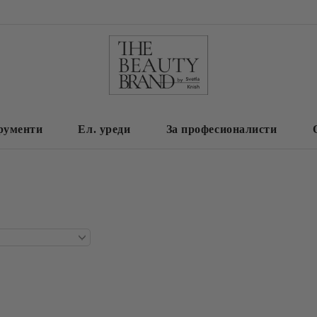
рументи
Ел. уреди
За професионалисти