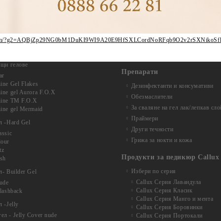
tumn Gel Bottle
Slime gel
no Poligel
yl gel Satin
Гел бои
lk
Витражни-Vitrage Gel paint
ryl gel Charm
ber.com/?g2=AQBjZp29NG0bM1DuKI9WI9A20E9HfSXLCordNoRFqb9O2v2rSXNikoS
yl gel Beverly
Брокати, Фолиа и др.
Gel Bottle Tussah
Акварелни капки
ащи гелове
Препарати
ar
ine Gel Flakes
Дезинфектанти и консумативи
ine gel Aurora F.O.X
Обезмаслители
hine TM F.O.X
За сваляне на гел лак/лепкав сло
ine gel Mermaid
Праймери
л -Hard Gel
Други течности
assic
Грижа за нокти и кожа
lour
tz
Продукти за педикюр Callux
ash
Избери по серия
- Builder Gel
Callux Серия Лавандула
nude
Callux Серия Класик
Flashback
Callux Серия Манго и мента
 -Jelly
Callux Серия Боровинки
л - Jelly Cover nude
Callux Серия Портокали