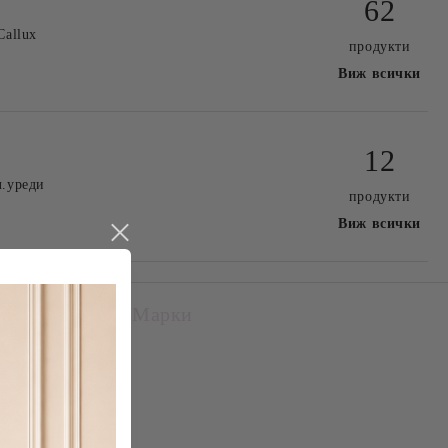
62
Callux
продукти
Виж всички
12
л.уреди
продукти
Виж всички
Марки
Gel