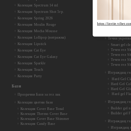
Колекция Au
Колекция Spectrum 14 ml
Колекция Na
Колекция Acr
Колекция Spectrum Shot 5гр.
Acryl Gel Si
Колекция Spring 2026
Колекция Ac
https://invite.vi
Колекция Moulin Rouge
Колекция Acr
F.O.X Acryl 
Колекция Mocha Mousse
Колекция Lollipop (витражна)
Течни укрепв
Колекция Lipstick
Smart gel cle
Течен гел Sh
Колекция Cat Eye
Течен гел Sh
Колекция Cat Eye Galaxy
Течен гел S
Колекция Sparkle
Течен гел Sh
Колекция Touch
Изграждащ ге
Колекция Party
Hard Gel Cl
Hard Gel Co
Бази
Hard Gel Gli
Hard gel Fl
Прозрачни Бази за гел лак
Изграждащ гел
Колекции цветни бази
Builder gel 
Колекция Cover Base Tonal
Builder gel 
Колекция Thermo Cover Base
Колекция Cover Base Shimmer
Изграждащ гел
Колекция Candy Base
Изграждащ ге