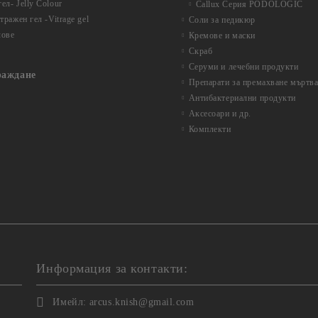
ел- Jelly Colour
Callux Серия PODOLOGIC
ражен гел -Vitrage gel
Соли за педикюр
лове
Кремове и маски
Скраб
Серуми и лечебни продукти
раждане
Препарати за премахване мъртва
Антибактериални продукти
Аксесоари и др.
Комплекти
Информация за контакти:
Имейл:
arcus.knish@gmail.com