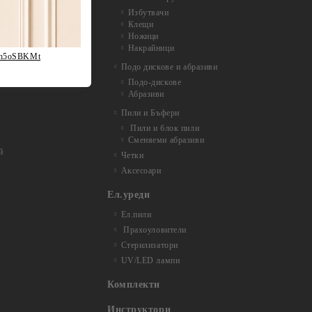
Избутвачи
Клещи
Ножици
Накрайници
fh5oSBKMt
Подо дискове и абразиви
Подо-дискове
Абразиви
Пили и Бъфери
Пили и блок пили
Сменяеми абразиви
й
Четки
Аксесоари
Ел.уреди
Ел.пили
Прахоуловители
Стерилизатори
UV/LED лампи
Комплекти
Инструктори