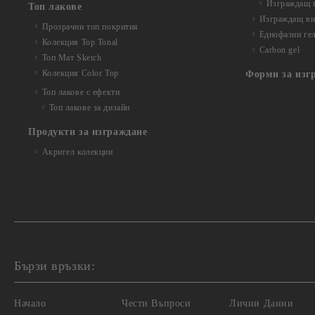
Изграждащ г
Топ лакове
Изграждащ вит
Прозрачни топ покрития
Еднофазни ге
Колекция Top Tonal
Carbon gel
Топ Мат Sketch
Колекция Color Top
Форми за изг
Топ лакове с ефекти
Топ лакове за дизайн
Продукти за изграждане
Акригел колекции
Бързи връзки:
Начало
Чести Въпроси
Лични Данни