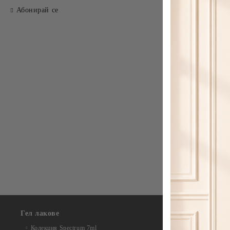
Абонирай се
Гел лакове
Колекция Acr
Колекция Acr
Колекция Spectrum 7ml