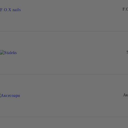
F.
Ак