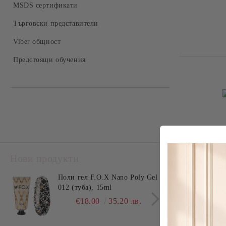
Твърдосплавни накрайници
MSDS сертификати
Комплекти
Керамични накрайници
Търговски представители
Накрайници за педикюр
Viber общност
Предстоящи обучения
Нови продукти
Най-прод
Поли гел F.O.X Nano Poly Gel
Поли
012 (туба), 15ml
011 
€18.00
35.20 лв.