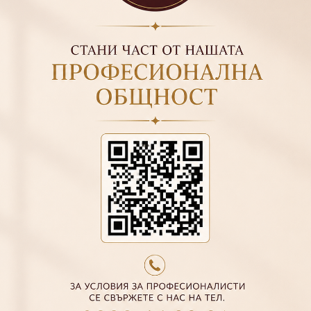
ПРАЙМЕР БЕЗКИСЕЛИНЕН
ULTRABOND NON-ACID - 14
ML
€9.20
17.99 лв.
F.O.X TOP STEEL, 14 ML
€10.50
20.54 лв.
€15.00
29.34 лв.
УКРЕПВАЩ ГЕЛ С
ФИБРОСТЪКЛО CARBON
GEL - КАРБОН ГЕЛ
€19.43
38.00 лв.
Декорации
yl gel bottle nude
yl gel bottle colour
Blooming gel