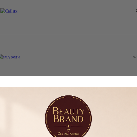
е
авани
Новини
Абонирай се за новини
 гел F.O.X Nano Poly Gel
КАУЧУКОВА
Поли гел F.O.X Nano Poly 
Виж всички
(туба), 15ml
ВЪЗСТАНОВЯВАЩА БАЗА
010 (туба), 15ml
F.O.X AIR BASE-5МЛ
€18.00
€10.50
35.20 лв.
20.54 лв.
€18.00
35.20 лв.