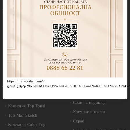
Колекция Party
Други течности
Бази
Грижа за нокти и кожа
Прозрачни Бази за гел лак
Продукти за педикюр Callux
Колекции цветни бази
Избери по серия
Колекция Cover Base Tonal
Callux Серия Лавандула
Колекция Thermo Cover
Callux Серия Класик
Base
Callux Серия Манго и
Колекция Cover Base
мента
Shimmer
Callux Серия Боровинки
Колекция Candy Base
https://invite.viber.com/?
Callux Серия Портокали
g2=AQBjZp29NG0bM1DuKI9WI9A20E9HfSXLCordNoRFqb9O2v2rSXNiko
Топ лакове
Callux Серия PODOLOGIC
Прозрачни топ покрития
Соли за педикюр
Колекция Top Tonal
Кремове и маски
Топ Мат Sketch
Скраб
Колекция Color Top