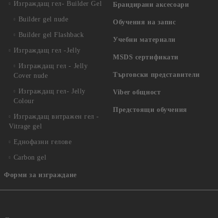
Изграждащ гел- Builder Gel
Брандирани аксесоари
Builder gel nude
Обучения на запис
Builder gel Flashback
Учебни материали
Изграждащ гел -Jelly
MSDS сертификати
Изграждащ гел - Jelly
Търговски представители
Cover nude
Изграждащ гел- Jelly
Viber общност
Colour
Предстоящи обучения
Изграждащ витражен гел -
Vitrage gel
Еднофазни гелове
Carbon gel
Форми за изграждане