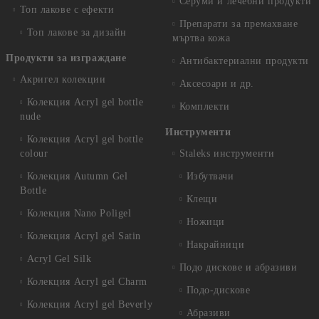
Серуми и лечебни продукти
Топ лакове с ефекти
Препарати за премахване
Топ лакове за дизайн
мъртва кожа
Продукти за изграждане
Антибактериални продукти
Акригел колекции
Аксесоари и др.
Колекция Acryl gel bottle
Комплекти
nude
Инструменти
Колекция Acryl gel bottle
colour
Staleks инструменти
Колекция Autumn Gel
Избутвачи
Bottle
Клещи
Колекция Nano Poligel
Ножици
Колекция Acryl gel Satin
Накрайници
Acryl Gel Silk
Подо дискове и абразиви
Колекция Acryl gel Charm
Подо-дискове
Колекция Acryl gel Beverly
Абразиви