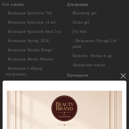
Гел лакове
Декорации
Колекция Spectrum 7ml
Blooming gel
Колекция Spectrum 14 ml
Slime gel
Колекция Spectrum Shot 5гр.
Гел бои
Колекция Spring 2026
Витражни-Vitrage Gel
paint
Колекция Moulin Rouge
Брокати, Фолиа и др.
Колекция Mocha Mousse
Акварелни капки
Колекция Lollipop
(витражна)
Препарати
Колекция Lipstick
Дезинфектанти и
консумативи
Колекция Cat Eye
Обезмаслители
Колекция Cat Eye Galaxy
За сваляне на гел лак/
Колекция Sparkle
лепкав слой
Колекция Touch
Праймери