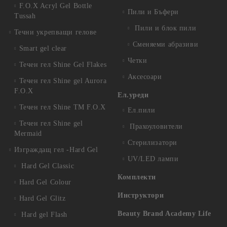
F.O.X Acryl Gel Bottle
Пили и Бъфери
Tussah
Пили и блок пили
Течни укрепващи гелове
Сменяеми абразиви
Smart gel clear
Четки
Течен гел Shine Gel Flakes
Аксесоари
Течен гел Shine gel Aurora
F.O.X
Ел.уреди
Течен гел Shine TM F.O.X
Ел.пили
Течен гел Shine gel
Прахоуловители
Mermaid
Стерилизатори
Изграждащ гел -Hard Gel
UV/LED лампи
Hard Gel Classic
Комплекти
Hard Gel Colour
Инструктори
Hard Gel Glitz
Beauty Brand Academy Life
Hard gel Flash