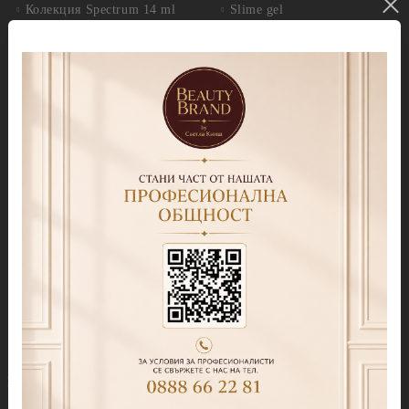
Колекция Spectrum 14 ml
Slime gel
Колекция Spectrum Shot 5гр.
Гел бои
Колекция Spring 2026
Витражни-Vitrage Gel
paint
Колекция Moulin Rouge
Брокати, Фолиа и др.
Колекция Mocha Mousse
Акварелни капки
Колекция Lollipop
(витражна)
Препарати
Колекция Lipstick
Дезинфектанти и
консумативи
Колекция Cat Eye
Обезмаслители
Колекция Cat Eye Galaxy
За сваляне на гел лак/
Колекция Sparkle
лепкав слой
Колекция Touch
Праймери
Колекция Party
Други течности
Бази
Грижа за нокти и кожа