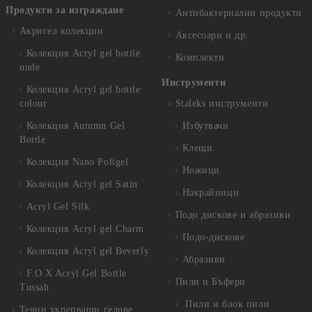
Продукти за изграждане
Антибактериални продукти
Акригел колекции
Аксесоари и др.
Колекция Acryl gel bottle
Комплекти
nude
Инструменти
Колекция Acryl gel bottle
colour
Staleks инструменти
Колекция Autumn Gel
Избутвачи
Bottle
Клещи
Колекция Nano Poligel
Ножици
Колекция Acryl gel Satin
Накрайници
Acryl Gel Silk
Подо дискове и абразиви
Колекция Acryl gel Charm
Подо-дискове
Колекция Acryl gel Beverly
Абразиви
F.O.X Acryl Gel Bottle
Пили и Бъфери
Tussah
Пили и блок пили
Течни укрепващи гелове