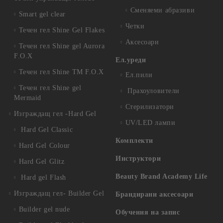
Сменяеми абразиви
Smart gel clear
Четки
Течен гел Shine Gel Flakes
Аксесоари
Течен гел Shine gel Aurora
F.O.X
Ел.уреди
Течен гел Shine TM F.O.X
Ел.пили
Течен гел Shine gel
Прахоуловители
Mermaid
Стерилизатори
Изграждащ гел -Hard Gel
UV/LED лампи
Hard Gel Classic
Комплекти
Hard Gel Colour
Инструктори
Hard Gel Glitz
Beauty Brand Academy Life
Hard gel Flash
Изграждащ гел- Builder Gel
Брандирани аксесоари
Builder gel nude
Обучения на запис