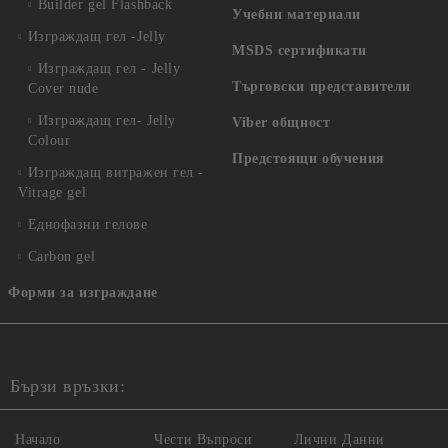
Builder gel Flashback
Учебни материали
Изграждащ гел -Jelly
MSDS сертификати
Изграждащ гел - Jelly
Търговски представители
Cover nude
Изграждащ гел- Jelly
Viber общност
Colour
Предстоящи обучения
Изграждащ витражен гел -
Vitrage gel
Еднофазни гелове
Carbon gel
Форми за изграждане
Бързи връзки:
Начало
Чести Въпроси
Лични Данни