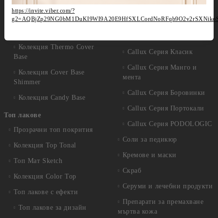
Прозрачни Бази за гел лак
Продукти за педикюр Callux
https://invite.viber.com/?
Колекции цветни бази
g2=AQBjZp29NG0bM1DuKI9WI9A20E9HfSXLCordNoRFqb9O2v2rSXNiko
Избери по серия
Колекция Cover Base Tonal
Callux Серия Лавандула
Колекция Thermo Cover
Callux Серия Класик
Base
Callux Серия Манго и
Колекция Cover Base
мента
Shimmer
Callux Серия Боровинки
Колекция Candy Base
Callux Серия Портокали
Топ лакове
Callux Серия PODOLOGIC
Прозрачни топ покрития
Соли за педикюр
Колекция Top Tonal
Кремове и маски
Топ Мат Sketch
Скраб
Колекция Color Top
Серуми и лечебни продукти
Топ лакове с ефекти
Препарати за премахване
Топ лакове за дизайн
мъртва кожа