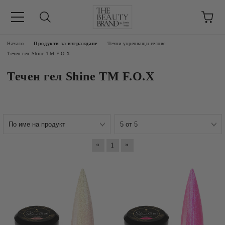
ик
Начало
Продукти за изграждане
Течни укрепващи гелове
Течен гел Shine TM F.O.X
Течен гел Shine TM F.O.X
«
»
1