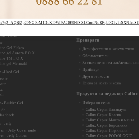
Slime gel
no Poligel
yl gel Satin
Гел бои
lk
Витражни-Vitrage Gel paint
ryl gel Charm
yl gel Beverly
ber.com/?g2=AQBjZp29NG0bM1DuKI9WI9A20E9HfSXLCordNoRFqb9O2v2rSXNikoS
Брокати, Фолиа и др.
Gel Bottle Tussah
Акварелни капки
ащи гелове
Препарати
ar
ine Gel Flakes
Дезинфектанти и консумативи
ine gel Aurora F.O.X
Обезмаслители
hine TM F.O.X
За сваляне на гел лак/лепкав сло
ine gel Mermaid
Праймери
л -Hard Gel
Други течности
assic
Грижа за нокти и кожа
lour
tz
Продукти за педикюр Callux
ash
Избери по серия
- Builder Gel
Callux Серия Лавандула
nude
Callux Серия Класик
Flashback
Callux Серия Манго и мента
 -Jelly
Callux Серия Боровинки
л - Jelly Cover nude
Callux Серия Портокали
ел- Jelly Colour
Callux Серия PODOLOGIC