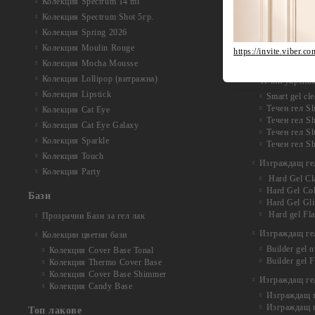
Колекция Spectrum 14 ml
Колекция Na
Колекция Acr
Колекция Spectrum Shot 5гр.
Acryl Gel Si
Колекция Spring 2026
Колекция Ac
Колекция Moulin Rouge
Колекция Acr
https://invite.vi
F.O.X Acryl 
Колекция Mocha Mousse
Колекция Lollipop (витражна)
Течни укрепв
Колекция Lipstick
Smart gel cle
Течен гел Sh
Колекция Cat Eye
Течен гел Sh
Колекция Cat Eye Galaxy
Течен гел S
Колекция Sparkle
Течен гел Sh
Колекция Touch
Изграждащ ге
Колекция Party
Hard Gel Cl
Hard Gel Co
Бази
Hard Gel Gli
Hard gel Fl
Прозрачни Бази за гел лак
Изграждащ гел
Колекции цветни бази
Builder gel 
Колекция Cover Base Tonal
Builder gel 
Колекция Thermo Cover Base
Колекция Cover Base Shimmer
Изграждащ гел
Колекция Candy Base
Изграждащ ге
Изграждащ г
Топ лакове