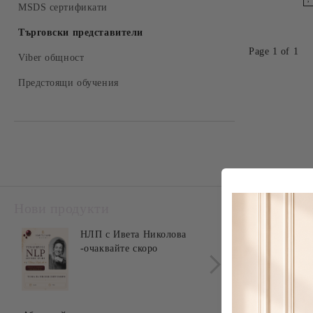
Твърдосплавни накрайници
MSDS сертификати
Комплекти
Керамични накрайници
Търговски представители
Page 1 of 1
Накрайници за педикюр
Viber общност
Предстоящи обучения
Нови продукти
Най-прод
НЛП с Ивета Николова
Q&A 
-очаквайте скоро
-оча