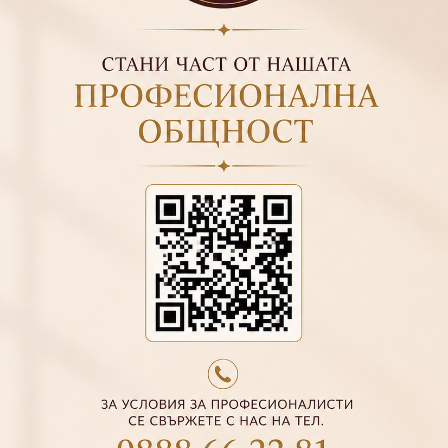
ПРАЙМЕР БЕЗКИСЕЛИНЕН
ULTRABOND NON-ACID - 14
ML
€9.20
17.99 лв.
F.O.X TOP STEEL, 14 ML
€10.50
20.54 лв.
€15.00
29.34 лв.
УКРЕПВАЩ ГЕЛ С
ФИБРОСТЪКЛО CARBON
GEL - КАРБОН ГЕЛ
€19.43
38.00 лв.
Декорации
yl gel bottle nude
yl gel bottle colour
Blooming gel
tumn Gel Bottle