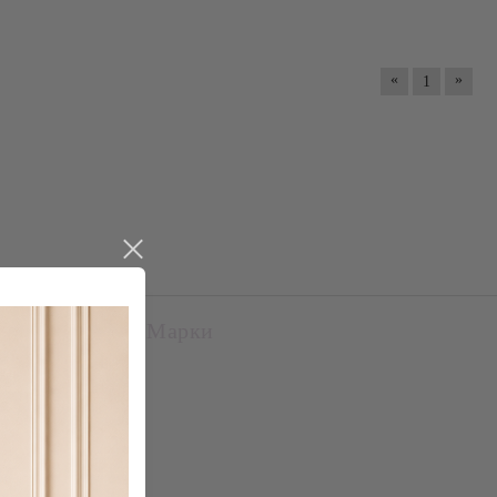
«
»
1
Марки
Gel