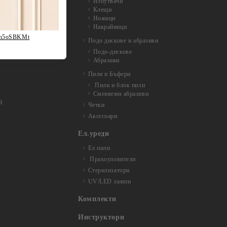
Избутвачи
Клещи
Ножици
Накрайници
fh5oSBKMt
Подо дискове и абразиви
Подо-дискове
Абразиви
Пили и Бъфери
Пили и блок пили
Сменяеми абразиви
й
Четки
Аксесоари
Ел.уреди
Ел.пили
Прахоуловители
Стерилизатори
UV/LED лампи
Комплекти
Инструктори