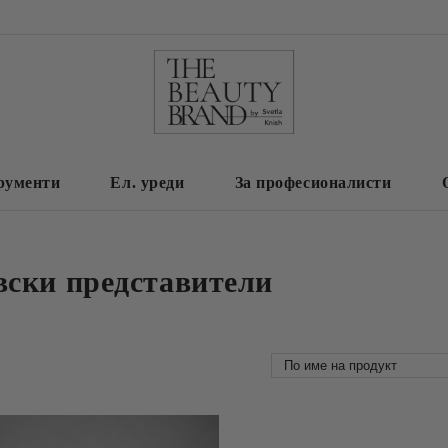
рументи
Ел. уреди
За професионалисти
вски представители