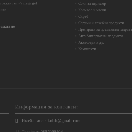
ражен гел -Vitrage gel
Соли за педикюр
лове
Кремове и маски
Скраб
Серуми и лечебни продукти
раждане
Препарати за премахване мъртва
Антибактериални продукти
Аксесоари и др.
Комплекти
Информация за контакти:
Имейл:
arcus.knish@gmail.com
Телефон:
0887000404