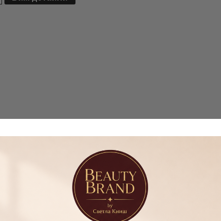
Сливен
авани
Новини
Абонирай се за новини
срещи с Ивета Николова
КАУЧУКОВА
Поли гел F.O.X Nano Poly 
Виж всички
квайте скоро
ВЪЗСТАНОВЯВАЩА БАЗА
012 (туба), 15ml
F.O.X AIR BASE-5МЛ
€10.50
20.54 лв.
€18.00
35.20 лв.