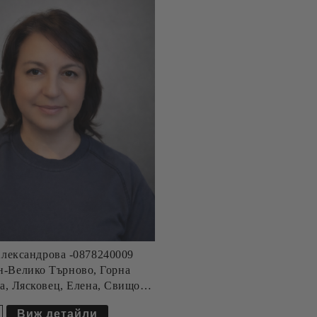
лександрова -0878240009
н-Велико Търново, Горна
а, Лясковец, Елена, Свищов,
икени, Плевен, Габрово,
Виж детайли
, Казанлък, Стара Загора, и
елани