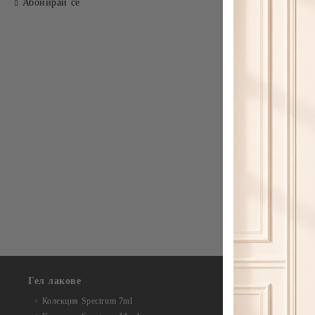
Абонирай се
Гел лакове
Колекция Acr
Колекция Acr
Колекция Spectrum 7ml
Колекция Au