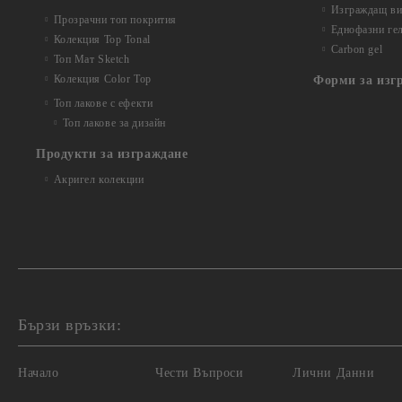
Изграждащ вит
Прозрачни топ покрития
Еднофазни ге
Колекция Top Tonal
Carbon gel
Топ Мат Sketch
Колекция Color Top
Форми за изг
Топ лакове с ефекти
Топ лакове за дизайн
Продукти за изграждане
Акригел колекции
Бързи връзки:
Начало
Чести Въпроси
Лични Данни