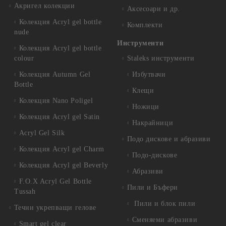
Акригел колекции
Аксесоари и др.
Колекция Acryl gel bottle
Комплекти
nude
Инструменти
Колекция Acryl gel bottle
colour
Staleks инструменти
Колекция Autumn Gel
Избутвачи
Bottle
Клещи
Колекция Nano Poligel
Ножици
Колекция Acryl gel Satin
Накрайници
Acryl Gel Silk
Подо дискове и абразиви
Колекция Acryl gel Charm
Подо-дискове
Колекция Acryl gel Beverly
Абразиви
F.O.X Acryl Gel Bottle
Пили и Бъфери
Tussah
Пили и блок пили
Течни укрепващи гелове
Сменяеми абразиви
Smart gel clear