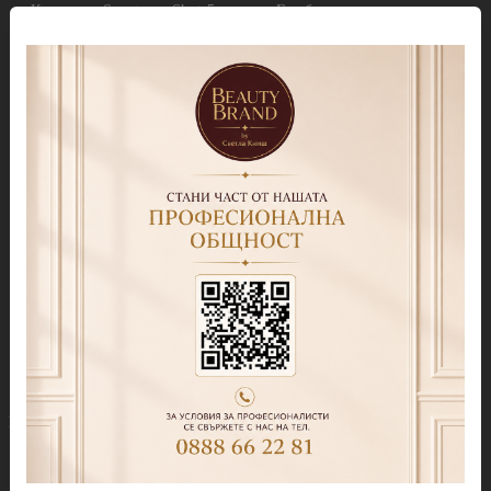
Колекция Spectrum Shot 5гр.
Гел бои
Колекция Spring 2026
Витражни-Vitrage Gel
paint
Колекция Moulin Rouge
Брокати, Фолиа и др.
Колекция Mocha Mousse
Акварелни капки
Колекция Lollipop
(витражна)
Препарати
Колекция Lipstick
Дезинфектанти и
консумативи
Колекция Cat Eye
Обезмаслители
Колекция Cat Eye Galaxy
За сваляне на гел лак/
Колекция Sparkle
лепкав слой
Колекция Touch
Праймери
Колекция Party
Други течности
Бази
Грижа за нокти и кожа
Прозрачни Бази за гел лак
Продукти за педикюр Callux
Колекции цветни бази