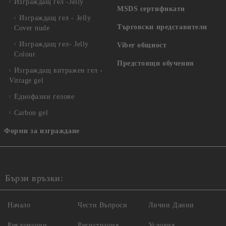
Изграждащ гел -Jelly
MSDS сертификати
Изграждащ гел - Jelly
Търговски представители
Cover nude
Изграждащ гел- Jelly
Viber общност
Colour
Предстоящи обучения
Изграждащ витражен гел -
Vitrage gel
Еднофазни гелове
Carbon gel
Форми за изграждане
Бързи връзки:
Начало
Чести Въпроси
Лични Данни
Рекламации
Регистрация
Условия