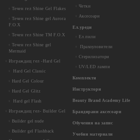
Четки
Течен гел Shine Gel Flakes
Аксесоари
Течен гел Shine gel Aurora
F.O.X
Ел.уреди
Течен гел Shine TM F.O.X
Ел.пили
Течен гел Shine gel
Прахоуловители
Mermaid
Стерилизатори
Изграждащ гел -Hard Gel
UV/LED лампи
Hard Gel Classic
Комплекти
Hard Gel Colour
Инструктори
Hard Gel Glitz
Beauty Brand Academy Life
Hard gel Flash
Изграждащ гел- Builder Gel
Брандирани аксесоари
Builder gel nude
Обучения на запис
Builder gel Flashback
Учебни материали