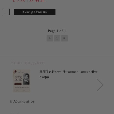
€17.38
33.99 лв.
Виж детайли
Page 1 of 1
«
»
1
Нови продукти
НЛП с Ивета Николова -очаквайте
скоро
Абонирай се