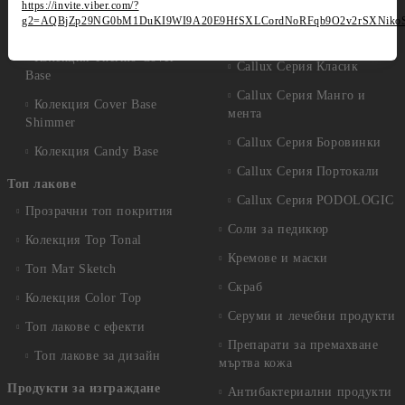
https://invite.viber.com/?
Избери по серия
g2=AQBjZp29NG0bM1DuKI9WI9A20E9HfSXLCordNoRFqb9O2v2rSXNiko
Колекция Cover Base Tonal
Callux Серия Лавандула
Колекция Thermo Cover
Callux Серия Класик
Base
Callux Серия Манго и
Колекция Cover Base
мента
Shimmer
Callux Серия Боровинки
Колекция Candy Base
Callux Серия Портокали
Топ лакове
Callux Серия PODOLOGIC
Прозрачни топ покрития
Соли за педикюр
Колекция Top Tonal
Кремове и маски
Топ Мат Sketch
Скраб
Колекция Color Top
Серуми и лечебни продукти
Топ лакове с ефекти
Препарати за премахване
Топ лакове за дизайн
мъртва кожа
Продукти за изграждане
Антибактериални продукти