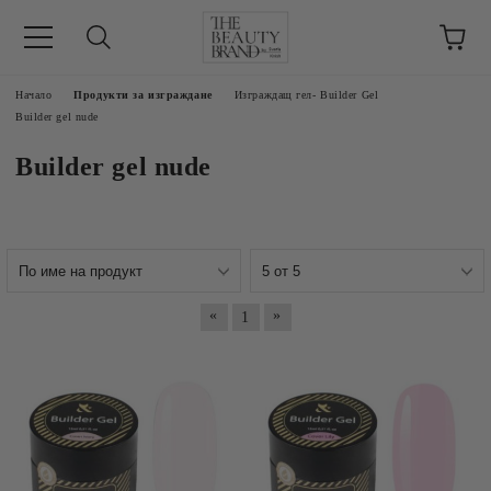
ик
Начало
Продукти за изграждане
Изграждащ гел- Builder Gel
Builder gel nude
Builder gel nude
«
»
1