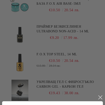
БАЗА F.O.X AIR BASE-5МЛ
€10.50
20.54 лв.
ПРАЙМЕР БЕЗКИСЕЛИНЕН
ULTRABOND NON-ACID - 14 ML
€9.20
17.99 лв.
F.O.X TOP STEEL, 14 ML
€10.50
20.54 лв.
€15.00
29.34 лв.
УКРЕПВАЩ ГЕЛ С ФИБРОСТЪКЛО
CARBON GEL - КАРБОН ГЕЛ
€19.43
38.00 лв.