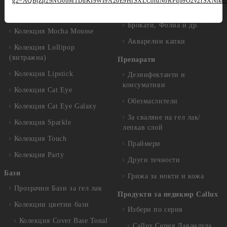
g2=AQBjZp29NG0bM1DuKI9WI9A20E9HfSXLCordNoRFqb9O2v2rSXNiko
paint
Колекция Moulin Rouge
Брокати, Фолиа и др.
Колекция Mocha Mousse
Акварелни капки
Колекция Lollipop
(витражна)
Препарати
Колекция Lipstick
Дезинфектанти и
консумативи
Колекция Cat Eye
Обезмаслители
Колекция Cat Eye Galaxy
За сваляне на гел лак/
Колекция Sparkle
лепкав слой
Колекция Touch
Праймери
Колекция Party
Други течности
Бази
Грижа за нокти и кожа
Прозрачни Бази за гел лак
Продукти за педикюр Callux
Колекции цветни бази
Избери по серия
Колекция Cover Base Tonal
Callux Серия Лавандула