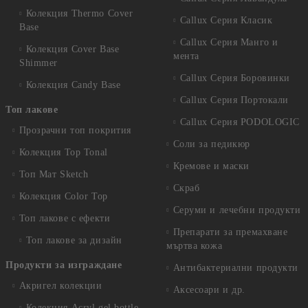
Колекция Thermo Cover
Callux Серия Класик
Base
Callux Серия Манго и
Колекция Cover Base
мента
Shimmer
Callux Серия Боровинки
Колекция Candy Base
Callux Серия Портокали
Топ лакове
Callux Серия PODOLOGIC
Прозрачни топ покрития
Соли за педикюр
Колекция Top Tonal
Кремове и маски
Топ Мат Sketch
Скраб
Колекция Color Top
Серуми и лечебни продукти
Топ лакове с ефекти
Препарати за премахване
Топ лакове за дизайн
мъртва кожа
Продукти за изграждане
Антибактериални продукти
Акригел колекции
Аксесоари и др.
Колекция Acryl gel bottle