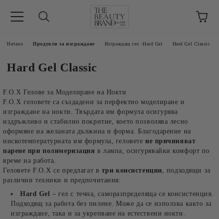
ик
Начало
Продукти за изграждане
Изграждащ гел -Hard Gel
Hard Gel Classic
Hard Gel Classic
F.O.X Гелове за Моделиране на Нокти
F.O.X геловете са създадени за перфектно моделиране и
изграждане на нокти. Твърдата им формула осигурява
издръжливо и стабилно покритие, което позволява лесно
оформяне на желаната дължина и форма. Благодарение на
нискотемпературната им формула, геловете
не причиняват
парене при полимеризация
в лампа, осигурявайки комфорт по
време на работа.
Геловете F.O.X се предлагат в
три консистенции
, подходящи за
различни техники и предпочитания:
Hard Gel
– гел с течна, саморазпределяща се консистенция.
Подходящ за работа без пилене. Може да се използва както за
изграждане, така и за укрепване на естествени нокти.