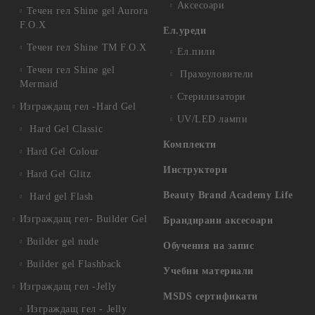
Аксесоари
Течен гел Shine gel Aurora
F.O.X
Ел.уреди
Течен гел Shine TM F.O.X
Ел.пили
Течен гел Shine gel
Прахоуловители
Mermaid
Стерилизатори
Изграждащ гел -Hard Gel
UV/LED лампи
Hard Gel Classic
Комплекти
Hard Gel Colour
Инструктори
Hard Gel Glitz
Beauty Brand Academy Life
Hard gel Flash
Изграждащ гел- Builder Gel
Брандирани аксесоари
Builder gel nude
Обучения на запис
Builder gel Flashback
Учебни материали
Изграждащ гел -Jelly
MSDS сертификати
Изграждащ гел - Jelly