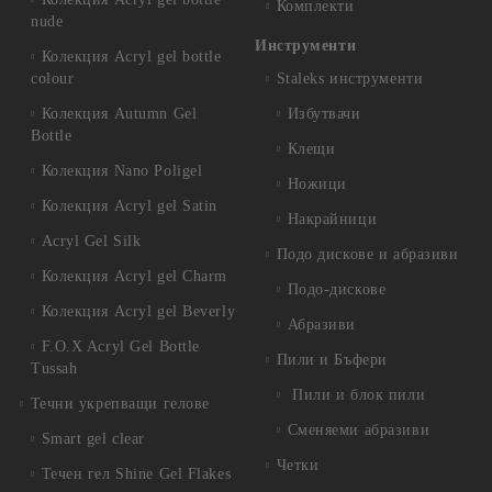
Комплекти
nude
Инструменти
Колекция Acryl gel bottle
colour
Staleks инструменти
Колекция Autumn Gel
Избутвачи
Bottle
Клещи
Колекция Nano Poligel
Ножици
Колекция Acryl gel Satin
Накрайници
Acryl Gel Silk
Подо дискове и абразиви
Колекция Acryl gel Charm
Подо-дискове
Колекция Acryl gel Beverly
Абразиви
F.O.X Acryl Gel Bottle
Пили и Бъфери
Tussah
Пили и блок пили
Течни укрепващи гелове
Сменяеми абразиви
Smart gel clear
Четки
Течен гел Shine Gel Flakes