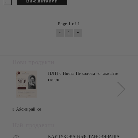
Виж детайли
Page 1 of 1
«
»
1
Нови продукти
НЛП с Ивета Николова -очаквайте
скоро
Абонирай се
Най-продавани
КАУЧУКОВА ВЪЗСТАНОВЯВАЩА