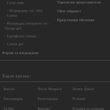
Търговски представители
Cover nude
Изграждащ гел- Jelly
Viber общност
Colour
Предстоящи обучения
Изграждащ витражен гел -
Vitrage gel
Еднофазни гелове
Carbon gel
Форми за изграждане
Бързи връзки:
Начало
Чести Въпроси
Лични Данни
Рекламации
Регистрация
Условия
За Нас
Контакт
Условия за плащане