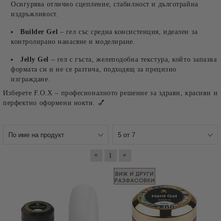
Осигурява отлично сцепление, стабилност и дълготрайна
издръжливост.
Builder Gel
– гел със средна консистенция, идеален за
контролирано нанасяне и моделиране.
Jelly Gel
– гел с гъста, желеподобна текстура, който запазва
формата си и не се разтича, подходящ за прецизно
изграждане.
Изберете F.O.X – професионалното решение за здрави, красиви и
перфектно оформени нокти. 💅
«
»
1