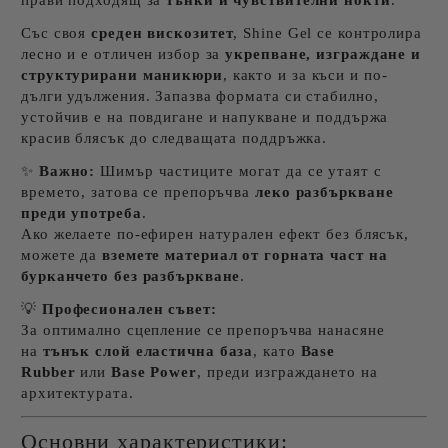
прави подходящ за
тънки и чувствителни нокти
.
Със своя
среден вискозитет
, Shine Gel се контролира
лесно и е отличен избор за
укрепване, изграждане и
структурирани маникюри
, както и за къси и по-
дълги удължения. Запазва формата си стабилно,
устойчив е на повдигане и напукване и поддържа
красив блясък до следващата поддръжка.
✨
Важно:
Шимър частиците могат да се утаят с
времето, затова се препоръчва
леко разбъркване
преди употреба
.
Ако желаете по-ефирен натурален ефект без блясък,
можете да
вземете материал от горната част на
бурканчето без разбъркване
.
💡
Професионален съвет:
За оптимално сцепление се препоръчва нанасяне
на
тънък слой еластична база
, като
Base
Rubber
или
Base Power
, преди изграждането на
архитектурата.
Основни характеристики: