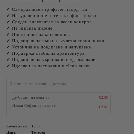
✔ Саморазливен трифазен твърд гел
✔ Натурален nude оттенък с фин шимър
✔ Среден вискозитет за лесен контрол
✔ Не изисква пилене
✔ Ниско ниво на киселинност
✔ Подходящ за тънки и чувствителни нокти
✔ Устойчив на повдигане и напукване
✔ Поддържа стабилна архитектура
✔ Подходящ за укрепване и удължаване
✔ Идеален за натурални и clean визии
Ориентировъчни цени за доставка
До София на цена от
€2.39
Извън София на цена от
€2.51
Количество:
15 ml
Цвят:
Телесен