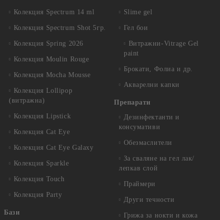
Колекция Spectrum 14 ml
Slime gel
Колекция Spectrum Shot 5гр.
Гел бои
Колекция Spring 2026
Витражни-Vitrage Gel
paint
Колекция Moulin Rouge
Брокати, Фолиа и др.
Колекция Mocha Mousse
Акварелни капки
Колекция Lollipop
(витражна)
Препарати
Колекция Lipstick
Дезинфектанти и
консумативи
Колекция Cat Eye
Обезмаслители
Колекция Cat Eye Galaxy
За сваляне на гел лак/
Колекция Sparkle
лепкав слой
Колекция Touch
Праймери
Колекция Party
Други течности
Бази
Грижа за нокти и кожа