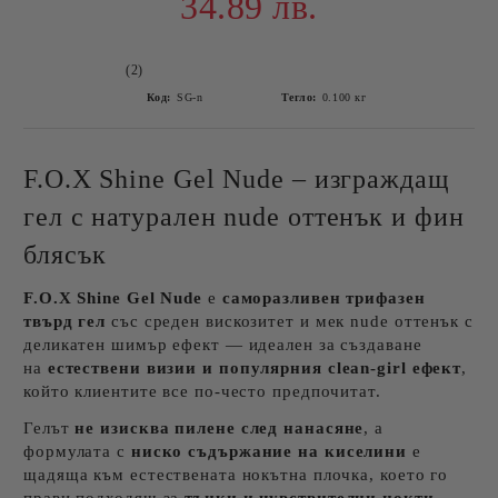
34.89 лв.
(2)
Код:
SG-n
Тегло:
0.100
кг
F.O.X Shine Gel Nude – изграждащ
гел с натурален nude оттенък и фин
блясък
F.O.X Shine Gel Nude
е
саморазливен трифазен
твърд гел
със среден вискозитет и мек nude оттенък с
деликатен шимър ефект — идеален за създаване
на
естествени визии и популярния clean-girl ефект
,
който клиентите все по-често предпочитат.
Гелът
не изисква пилене след нанасяне
, а
формулата с
ниско съдържание на киселини
е
щадяща към естествената нокътна плочка, което го