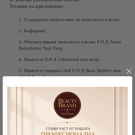
Техника на приложение:
Стандартна подготовка на нокътната плочка
Бъфиране;
Обезмасляваме нокътната плочка F.O.X Nano
Dehydrator Nail Prep;
Нанесете F.O.X Ultrabond non-acid;
Нанесете първия слой F.O.X Base Rubber или
F.O.X Base Power еластична основа;
Изпечете в 36W UV лампа за 2 минути,
36/48W LED/UV лампа за 60 секунди;
Нанесете Shine GeI на тънък слой, като го
разпределите по цялата нокътна плочка;
Поставяме капка върху незасъхналия слой,
изграждаме архитектурата на нокътя;