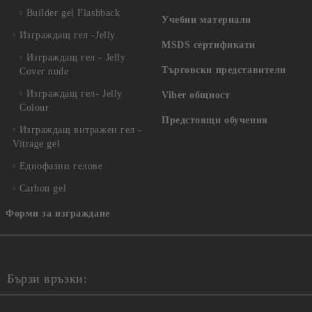
Builder gel Flashback
Учебни материали
Изграждащ гел -Jelly
MSDS сертификати
Изграждащ гел - Jelly
Търговски представители
Cover nude
Изграждащ гел- Jelly
Viber общност
Colour
Предстоящи обучения
Изграждащ витражен гел -
Vitrage gel
Еднофазни гелове
Carbon gel
Форми за изграждане
Бързи връзки: