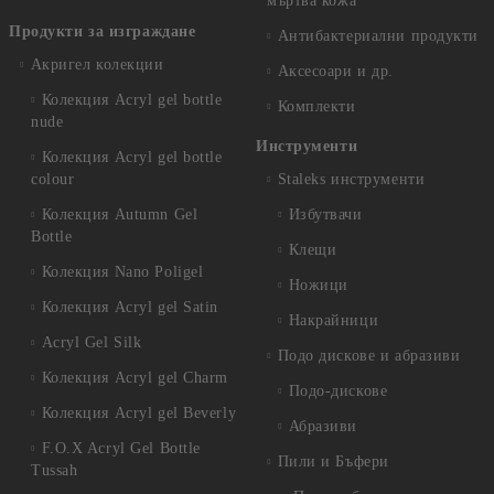
мъртва кожа
Продукти за изграждане
Антибактериални продукти
Акригел колекции
Аксесоари и др.
Колекция Acryl gel bottle
Комплекти
nude
Инструменти
Колекция Acryl gel bottle
colour
Staleks инструменти
Колекция Autumn Gel
Избутвачи
Bottle
Клещи
Колекция Nano Poligel
Ножици
Колекция Acryl gel Satin
Накрайници
Acryl Gel Silk
Подо дискове и абразиви
Колекция Acryl gel Charm
Подо-дискове
Колекция Acryl gel Beverly
Абразиви
F.O.X Acryl Gel Bottle
Пили и Бъфери
Tussah