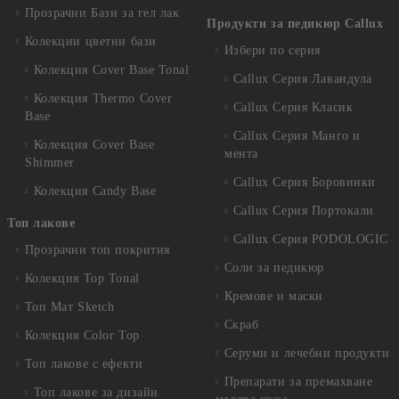
Прозрачни Бази за гел лак
Продукти за педикюр Callux
Колекции цветни бази
Избери по серия
Колекция Cover Base Tonal
Callux Серия Лавандула
Колекция Thermo Cover
Callux Серия Класик
Base
Callux Серия Манго и
Колекция Cover Base
мента
Shimmer
Callux Серия Боровинки
Колекция Candy Base
Callux Серия Портокали
Топ лакове
Callux Серия PODOLOGIC
Прозрачни топ покрития
Соли за педикюр
Колекция Top Tonal
Кремове и маски
Топ Мат Sketch
Скраб
Колекция Color Top
Серуми и лечебни продукти
Топ лакове с ефекти
Препарати за премахване
Топ лакове за дизайн