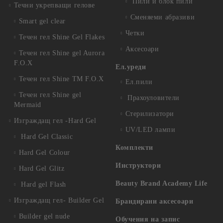
Пили и блок пили
Течни укрепващи гелове
Сменяеми абразиви
Smart gel clear
Четки
Течен гел Shine Gel Flakes
Аксесоари
Течен гел Shine gel Aurora
F.O.X
Ел.уреди
Течен гел Shine TM F.O.X
Ел.пили
Течен гел Shine gel
Прахоуловители
Mermaid
Стерилизатори
Изграждащ гел -Hard Gel
UV/LED лампи
Hard Gel Classic
Комплекти
Hard Gel Colour
Инструктори
Hard Gel Glitz
Beauty Brand Academy Life
Hard gel Flash
Изграждащ гел- Builder Gel
Брандирани аксесоари
Builder gel nude
Обучения на запис