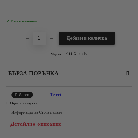
Добави в желани
✔ Има в наличност
F.O.X nails
Марка:
БЪРЗА ПОРЪЧКА
САМО ПОПЪЛНЕТЕ 2 ПОЛЕТА
Tweet
Share
Оцени продукта
Информация за Съответствие
Съгласен съм с
Политиката за лични данни
Детайлно описание
Ние ще се свържем с вас в рамките на работния ден.