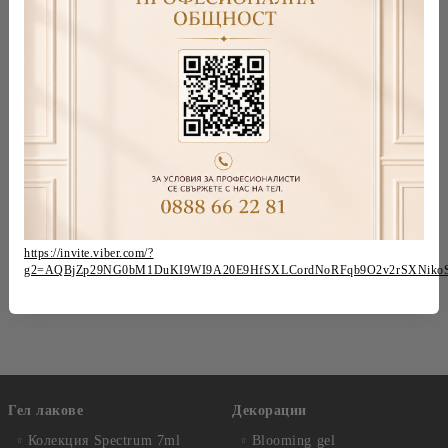
9. Изпечете в 36W UV лампа за 2 минути,
36/48W LED/UV лампа за 60 секунди;
Ноктите са готови за нанасяне на гел лак:
Покрийте с всеки топ от F.O.X.
Допълнителни препоръки:
Ако клиентът желае да остави ноктите без гел лак,
след изсъхването на Shine GeI се нанася топ лак. Ако
искате да покривате с гел лакове или да правите
дизайн за по-добър резултат, и/или изчистени линии
https://invite.viber.com/?
Ви съветваме предварително да премахнете
g2=AQBjZp29NG0bM1DuKI9WI9A20E9HfSXLCordNoRFqb9O2v2rSXNiko
дисперсионния слой.
Гел лакове
Декорации
Колекция Spectrum 7ml
Blooming gel