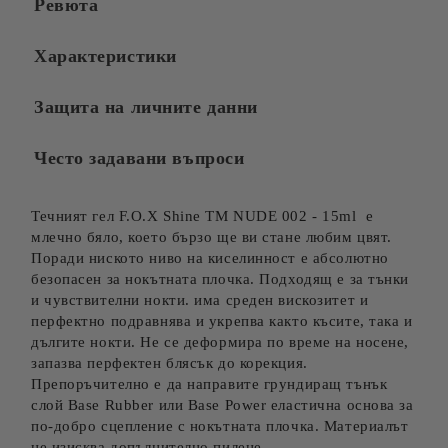
Ревюта
Характеристики
Защита на личните данни
Често задавани въпроси
Течният гел F.O.X Shine TM NUDE 002 - 15ml е
млечно бяло, което бързо ще ви стане любим цвят.
Поради ниското ниво на киселинност е абсолютно
безопасен за нокътната плочка. Подходящ е за тънки
и чувствителни нокти. има среден вискозитет и
перфектно подравнява и укрепва както късите, така и
дългите нокти. Не се деформира по време на носене,
запазва перфектен блясък до корекция.
Препоръчително е да направите грундиращ тънък
слой Base Rubber или Base Power еластична основа за
по-добро сцепление с нокътната плочка. Материалът
не изисква допълнително пилене.