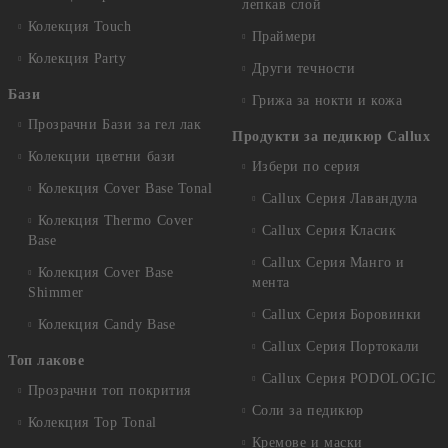
лепкав слой
Колекция Touch
Праймери
Колекция Party
Други течности
Бази
Грижа за нокти и кожа
Прозрачни Бази за гел лак
Продукти за педикюр Callux
Колекции цветни бази
Избери по серия
Колекция Cover Base Tonal
Callux Серия Лавандула
Колекция Thermo Cover
Callux Серия Класик
Base
Callux Серия Манго и
Колекция Cover Base
мента
Shimmer
Callux Серия Боровинки
Колекция Candy Base
Callux Серия Портокали
Топ лакове
Callux Серия PODOLOGIC
Прозрачни топ покрития
Соли за педикюр
Колекция Top Tonal
Кремове и маски