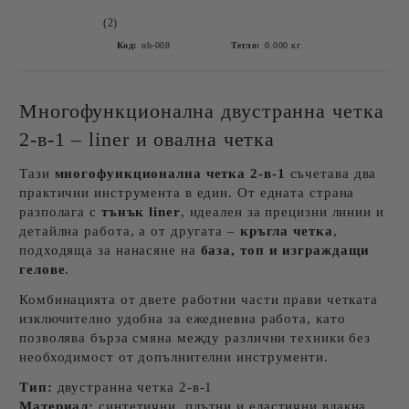
(2)
Код:
nb-008
Тегло:
0.000
кг
Многофункционална двустранна четка
2-в-1 – liner и овална четка
Тази
многофункционална четка 2-в-1
съчетава два
практични инструмента в един. От едната страна
разполага с
тънък liner
, идеален за прецизни линии и
детайлна работа, а от другата –
кръгла четка
,
подходяща за нанасяне на
база, топ и изграждащи
гелове
.
Комбинацията от двете работни части прави четката
изключително удобна за ежедневна работа, като
позволява бърза смяна между различни техники без
необходимост от допълнителни инструменти.
Тип:
двустранна четка 2-в-1
Материал:
синтетични, плътни и еластични влакна