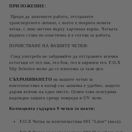
ПРИЛОЖЕНИЕ:
Преди да започнете работа, отстранете
транспортното лепило, с което е покрита новата
четка, с леко метене върху хартиена кърпа. Четката
веднага става по-еластична и е готова за работа.
ПОЧИСТВАНЕ НА ВАШИТЕ ЧЕТКИ:
След употреба не забравяйте да отстраните всички
остатъци от гел лак, гел боя, гел и акрилен гел. F.O.X
Slip Solution може да се използва за тази цел.
СЪХРАНЯВАНЕТО
на вашите четки за
ноктопластика в калъф със капачка е удобно, защото
държи всичко на едно място. Освен това осигурява
надеждна защита срещу повреди и UV лъчи.
Колекцията съдържа 9 четки за нокти:
F.O.X Четка за ноктопластика 001 "Liner" (къса)