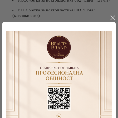
F.O.X Четка за ноктопластика 002 "Liner" (дълга)
F.O.X Четка за ноктопластика 003 "Flora"
(котешки език)
F.O.X Четка за ноктопластика 004 "Кръгла"
(плоска овална форма)
F.O.X Четка за ноктопластика 005 "Flat" (плоска
квадратна форма)
F.O.X Четка за ноктопластика 006 "Кръгла"
(голям овал за акрилгел)
F.O.X Четка за ноктопластика 007 "Ombre"
F.O.X Nail Art Double Brush 008 (овална +
подложка)
F.O.X Nail Art Double Brush for Acryl gel 009
(овална + шпатула)