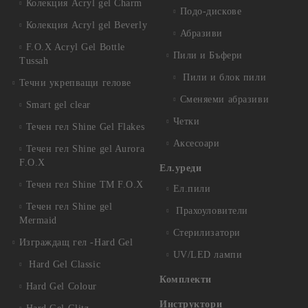
Колекция Acryl gel Charm
Подо-дискове
Колекция Acryl gel Beverly
Абразиви
F.O.X Acryl Gel Bottle
Пили и Бъфери
Tussah
Пили и блок пили
Течни укрепващи гелове
Сменяеми абразиви
Smart gel clear
Четки
Течен гел Shine Gel Flakes
Аксесоари
Течен гел Shine gel Aurora
F.O.X
Ел.уреди
Течен гел Shine TM F.O.X
Ел.пили
Течен гел Shine gel
Прахоуловители
Mermaid
Стерилизатори
Изграждащ гел -Hard Gel
UV/LED лампи
Hard Gel Classic
Комплекти
Hard Gel Colour
Инструктори