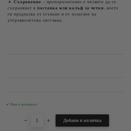
🔹
Съхранение
– препоръчително е четките да се
съхраняват в
поставка или калъф за четки
, което
ги предпазва от огъване и от излагане на
ултравиолетова светлина.
Добави в желани
✔ Има в наличност