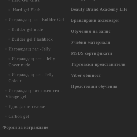
Hard Gel Glitz
Beauty Brand Academy Life
Hard gel Flash
Изграждащ гел- Builder Gel
Брандирани аксесоари
Builder gel nude
Обучения на запис
Builder gel Flashback
Учебни материали
Изграждащ гел -Jelly
MSDS сертификати
Изграждащ гел - Jelly
Търговски представители
Cover nude
Изграждащ гел- Jelly
Viber общност
Colour
Предстоящи обучения
Изграждащ витражен гел -
Vitrage gel
Еднофазни гелове
Carbon gel
Форми за изграждане