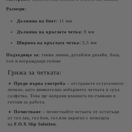
Размери:
Дължина на liner:
11 мм
Дължина на кръглата четка:
9 мм
Ширина на кръглата четка:
5,5 мм
Подходяща за:
тънки линии, детайлен дизайн, база,
топ и изграждащи гелове
Грижа за четката:
🔹
Преди първа употреба
– отстранете остатъчното
лепило, като внимателно избършете четката в суха
салфетка. Това ще направи влакната по-гъвкави и
готови за работа.
🔹
Почистване
– почиствайте четката от остатъци
от гел лак, гел бои, гел или акригел с помощта
на
F.O.X Slip Solution
.