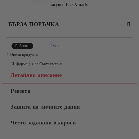
F.O.X nails
Марка:
БЪРЗА ПОРЪЧКА
САМО ПОПЪЛНЕТЕ 2 ПОЛЕТА
Tweet
Share
Оцени продукта
Информация за Съответствие
Съгласен съм с
Политиката за лични данни
Детайлно описание
Ние ще се свържем с вас в рамките на работния ден.
Ревюта
Защита на личните данни
Често задавани въпроси