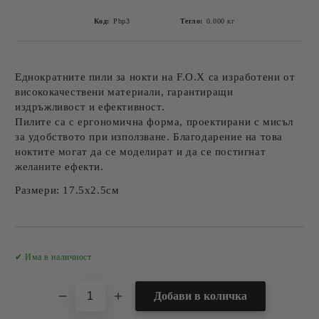
Код:
Pbp3
Тегло:
0.000
кг
Еднократните пили за нокти на F.O.X са изработени от
висококачествени материали, гарантиращи
издръжливост и ефективност.
Пилите са с ергономична форма, проектирани с мисъл
за удобството при използване. Благодарение на това
ноктите могат да се моделират и да се постигнат
желаните ефекти.
Размери: 17.5х2.5см
Добави в желани
✔ Има в наличност