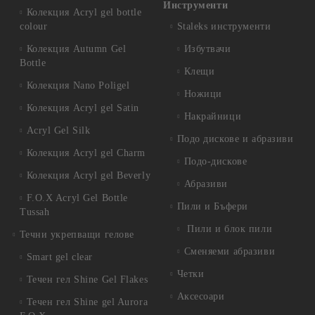
Инструменти
Колекция Acryl gel bottle
colour
Staleks инструменти
Колекция Autumn Gel
Избутвачи
Bottle
Клещи
Колекция Nano Poligel
Ножици
Колекция Acryl gel Satin
Накрайници
Acryl Gel Silk
Подо дискове и абразиви
Колекция Acryl gel Charm
Подо-дискове
Колекция Acryl gel Beverly
Абразиви
F.O.X Acryl Gel Bottle
Пили и Бъфери
Tussah
Пили и блок пили
Течни укрепващи гелове
Сменяеми абразиви
Smart gel clear
Четки
Течен гел Shine Gel Flakes
Аксесоари
Течен гел Shine gel Aurora