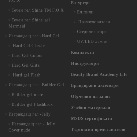
F.O.X
Ел.уреди
Течен гел Shine TM F.O.X
Ел.пили
Течен гел Shine gel
Прахоуловители
Mermaid
Стерилизатори
Изграждащ гел -Hard Gel
UV/LED лампи
Hard Gel Classic
Комплекти
Hard Gel Colour
Инструктори
Hard Gel Glitz
Beauty Brand Academy Life
Hard gel Flash
Изграждащ гел- Builder Gel
Брандирани аксесоари
Builder gel nude
Обучения на запис
Builder gel Flashback
Учебни материали
Изграждащ гел -Jelly
MSDS сертификати
Изграждащ гел - Jelly
Търговски представители
Cover nude