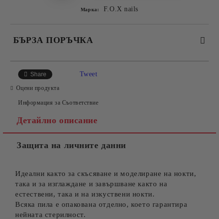
F.O.X nails
Марка:
БЪРЗА ПОРЪЧКА
САМО ПОПЪЛНЕТЕ 2 ПОЛЕТА
Tweet
Share
Оцени продукта
Информация за Съответствие
Съгласен съм с
Политиката за лични данни
Детайлно описание
Ние ще се свържем с вас в рамките на работния ден.
Защита на личните данни
Идеални както за скъсяване и моделиране на нокти,
така и за изглаждане и завършване както на
естествени, така и на изкуствени нокти.
Всяка пила е опакована отделно, което гарантира
нейната стерилност.