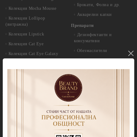
Брокати, Фолиа и др.
Колекция Mocha Mousse
Акварелни капки
Колекция Lollipop
(витражна)
Препарати
Колекция Lipstick
Дезинфектанти и
консумативи
Колекция Cat Eye
Обезмаслители
Колекция Cat Eye Galaxy
За сваляне на гел лак/
Колекция Sparkle
лепкав слой
Колекция Touch
Праймери
Колекция Party
Други течности
Бази
Грижа за нокти и кожа
Прозрачни Бази за гел лак
Продукти за педикюр Callux
Колекции цветни бази
Избери по серия
Колекция Cover Base Tonal
Callux Серия Лавандула
Колекция Thermo Cover
Callux Серия Класик