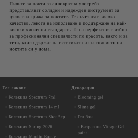
Пилите за нокти за еднократна употреба
представляват солиден и надежден инструмент за
цялостна грижа за ноктите. Те съчетават високо
качество, лекота на използване и поддържане на най-
високи хигиенни стандарти. Те са перфектният избор
за професионални специалисти по красота, както и за
тези, които държат на естетиката и състоянието на
ноктите си у дома.
Гел лакове
Декорации
Колекция Spectrum 7ml
Blooming gel
Колекция Spectrum 14 ml
Slime gel
Колекция Spectrum Shot 5гр.
Гел бои
Колекция Spring 2026
Витражни-Vitrage Gel
paint
Колекция Moulin Rouge