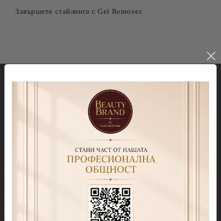
Завършете стайлинга с Gel Remover.
Гел лакове
Декорации
Колекция Spectrum 7ml
Blooming gel
Колекция Spectrum 14 ml
Slime gel
Колекция Spectrum Shot 5гр.
Гел бои
Колекция Spring 2026
Витражни-Vitrage Gel
paint
Колекция Moulin Rouge
Брокати, Фолиа и др.
Колекция Mocha Mousse
Акварелни капки
Колекция Lollipop
(витражна)
Препарати
Колекция Lipstick
Дезинфектанти и