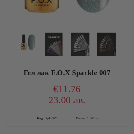
Гел лак F.O.X Sparkle 007
€11.76
23.00 лв.
Код:
Spk-007
Тегло:
0.100
кг