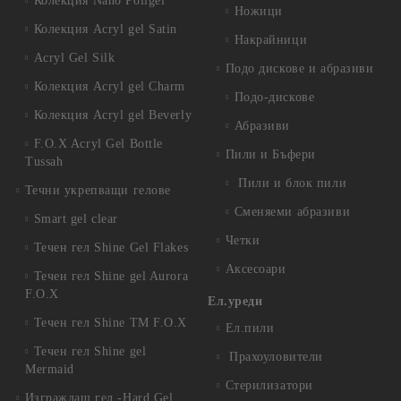
Колекция Nano Poligel
Ножици
Колекция Acryl gel Satin
Накрайници
Acryl Gel Silk
Подо дискове и абразиви
Колекция Acryl gel Charm
Подо-дискове
Колекция Acryl gel Beverly
Абразиви
F.O.X Acryl Gel Bottle
Пили и Бъфери
Tussah
Пили и блок пили
Течни укрепващи гелове
Сменяеми абразиви
Smart gel clear
Четки
Течен гел Shine Gel Flakes
Аксесоари
Течен гел Shine gel Aurora
F.O.X
Ел.уреди
Течен гел Shine TM F.O.X
Ел.пили
Течен гел Shine gel
Прахоуловители
Mermaid
Стерилизатори
Изграждащ гел -Hard Gel