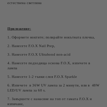
естествена светлина
Приложение:
1. Оформете ноктите; полирайте нокътната плочка,
2. Нанесете F.O.X Nail Prep,
3. Нанесете F.O.X Ultrabond non-acid
4. Нанесете подходящa основа F.O.X, изпечете в
лампа
5. Нанесете 1-2 тънки слоя F.O.X Sparkle
6. Изпечете в 36W UV лампа за 2 минути, или в 48W
LED/UV лампа за 60 s.
7. Завършете с нанасяне на топ от гамата F.O.X и
изпичане,