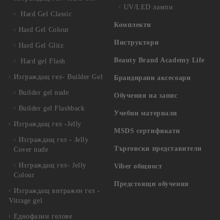
UV/LED лампи
Hard Gel Classic
Комплекти
Hard Gel Colour
Инструктори
Hard Gel Glitz
Beauty Brand Academy Life
Hard gel Flash
Изграждащ гел- Builder Gel
Брандирани аксесоари
Builder gel nude
Обучения на запис
Builder gel Flashback
Учебни материали
Изграждащ гел -Jelly
MSDS сертификати
Изграждащ гел - Jelly
Търговски представители
Cover nude
Изграждащ гел- Jelly
Viber общност
Colour
Предстоящи обучения
Изграждащ витражен гел -
Vitrage gel
Еднофазни гелове