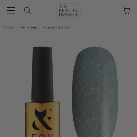
ик
Начало
Гел лакове
Колекция Sparkle