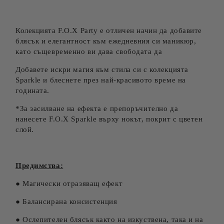
Колекцията F.O.X Party е отличен начин да добавите
блясък и елегантност към ежедневния си маникюр,
като същевременно ви дава свободата да
Добавете искри магия към стила си с колекцията
Sparkle и блеснете през най-красивото време на
годината.
*За засилване на ефекта е препоръчително да
нанесете F.O.X Sparkle върху нокът, покрит с цветен
слой.
Предимства:
● Магически отразяващ ефект
● Балансирана консистенция
● Ослепителен блясък както на изкуствена, така и на