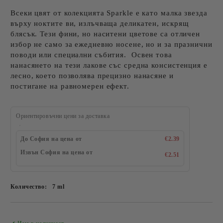
Всеки цвят от колекцията Sparkle е като малка звезда
върху ноктите ви, излъчваща деликатен, искрящ
блясък. Тези фини, но наситени цветове са отличен
избор не само за ежедневно носене, но и за празнични
поводи или специални събития. Освен това
нанасянето на тези лакове със средна консистенция е
лесно, което позволява прецизно нанасяне и
постигане на равномерен ефект.
Ориентировъчни цени за доставка
До София на цена от
€2.39
Извън София на цена от
€2.51
Количество:
7 ml
Добави в желани