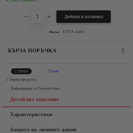
✔ Има в наличност
F.O.X nails
Марка:
БЪРЗА ПОРЪЧКА
САМО ПОПЪЛНЕТЕ 2 ПОЛЕТА
Tweet
Share
Оцени продукта
Информация за Съответствие
Съгласен съм с
Политиката за лични данни
Детайлно описание
Ние ще се свържем с вас в рамките на работния ден.
Характеристики
Защита на личните данни