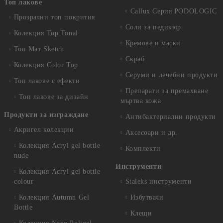
Топ лакове
Callux Серия PODOLOGIC
Прозрачни топ покрития
Соли за педикюр
Колекция Top Tonal
Кремове и маски
Топ Мат Sketch
Скраб
Колекция Color Top
Серуми и лечебни продукти
Топ лакове с ефекти
Препарати за премахване
Топ лакове за дизайн
мъртва кожа
Продукти за изграждане
Антибактериални продукти
Акригел колекции
Аксесоари и др.
Колекция Acryl gel bottle
Комплекти
nude
Инструменти
Колекция Acryl gel bottle
colour
Staleks инструменти
Колекция Autumn Gel
Избутвачи
Bottle
Клещи