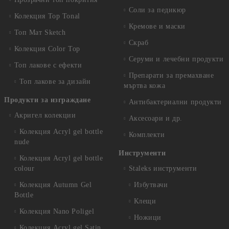
Соли за педикюр
Колекция Top Tonal
Кремове и маски
Топ Мат Sketch
Скраб
Колекция Color Top
Серуми и лечебни продукти
Топ лакове с ефекти
Препарати за премахване
Топ лакове за дизайн
мъртва кожа
Продукти за изграждане
Антибактериални продукти
Акригел колекции
Аксесоари и др.
Колекция Acryl gel bottle
Комплекти
nude
Инструменти
Колекция Acryl gel bottle
colour
Staleks инструменти
Колекция Autumn Gel
Избутвачи
Bottle
Клещи
Колекция Nano Poligel
Ножици
Колекция Acryl gel Satin