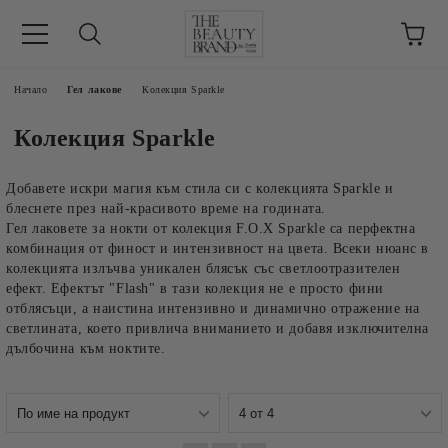
ик
Начало
Гел лакове
Колекция Sparkle
Колекция Sparkle
Добавете искри магия към стила си с колекцията Sparkle и
блеснете през най-красивото време на годината.
Гел лаковете за нокти от колекция F.O.X Sparkle са перфектна
комбинация от финост и интензивност на цвета. Всеки нюанс в
колекцията излъчва уникален блясък със светлоотразителен
ефект. Ефектът "Flash" в тази колекция не е просто фини
отблясъци, а наистина интензивно и динамично отражение на
светлината, което привлича вниманието и добавя изключителна
дълбочина към ноктите.