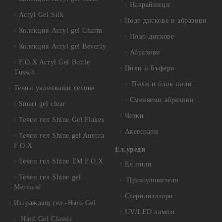
Накрайници
Acryl Gel Silk
Подо дискове и абразиви
Колекция Acryl gel Charm
Подо-дискове
Колекция Acryl gel Beverly
Абразиви
F.O.X Acryl Gel Bottle
Пили и Бъфери
Tussah
Пили и блок пили
Течни укрепващи гелове
Сменяеми абразиви
Smart gel clear
Четки
Течен гел Shine Gel Flakes
Аксесоари
Течен гел Shine gel Aurora
F.O.X
Ел.уреди
Течен гел Shine TM F.O.X
Ел.пили
Течен гел Shine gel
Прахоуловители
Mermaid
Стерилизатори
Изграждащ гел -Hard Gel
UV/LED лампи
Hard Gel Classic