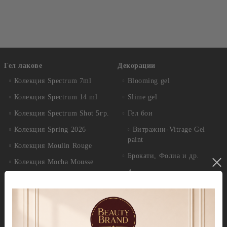
Гел лакове
Декорации
Колекция Spectrum 7ml
Blooming gel
Колекция Spectrum 14 ml
Slime gel
Колекция Spectrum Shot 5гр.
Гел бои
Колекция Spring 2026
Витражни-Vitrage Gel
paint
Колекция Moulin Rouge
Брокати, Фолиа и др.
Колекция Mocha Mousse
Акварелни капки
Колекция Lollipop
(витражна)
Препарати
Колекция Lipstick
Дезинфектанти и
консумативи
Колекция Cat Eye