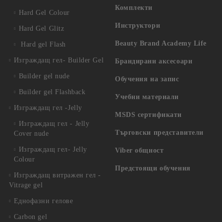
Комплекти
Hard Gel Colour
Инструктори
Hard Gel Glitz
Beauty Brand Academy Life
Hard gel Flash
Изграждащ гел- Builder Gel
Брандирани аксесоари
Builder gel nude
Обучения на запис
Builder gel Flashback
Учебни материали
Изграждащ гел -Jelly
MSDS сертификати
Изграждащ гел - Jelly
Търговски представители
Cover nude
Изграждащ гел- Jelly
Viber общност
Colour
Предстоящи обучения
Изграждащ витражен гел -
Vitrage gel
Еднофазни гелове
Carbon gel