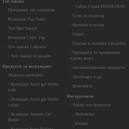
Топ лакове
Callux Серия PODOLOGIC
Прозрачни топ покрития
Соли за педикюр
Колекция Top Tonal
Кремове и маски
Топ Мат Sketch
Скраб
Колекция Color Top
Серуми и лечебни продукти
Топ лакове с ефекти
Препарати за премахване
Топ лакове за дизайн
мъртва кожа
Продукти за изграждане
Антибактериални продукти
Акригел колекции
Аксесоари и др.
Колекция Acryl gel bottle
Комплекти
nude
Инструменти
Колекция Acryl gel bottle
colour
Staleks инструменти
Колекция Autumn Gel
Избутвачи
Bottle
Клещи