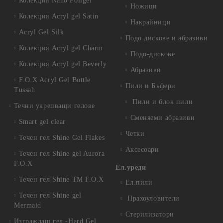
Колекция Nano Poligel
Ножици
Колекция Acryl gel Satin
Накрайници
Acryl Gel Silk
Подо дискове и абразиви
Колекция Acryl gel Charm
Подо-дискове
Колекция Acryl gel Beverly
Абразиви
F.O.X Acryl Gel Bottle
Пили и Бъфери
Tussah
Пили и блок пили
Течни укрепващи гелове
Сменяеми абразиви
Smart gel clear
Четки
Течен гел Shine Gel Flakes
Аксесоари
Течен гел Shine gel Aurora
F.O.X
Ел.уреди
Течен гел Shine TM F.O.X
Ел.пили
Течен гел Shine gel
Прахоуловители
Mermaid
Стерилизатори
Изграждащ гел -Hard Gel