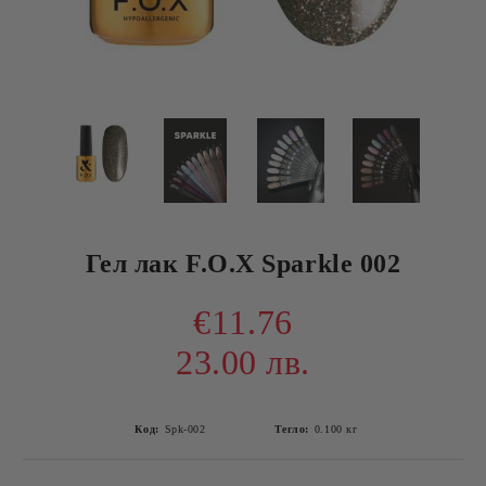
Гел лак F.O.X Sparkle 002
€11.76
23.00 лв.
Код:
Spk-002
Тегло:
0.100
кг