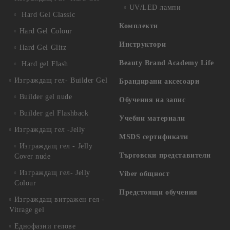
UV/LED лампи
Hard Gel Classic
Комплекти
Hard Gel Colour
Инструктори
Hard Gel Glitz
Beauty Brand Academy Life
Hard gel Flash
Изграждащ гел- Builder Gel
Брандирани аксесоари
Builder gel nude
Обучения на запис
Builder gel Flashback
Учебни материали
Изграждащ гел -Jelly
MSDS сертификати
Изграждащ гел - Jelly
Търговски представители
Cover nude
Изграждащ гел- Jelly
Viber общност
Colour
Предстоящи обучения
Изграждащ витражен гел -
Vitrage gel
Еднофазни гелове