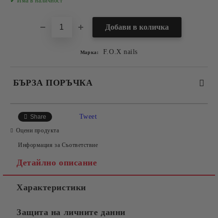
✔ Има в наличност
F.O.X nails
Марка:
БЪРЗА ПОРЪЧКА
САМО ПОПЪЛНЕТЕ 2 ПОЛЕТА
Tweet
Share
Оцени продукта
Информация за Съответствие
Съгласен съм с
Политиката за лични данни
Детайлно описание
Ние ще се свържем с вас в рамките на работния ден.
Характеристики
Защита на личните данни