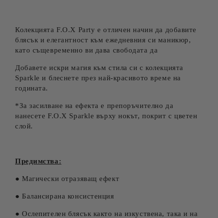
Колекцията F.O.X Party е отличен начин да добавите
блясък и елегантност към ежедневния си маникюр,
като същевременно ви дава свободата да
Добавете искри магия към стила си с колекцията
Sparkle и блеснете през най-красивото време на
годината.
*За засилване на ефекта е препоръчително да
нанесете F.O.X Sparkle върху нокът, покрит с цветен
слой.
Предимства:
● Магически отразяващ ефект
● Балансирана консистенция
● Ослепителен блясък както на изкуствена, така и на