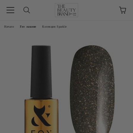
ик
Начало
Гел лакове
Колекция Sparkle