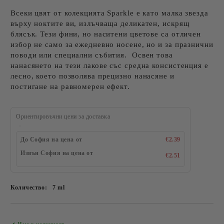
Всеки цвят от колекцията Sparkle е като малка звезда
върху ноктите ви, излъчваща деликатен, искрящ
блясък. Тези фини, но наситени цветове са отличен
избор не само за ежедневно носене, но и за празнични
поводи или специални събития. Освен това
нанасянето на тези лакове със средна консистенция е
лесно, което позволява прецизно нанасяне и
постигане на равномерен ефект.
Ориентировъчни цени за доставка
До София на цена от
€2.39
Извън София на цена от
€2.51
Количество:
7 ml
Добави в желани