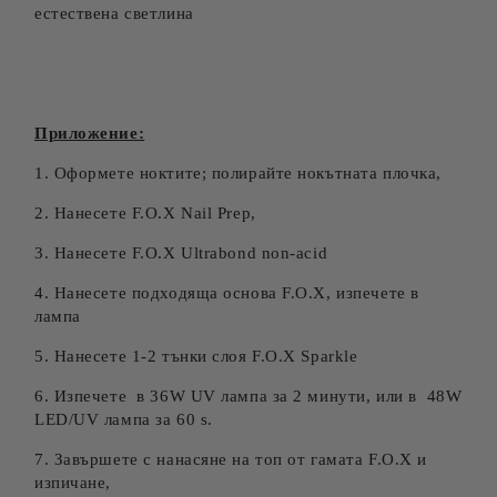
естествена светлина
Приложение:
1. Оформете ноктите; полирайте нокътната плочка,
2. Нанесете F.O.X Nail Prep,
3. Нанесете F.O.X Ultrabond non-acid
4. Нанесете подходящa основа F.O.X, изпечете в
лампа
5. Нанесете 1-2 тънки слоя F.O.X Sparkle
6. Изпечете в 36W UV лампа за 2 минути, или в 48W
LED/UV лампа за 60 s.
7. Завършете с нанасяне на топ от гамата F.O.X и
изпичане,