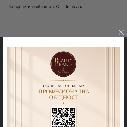
Завършете стайлинга с Gel Remover.
Гел лакове
Декорации
Колекция Spectrum 7ml
Blooming gel
Колекция Spectrum 14 ml
Slime gel
Колекция Spectrum Shot 5гр.
Гел бои
Колекция Spring 2026
Витражни-Vitrage Gel
paint
Колекция Moulin Rouge
Брокати, Фолиа и др.
Колекция Mocha Mousse
Акварелни капки
Колекция Lollipop
(витражна)
Препарати
Колекция Lipstick
Дезинфектанти и