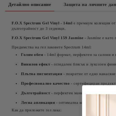
Детайлно описание
Защита на личните да
F.O.X Spectrum Gel Vinyl - 14ml
е премиум колекция от 
дълготрайност до 3 седмици.
F.O.X Spectrum Gel Vinyl 159 Jasmine
- Jasmine е като
Предимства на гел лаковете Spectrum 14ml:
Голям обем
- 14ml формат, перфектен за салони и
Винилов ефект
- огледален блясък и луксозен фин
Плътна пигментация
- покритие от едно нанасяне
Професионално качество
- сертифициран продукт
Дълготрайност
- перфектен маникюр до 21 дни
Лесна апликация
- оптимална консистенция за гла
Как да приложите гел лака: