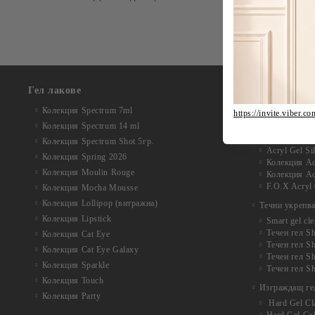
Гел лакове
Колекция Acr
Колекция Acr
Колекция Spectrum 7ml
https://invite.vi
Колекция Au
Колекция Spectrum 14 ml
Колекция Na
Колекция Acr
Колекция Spectrum Shot 5гр.
Acryl Gel Si
Колекция Spring 2026
Колекция Ac
Колекция Moulin Rouge
Колекция Acr
F.O.X Acryl 
Колекция Mocha Mousse
Колекция Lollipop (витражна)
Течни укрепв
Колекция Lipstick
Smart gel cle
Течен гел Sh
Колекция Cat Eye
Течен гел Sh
Колекция Cat Eye Galaxy
Течен гел S
Колекция Sparkle
Течен гел Sh
Колекция Touch
Изграждащ ге
Колекция Party
Hard Gel Cl