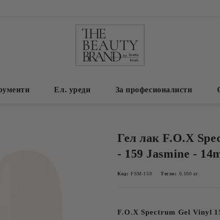
рументи
Ел. уреди
За професионалисти
Гел лак F.O.X Spe
- 159 Jasmine - 14
Код:
FSM-159
Тегло:
0.100
кг
F.O.X Spectrum Gel Vinyl 