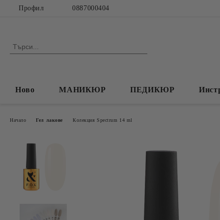
Профил
0887000404
Ново
МАНИКЮР
ПЕДИКЮР
Инст
Начало
Гел лакове
Колекция Spectrum 14 ml