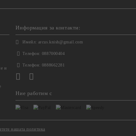
Информация за контакти:
Имейл:
arcus.knish@gmail.com
Телефон:
0887000404
Телефон:
0888662281
не и
е
Ние работим с
етете нашата политика