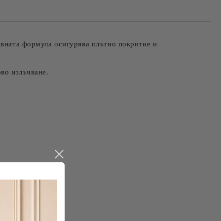
ивната формула осигурява плътно покритие и
ово излъчване.