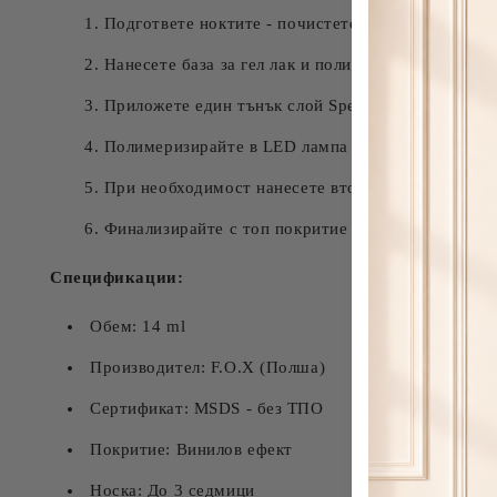
Подгответе ноктите - почистете, оформете и пол
Нанесете база за гел лак и полимеризирайте
Приложете един тънък слой Spectrum Gel Vinyl 1
Полимеризирайте в LED лампа 30-60 секунди ил
При необходимост нанесете втори слой и полиме
Финализирайте с топ покритие за по-дълга носка
Спецификации:
Обем: 14 ml
Производител: F.O.X (Полша)
Сертификат: MSDS - без ТПО
Покритие: Винилов ефект
Носка: До 3 седмици