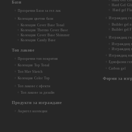
Hard Gel Co
Бази
Hard Gel Gli
Hard gel Fl
Прозрачни Бази за гел лак
Изграждащ гел
Колекции цветни бази
Builder gel 
Колекция Cover Base Tonal
Builder gel 
Колекция Thermo Cover Base
Колекция Cover Base Shimmer
Изграждащ гел
Колекция Candy Base
Изграждащ ге
Изграждащ г
Топ лакове
Изграждащ вит
Прозрачни топ покрития
Еднофазни ге
Колекция Top Tonal
Carbon gel
Топ Мат Sketch
Колекция Color Top
Форми за изг
Топ лакове с ефекти
Топ лакове за дизайн
Продукти за изграждане
Акригел колекции