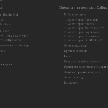
lour
tz
Продукти за педикюр Callux
ash
Избери по серия
- Builder Gel
Callux Серия Лавандула
nude
Callux Серия Класик
Flashback
Callux Серия Манго и мента
 -Jelly
Callux Серия Боровинки
л - Jelly Cover nude
Callux Серия Портокали
ел- Jelly Colour
Callux Серия PODOLOGIC
ражен гел -Vitrage gel
Соли за педикюр
лове
Кремове и маски
Скраб
Серуми и лечебни продукти
раждане
Препарати за премахване мъртва
Антибактериални продукти
Аксесоари и др.
Комплекти