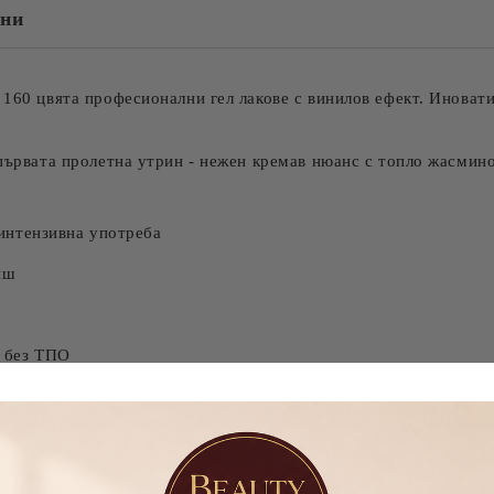
нни
160 цвята професионални гел лакове с винилов ефект. Иноват
 първата пролетна утрин - нежен кремав нюанс с топло жасмин
 интензивна употреба
иш
 без ТПО
дко нанасяне