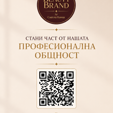
ирайте
59
и UV лампа 2 минути
ризирайте