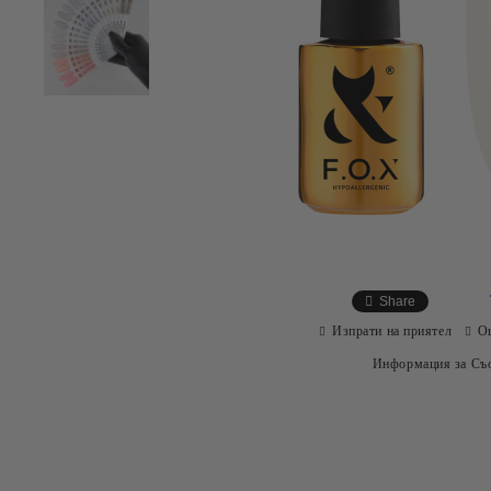
Share
Изпрати на приятел
О
Информация за Съо