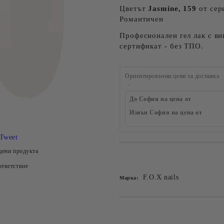
Цветът
Jasmine, 159
от сери
Романтичен
Професионален гел лак с в
сертификат - без ТПО.
Ориентировъчни цени за доставка
До София на цена от
Извън София на цена от
Tweet
цени продукта
Добави в желани
тветствие
F.O.X nails
Марка: