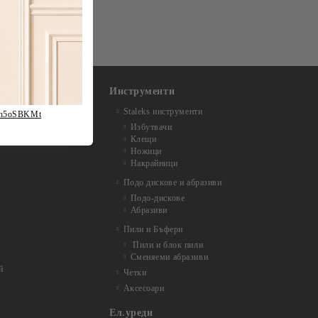
Инструменти
Staleks инструменти
fh5oSBKMt
Избутвачи
Клещи
Ножици
Накрайници
Подо дискове и абразиви
Подо-дискове
Абразиви
Пили и Бъфери
Пили и блок пили
Сменяеми абразиви
й
Четки
Аксесоари
Ел.уреди