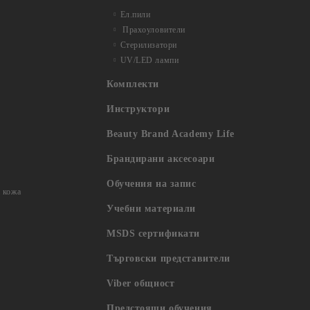
Ел.пили
Прахоуловители
Стерилизатори
UV/LED лампи
Комплекти
Инструктори
Beauty Brand Academy Life
Брандирани аксесоари
Обучения на запис
 кожа
Учебни материали
MSDS сертификати
Търговски представители
Viber общност
Предстоящи обучения