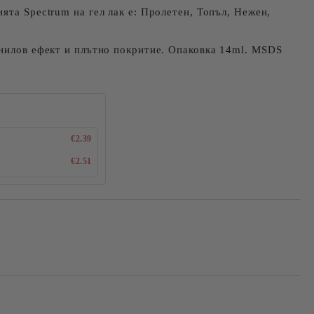
ята Spectrum на гел лак е: Пролетен, Топъл, Нежен,
инилов ефект и плътно покритие. Опаковка 14ml. MSDS
€2.39
€2.51