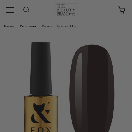
ик
Начало
Гел лакове
Колекция Spectrum 14 ml