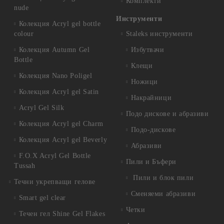
Комплекти
nude
Инструменти
Колекция Acryl gel bottle
colour
Staleks инструменти
Колекция Autumn Gel
Избутвачи
Bottle
Клещи
Колекция Nano Poligel
Ножици
Колекция Acryl gel Satin
Накрайници
Acryl Gel Silk
Подо дискове и абразиви
Колекция Acryl gel Charm
Подо-дискове
Колекция Acryl gel Beverly
Абразиви
F.O.X Acryl Gel Bottle
Пили и Бъфери
Tussah
Пили и блок пили
Течни укрепващи гелове
Сменяеми абразиви
Smart gel clear
Четки
Течен гел Shine Gel Flakes