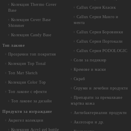
Колекция Thermo Cover
Callux Серия Класик
Base
Callux Серия Манго и
Колекция Cover Base
мента
Shimmer
Callux Серия Боровинки
Колекция Candy Base
Callux Серия Портокали
Топ лакове
Callux Серия PODOLOGIC
Прозрачни топ покрития
Соли за педикюр
Колекция Top Tonal
Кремове и маски
Топ Мат Sketch
Скраб
Колекция Color Top
Серуми и лечебни продукти
Топ лакове с ефекти
Препарати за премахване
Топ лакове за дизайн
мъртва кожа
Продукти за изграждане
Антибактериални продукти
Акригел колекции
Аксесоари и др.
Колекция Acryl gel bottle