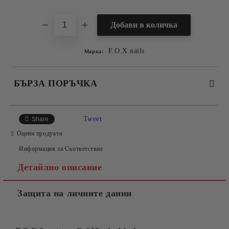
F.O.X nails
Марка:
БЪРЗА ПОРЪЧКА
САМО ПОПЪЛНЕТЕ 2 ПОЛЕТА
Tweet
Share
Оцени продукта
Информация за Съответствие
Съгласен съм с
Политиката за лични данни
Детайлно описание
Ние ще се свържем с вас в рамките на работния ден.
Защита на личните данни