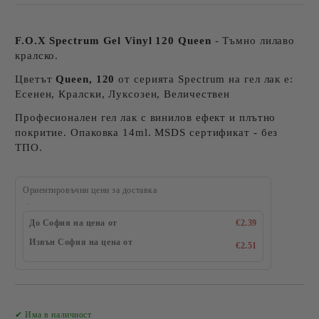
F.O.X Spectrum Gel Vinyl 120 Queen
- Тъмно лилаво
кралско.
Цветът
Queen, 120
от серията Spectrum на гел лак е:
Есенен, Кралски, Луксозен, Величествен
Професионален гел лак с винилов ефект и плътно
покритие. Опаковка 14ml. MSDS сертификат - без
ТПО.
Ориентировъчни цени за доставка
До София на цена от
€2.39
Извън София на цена от
€2.51
Добави в желани
✔ Има в наличност