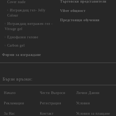
Търговски представители
Cover nude
Изграждащ гел- Jelly
Viber общност
Colour
Предстоящи обучения
Изграждащ витражен гел -
Vitrage gel
Еднофазни гелове
Carbon gel
Форми за изграждане
Бързи връзки:
Начало
Чести Въпроси
Лични Данни
Рекламации
Регистрация
Условия
За Нас
Контакт
Условия за плащане