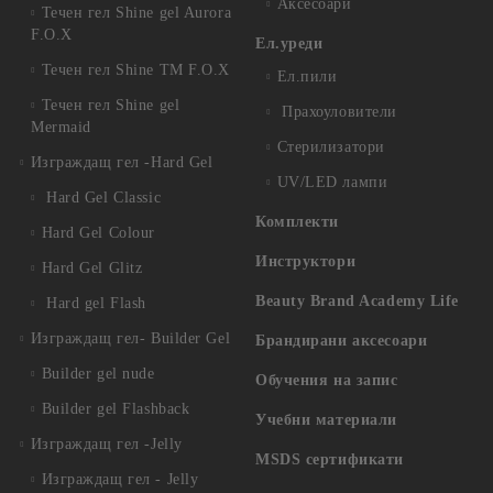
Аксесоари
Течен гел Shine gel Aurora
F.O.X
Ел.уреди
Течен гел Shine TM F.O.X
Ел.пили
Течен гел Shine gel
Прахоуловители
Mermaid
Стерилизатори
Изграждащ гел -Hard Gel
UV/LED лампи
Hard Gel Classic
Комплекти
Hard Gel Colour
Инструктори
Hard Gel Glitz
Beauty Brand Academy Life
Hard gel Flash
Изграждащ гел- Builder Gel
Брандирани аксесоари
Builder gel nude
Обучения на запис
Builder gel Flashback
Учебни материали
Изграждащ гел -Jelly
MSDS сертификати
Изграждащ гел - Jelly