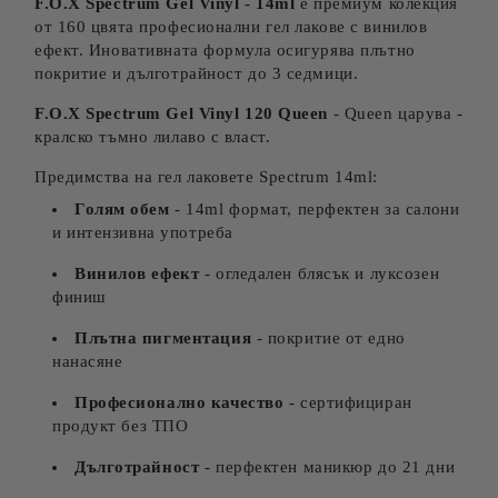
F.O.X Spectrum Gel Vinyl - 14ml
е премиум колекция
от 160 цвята професионални гел лакове с винилов
ефект. Иновативната формула осигурява плътно
покритие и дълготрайност до 3 седмици.
F.O.X Spectrum Gel Vinyl 120 Queen
- Queen царува -
кралско тъмно лилаво с власт.
Предимства на гел лаковете Spectrum 14ml:
Голям обем
- 14ml формат, перфектен за салони
и интензивна употреба
Винилов ефект
- огледален блясък и луксозен
финиш
Плътна пигментация
- покритие от едно
нанасяне
Професионално качество
- сертифициран
продукт без ТПО
Дълготрайност
- перфектен маникюр до 21 дни