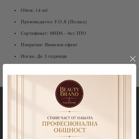
Обем: 14 ml
Производител: F.O.X (Полша)
Сертификат: MSDS - без ТПО
Покритие: Винилов ефект
Носка: До 3 седмици
Гел лакове
Декорации
Колекция Spectrum 7ml
Blooming gel
Колекция Spectrum 14 ml
Slime gel
Колекция Spectrum Shot 5гр.
Гел бои
Колекция Spring 2026
Витражни-Vitrage Gel