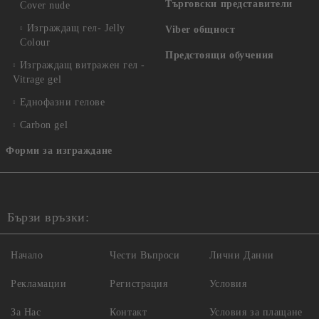
Търговски представители
Cover nude
Изграждащ гел- Jelly
Viber общност
Colour
Предстоящи обучения
Изграждащ витражен гел -
Vitrage gel
Еднофазни гелове
Carbon gel
Форми за изграждане
Бързи връзки:
Начало
Чести Въпроси
Лични Данни
Рекламации
Регистрация
Условия
За Нас
Контакт
Условия за плащане