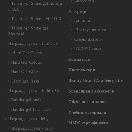
Аксесоари
Течен гел Shine gel Aurora
F.O.X
Ел.уреди
Течен гел Shine TM F.O.X
Ел.пили
Течен гел Shine gel
Прахоуловители
Mermaid
Стерилизатори
Изграждащ гел -Hard Gel
UV/LED лампи
Hard Gel Classic
Комплекти
Hard Gel Colour
Инструктори
Hard Gel Glitz
Beauty Brand Academy Life
Hard gel Flash
Изграждащ гел- Builder Gel
Брандирани аксесоари
Builder gel nude
Обучения на запис
Builder gel Flashback
Учебни материали
Изграждащ гел -Jelly
MSDS сертификати
Изграждащ гел - Jelly