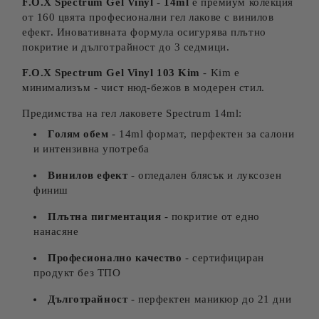
F.O.X Spectrum Gel Vinyl - 14ml
е премиум колекция
от 160 цвята професионални гел лакове с винилов
ефект. Иновативната формула осигурява плътно
покритие и дълготрайност до 3 седмици.
F.O.X Spectrum Gel Vinyl 103 Kim
- Kim е
минимализъм - чист нюд-бежов в модерен стил.
Предимства на гел лаковете Spectrum 14ml:
Голям обем
- 14ml формат, перфектен за салони
и интензивна употреба
Винилов ефект
- огледален блясък и луксозен
финиш
Плътна пигментация
- покритие от едно
нанасяне
Професионално качество
- сертифициран
продукт без ТПО
Дълготрайност
- перфектен маникюр до 21 дни