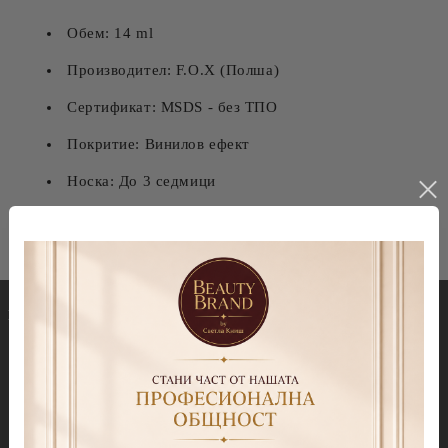
Обем: 14 ml
Производител: F.O.X (Полша)
Сертификат: MSDS - без ТПО
Покритие: Винилов ефект
Носка: До 3 седмици
Гел лакове
Декорации
Колекция Spectrum 7ml
Blooming gel
Колекция Spectrum 14 ml
Slime gel
Колекция Spectrum Shot 5гр.
Гел бои
Колекция Spring 2026
Витражни-Vitrage Gel