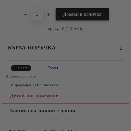
F.O.X nails
Марка:
БЪРЗА ПОРЪЧКА
САМО ПОПЪЛНЕТЕ 2 ПОЛЕТА
Tweet
Share
Оцени продукта
Информация за Съответствие
Съгласен съм с
Политиката за лични данни
Детайлно описание
Ние ще се свържем с вас в рамките на работния ден.
Защита на личните данни