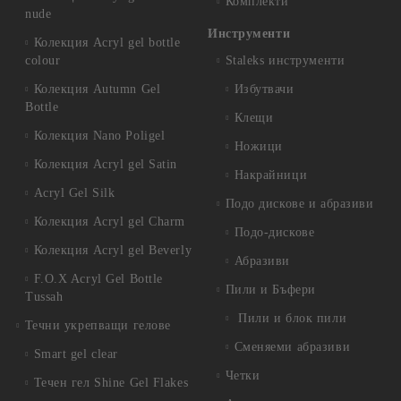
Комплекти
nude
Инструменти
Колекция Acryl gel bottle
colour
Staleks инструменти
Колекция Autumn Gel
Избутвачи
Bottle
Клещи
Колекция Nano Poligel
Ножици
Колекция Acryl gel Satin
Накрайници
Acryl Gel Silk
Подо дискове и абразиви
Колекция Acryl gel Charm
Подо-дискове
Колекция Acryl gel Beverly
Абразиви
F.O.X Acryl Gel Bottle
Пили и Бъфери
Tussah
Пили и блок пили
Течни укрепващи гелове
Сменяеми абразиви
Smart gel clear
Четки
Течен гел Shine Gel Flakes