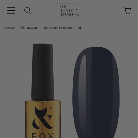
ик
Начало
Гел лакове
Колекция Spectrum 14 ml