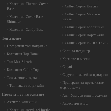
Колекция Thermo Cover
Callux Серия Класик
Base
Callux Серия Манго и
Колекция Cover Base
мента
Shimmer
Callux Серия Боровинки
Колекция Candy Base
Callux Серия Портокали
Топ лакове
Callux Серия PODOLOGIC
Прозрачни топ покрития
Соли за педикюр
Колекция Top Tonal
Кремове и маски
Топ Мат Sketch
Скраб
Колекция Color Top
Серуми и лечебни продукти
Топ лакове с ефекти
Препарати за премахване
Топ лакове за дизайн
мъртва кожа
Продукти за изграждане
Антибактериални продукти
Акригел колекции
Аксесоари и др.
Колекция Acryl gel bottle