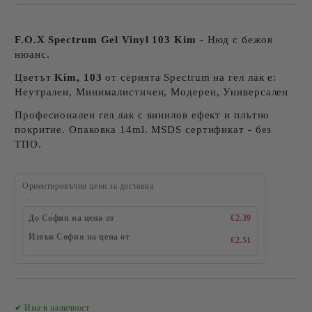
F.O.X Spectrum Gel Vinyl 103 Kim
- Нюд с бежов
нюанс.
Цветът
Kim, 103
от серията Spectrum на гел лак е:
Неутрален, Минималистичен, Модерен, Универсален
Професионален гел лак с винилов ефект и плътно
покритие. Опаковка 14ml. MSDS сертификат - без
ТПО.
Ориентировъчни цени за доставка
До София на цена от
€2.39
Извън София на цена от
€2.51
Добави в желани
✔ Има в наличност