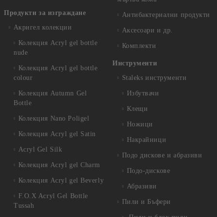
Продукти за изграждане
Антибактериални продукти
Акригел колекции
Аксесоари и др.
Колекция Acryl gel bottle
Комплекти
nude
Инструменти
Колекция Acryl gel bottle
colour
Staleks инструменти
Колекция Autumn Gel
Избутвачи
Bottle
Клещи
Колекция Nano Poligel
Ножици
Колекция Acryl gel Satin
Накрайници
Acryl Gel Silk
Подо дискове и абразиви
Колекция Acryl gel Charm
Подо-дискове
Колекция Acryl gel Beverly
Абразиви
F.O.X Acryl Gel Bottle
Пили и Бъфери
Tussah