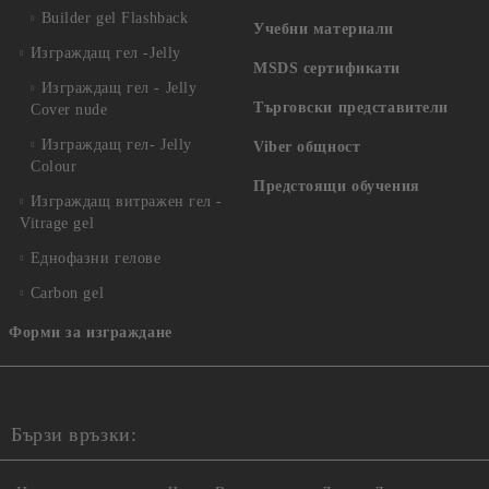
Builder gel Flashback
Учебни материали
Изграждащ гел -Jelly
MSDS сертификати
Изграждащ гел - Jelly
Търговски представители
Cover nude
Изграждащ гел- Jelly
Viber общност
Colour
Предстоящи обучения
Изграждащ витражен гел -
Vitrage gel
Еднофазни гелове
Carbon gel
Форми за изграждане
Бързи връзки: