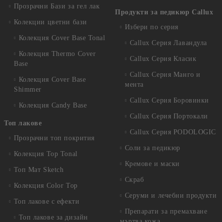
Прозрачни Бази за гел лак
Продукти за педикюр Callux
Колекции цветни бази
Избери по серия
Колекция Cover Base Tonal
Callux Серия Лавандула
Колекция Thermo Cover
Callux Серия Класик
Base
Callux Серия Манго и
Колекция Cover Base
мента
Shimmer
Callux Серия Боровинки
Колекция Candy Base
Callux Серия Портокали
Топ лакове
Callux Серия PODOLOGIC
Прозрачни топ покрития
Соли за педикюр
Колекция Top Tonal
Кремове и маски
Топ Мат Sketch
Скраб
Колекция Color Top
Серуми и лечебни продукти
Топ лакове с ефекти
Препарати за премахване
Топ лакове за дизайн
мъртва кожа