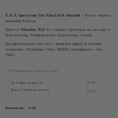
F.O.X Spectrum Gel Vinyl 024 Absolut
- Чисто черно с
винилов блясък.
Цветът
Absolut, 024
от серията Spectrum на гел лак е:
Класически, Универсален, Елегантен, Силен
Професионален гел лак с винилов ефект и плътно
покритие. Опаковка 14ml. MSDS сертификат - без
ТПО.
Ориентировъчни цени за доставка
До София на цена от
€2.39
Извън София на цена от
€2.51
Количество:
14 ml