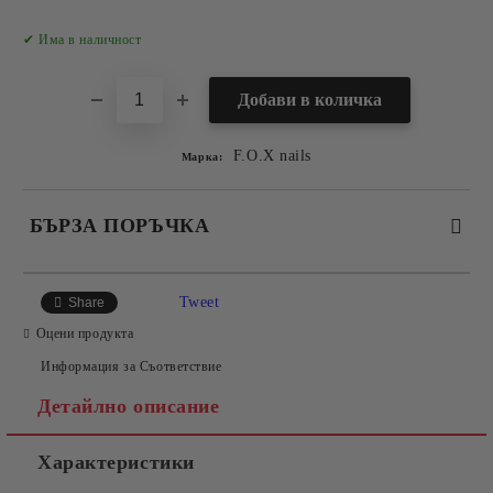
Добави в желани
✔ Има в наличност
F.O.X nails
Марка:
БЪРЗА ПОРЪЧКА
САМО ПОПЪЛНЕТЕ 2 ПОЛЕТА
Tweet
Share
Оцени продукта
Информация за Съответствие
Съгласен съм с
Политиката за лични данни
Детайлно описание
Ние ще се свържем с вас в рамките на работния ден.
Характеристики