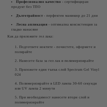
Професионално качество
- сертифициран
продукт без ТПО
Дълготрайност
- перфектен маникюр до 21 дни
Лесна апликация
- оптимална консистенция за
гладко нанасяне
Как да приложите гел лака:
Подгответе ноктите - почистете, оформете и
полирайте
Нанесете база за гел лак и полимеризирайте
Приложете един тънък слой Spectrum Gel Vinyl
024
Полимеризирайте в LED лампа 30-60 секунди
или UV лампа 2 минути
При необходимост нанесете втори слой и
полимеризирайте