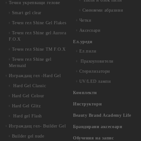
Пили и блок пили
Течни укрепващи гелове
Сменяеми абразиви
Smart gel clear
Четки
Течен гел Shine Gel Flakes
Аксесоари
Течен гел Shine gel Aurora
F.O.X
Ел.уреди
Течен гел Shine TM F.O.X
Ел.пили
Течен гел Shine gel
Прахоуловители
Mermaid
Стерилизатори
Изграждащ гел -Hard Gel
UV/LED лампи
Hard Gel Classic
Комплекти
Hard Gel Colour
Инструктори
Hard Gel Glitz
Beauty Brand Academy Life
Hard gel Flash
Изграждащ гел- Builder Gel
Брандирани аксесоари
Builder gel nude
Обучения на запис