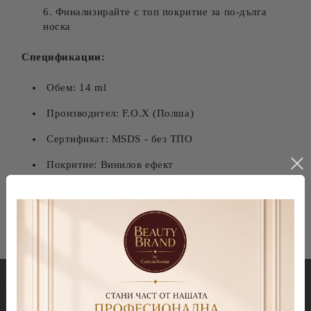
Финализирайте с топ покритие за по-дълга
носка
Спецификации:
Обем: 14 ml
Производител: F.O.X (Полша)
Сертификат: MSDS - без ТПО
Покритие: Винилов ефект
Носка: До 3 седмици
Гел лакове
Декорации
Колекция Spectrum 7ml
Blooming gel