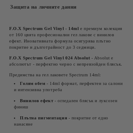
Защита на личните данни
F.O.X Spectrum Gel Vinyl - 14ml
е премиум колекция
от 160 цвята професионални гел лакове с винилов
ефект. Иновативната формула осигурява плътно
покритие и дълготрайност до 3 седмици.
F.O.X Spectrum Gel Vinyl 024 Absolut
- Absolut е
абсолютът - перфектно черно с непревзойден блясък.
Предимства на гел лаковете Spectrum 14ml:
Голям обем
- 14ml формат, перфектен за салони
и интензивна употреба
Винилов ефект
- огледален блясък и луксозен
финиш
Плътна пигментация
- покритие от едно
нанасяне