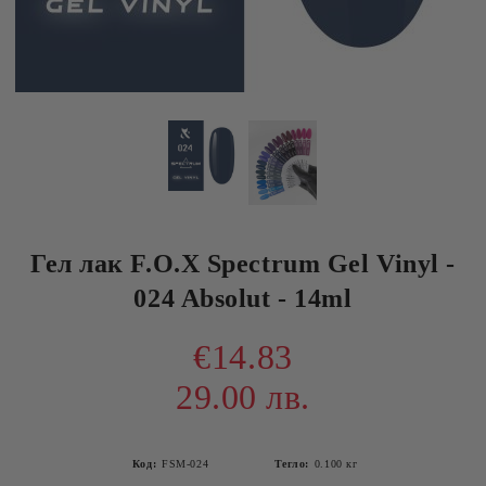
Гел лак F.O.X Spectrum Gel Vinyl -
024 Absolut - 14ml
€14.83
29.00 лв.
Код:
FSM-024
Тегло:
0.100
кг