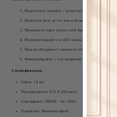
Подгответе ноктите - почистете, оформете и пол
Нанесете база за гел лак и полимеризирайте
Приложете един тънък слой Spectrum Gel Vinyl 0
Полимеризирайте в LED лампа 30-60 секунди ил
При необходимост нанесете втори слой и полиме
Финализирайте с топ покритие за по-дълга носка
Спецификации:
Обем: 14 ml
Производител: F.O.X (Полша)
Сертификат: MSDS - без ТПО
Покритие: Винилов ефект