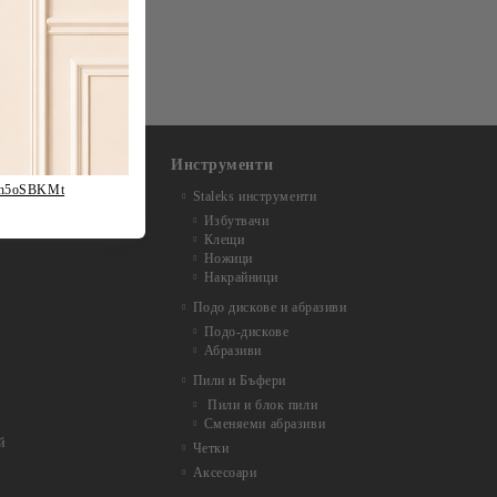
Инструменти
fh5oSBKMt
Staleks инструменти
Избутвачи
Клещи
Ножици
Накрайници
Подо дискове и абразиви
Подо-дискове
Абразиви
Пили и Бъфери
Пили и блок пили
Сменяеми абразиви
й
Четки
Аксесоари