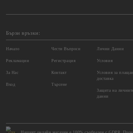
Бързи връзки:
Начало
Чести Въпроси
Лични Данни
Рекламации
Регистрация
Условия
За Нас
Контакт
Условия за плаща
доставка
Вход
Търсене
Защита на личнит
данни
Нашият онлайн магазин е 100% съобразен с GDPR.
Проч
GDPR