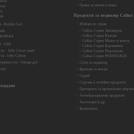
assic
Грижа за нокти и кожа
lour
tz
Продукти за педикюр Callux
ash
Избери по серия
- Builder Gel
Callux Серия Лавандула
nude
Callux Серия Класик
Flashback
Callux Серия Манго и мента
 -Jelly
Callux Серия Боровинки
л - Jelly Cover nude
Callux Серия Портокали
ел- Jelly Colour
Callux Серия PODOLOGIC
ражен гел -Vitrage gel
Соли за педикюр
лове
Кремове и маски
Скраб
Серуми и лечебни продукти
раждане
Препарати за премахване мъртва
Антибактериални продукти
Аксесоари и др.
Комплекти