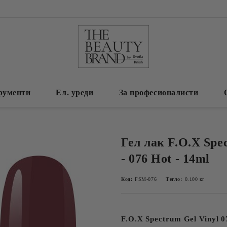
рументи
Ел. уреди
За професионалисти
Гел лак F.O.X Spe
- 076 Hot - 14ml
Код:
FSM-076
Тегло:
0.100
кг
F.O.X Spectrum Gel Vinyl 0