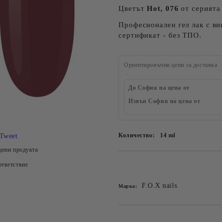
Цветът
Hot, 076
от серията 
Професионален гел лак с в
сертификат - без ТПО.
Ориентировъчни цени за доставка
До София на цена от
Извън София на цена от
Количество:
14 ml
Tweet
цени продукта
тветствие
Добави в желани
F.O.X nails
Марка: