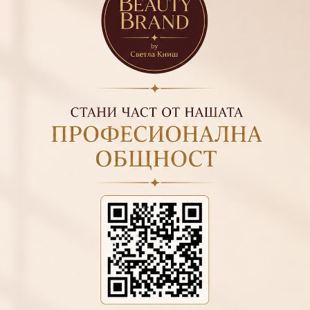
ирайте
76
и UV лампа 2 минути
ризирайте