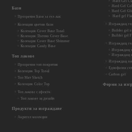
Hard Gel Cl
Hard Gel Co
Бази
Hard Gel Gli
Hard gel Fl
Прозрачни Бази за гел лак
Изграждащ гел
Колекции цветни бази
Builder gel 
Колекция Cover Base Tonal
Builder gel 
Колекция Thermo Cover Base
Колекция Cover Base Shimmer
Изграждащ гел
Колекция Candy Base
Изграждащ ге
Изграждащ г
Топ лакове
Изграждащ вит
Прозрачни топ покрития
Еднофазни ге
Колекция Top Tonal
Carbon gel
Топ Мат Sketch
Колекция Color Top
Форми за изг
Топ лакове с ефекти
Топ лакове за дизайн
Продукти за изграждане
Акригел колекции