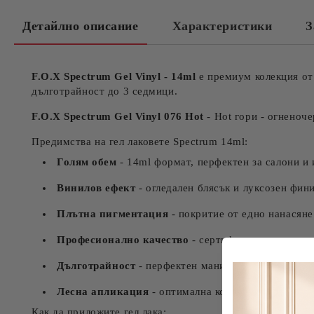
Детайлно описание
Характеристики
З
F.O.X Spectrum Gel Vinyl - 14ml
е премиум колекция от 
дълготрайност до 3 седмици.
F.O.X Spectrum Gel Vinyl 076 Hot
- Hot гори - огненоче
Предимства на гел лаковете Spectrum 14ml:
Голям обем
- 14ml формат, перфектен за салони и
Винилов ефект
- огледален блясък и луксозен фин
Плътна пигментация
- покритие от едно нанасяне
Професионално качество
- сертифициран продукт
Дълготрайност
- перфектен маникюр до 21 дни
Лесна апликация
- оптимална консистенция за гла
Как да приложите гел лака: