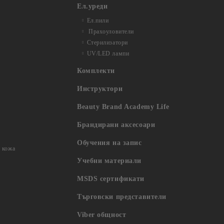
Ел.уреди
Ел.пили
Прахоуловители
Стерилизатори
UV/LED лампи
Комплекти
Инструктори
Beauty Brand Academy Life
Брандирани аксесоари
Обучения на запис
 кожа
Учебни материали
MSDS сертификати
Търговски представители
Viber общност