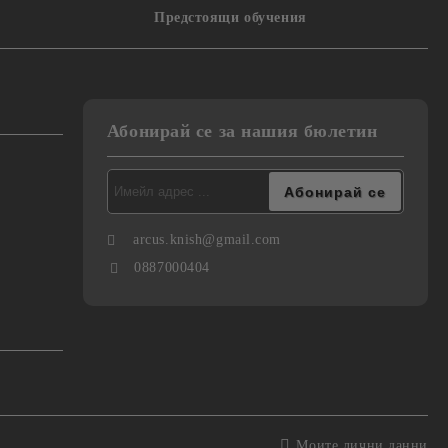
Предстоящи обучения
Абонирай се за нашия бюлетин
arcus.knish@gmail.com
0887000404
Моите лични данни