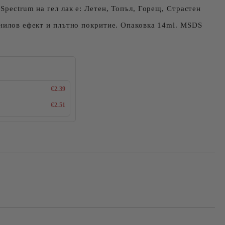
Spectrum на гел лак е: Летен, Топъл, Горещ, Страстен
инилов ефект и плътно покритие. Опаковка 14ml. MSDS
€2.39
€2.51