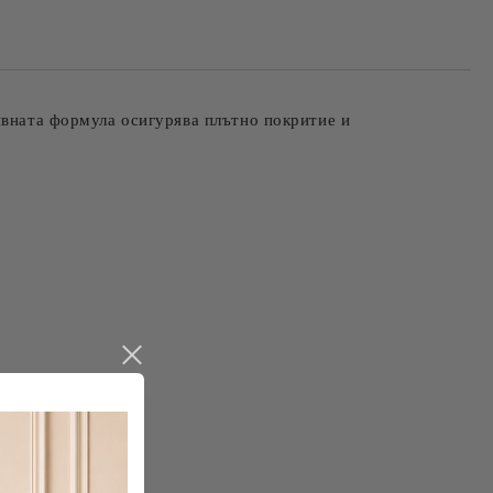
ивната формула осигурява плътно покритие и