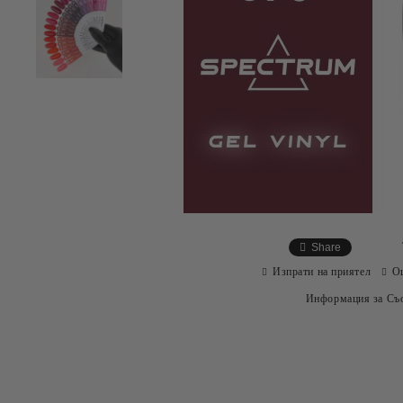
Share
Изпрати на приятел
О
Информация за Съо