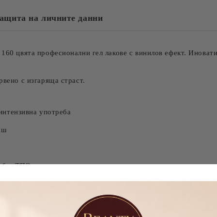
ащита на личните данни
160 цвята професионални гел лакове с винилов ефект. Иноват
рвено с изгаряща страст.
 интензивна употреба
иш
 без ТПО
дко нанасяне