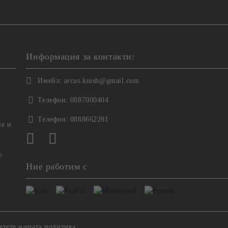
Информация за контакти:
Имейл:
arcus.knish@gmail.com
Телефон:
0887000404
Телефон:
0888662281
не и
е
Ние работим с
етете нашата политика