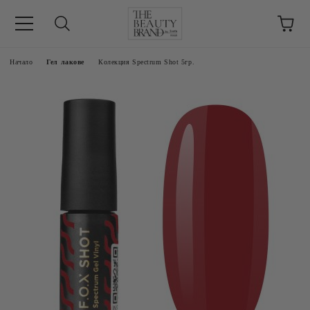
ик
Начало
Гел лакове
Колекция Spectrum Shot 5гр.