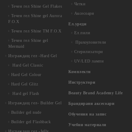
Четки
Течен гел Shine Gel Flakes
Аксесоари
Течен гел Shine gel Aurora
F.O.X
Ел.уреди
Течен гел Shine TM F.O.X
Ел.пили
Течен гел Shine gel
Прахоуловители
Mermaid
Стерилизатори
Изграждащ гел -Hard Gel
UV/LED лампи
Hard Gel Classic
Комплекти
Hard Gel Colour
Инструктори
Hard Gel Glitz
Beauty Brand Academy Life
Hard gel Flash
Изграждащ гел- Builder Gel
Брандирани аксесоари
Builder gel nude
Обучения на запис
Builder gel Flashback
Учебни материали
Изграждащ гел -Jelly