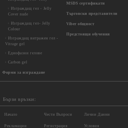
MSDS сертификати
Изграждащ гел - Jelly
Търговски представители
Cover nude
Изграждащ гел- Jelly
Viber общност
Colour
Предстоящи обучения
Изграждащ витражен гел -
Vitrage gel
Еднофазни гелове
Carbon gel
Форми за изграждане
Бързи връзки:
Начало
Чести Въпроси
Лични Данни
Рекламации
Регистрация
Условия