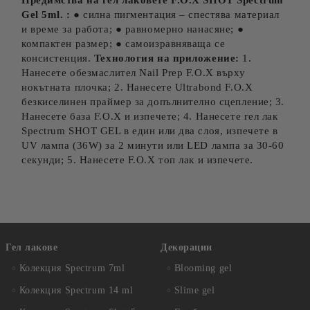
Предимства на гел лаковете F.O.X SHOT Spectrum
Gel 5ml. :
● силна пигментация – спестява материал
и време за работа; ● равномерно нанасяне; ●
компактен размер; ● самоизравняваща се
консистенция.
Технология на приложение:
1.
Нанесете обезмаслител Nail Prep F.O.X върху
нокътната плочка; 2. Нанесете Ultrabond F.O.X
безкиселинен праймер за допълнително сцепление; 3.
Нанесете база F.O.X и изпечете; 4. Нанесете гел лак
Spectrum SHOT GEL в един или два слоя, изпечете в
UV лампа (36W) за 2 минути или LED лампа за 30-60
секунди; 5. Нанесете F.O.X топ лак и изпечете.
Гел лакове
Декорации
Колекция Spectrum 7ml
Blooming gel
Колекция Spectrum 14 ml
Slime gel