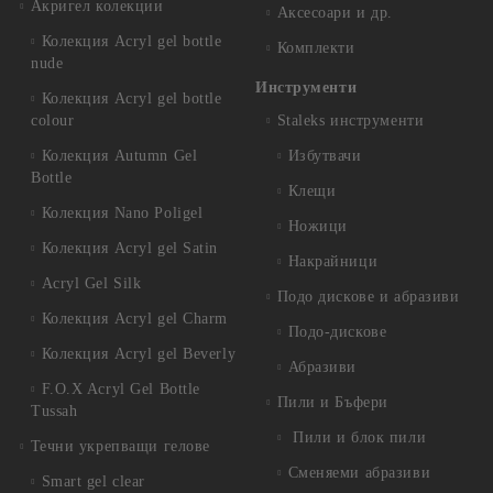
Акригел колекции
Аксесоари и др.
Колекция Acryl gel bottle
Комплекти
nude
Инструменти
Колекция Acryl gel bottle
colour
Staleks инструменти
Колекция Autumn Gel
Избутвачи
Bottle
Клещи
Колекция Nano Poligel
Ножици
Колекция Acryl gel Satin
Накрайници
Acryl Gel Silk
Подо дискове и абразиви
Колекция Acryl gel Charm
Подо-дискове
Колекция Acryl gel Beverly
Абразиви
F.O.X Acryl Gel Bottle
Пили и Бъфери
Tussah
Пили и блок пили
Течни укрепващи гелове
Сменяеми абразиви
Smart gel clear