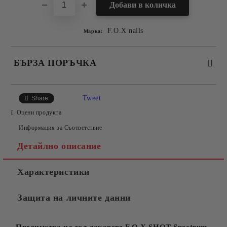
F.O.X nails
Марка:
БЪРЗА ПОРЪЧКА
САМО ПОПЪЛНЕТЕ 2 ПОЛЕТА
Tweet
Share
Оцени продукта
Информация за Съответствие
Съгласен съм с
Политиката за лични данни
Детайлно описание
Ние ще се свържем с вас в рамките на работния ден.
Характеристики
Защита на личните данни