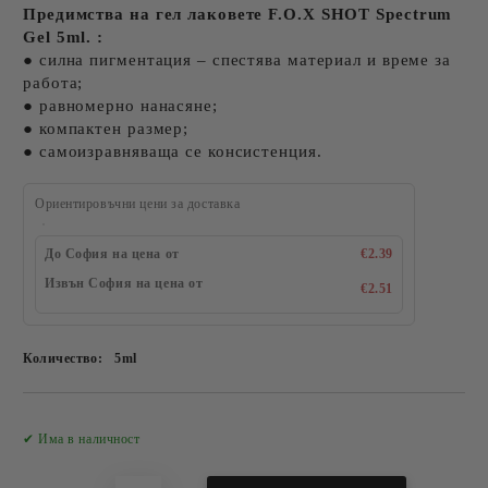
Предимства на гел лаковете F.O.X SHOT Spectrum
Gel 5ml. :
● силна пигментация – спестява материал и време за
работа;
● равномерно нанасяне;
● компактен размер;
● самоизравняваща се консистенция.
Ориентировъчни цени за доставка
До София на цена от
€2.39
Извън София на цена от
€2.51
Количество:
5ml
Добави в желани
✔ Има в наличност