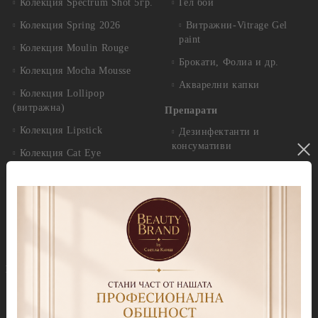
Колекция Spectrum Shot 5гр.
Гел бои
Колекция Spring 2026
Витражни-Vitrage Gel
paint
Колекция Moulin Rouge
Брокати, Фолиа и др.
Колекция Mocha Mousse
Акварелни капки
Колекция Lollipop
(витражна)
Препарати
Колекция Lipstick
Дезинфектанти и
консумативи
Колекция Cat Eye
Обезмаслители
Колекция Cat Eye Galaxy
За сваляне на гел лак/
Колекция Sparkle
лепкав слой
Колекция Touch
Праймери
Колекция Party
Други течности
Бази
Грижа за нокти и кожа
Прозрачни Бази за гел лак
Продукти за педикюр Callux
Колекции цветни бази