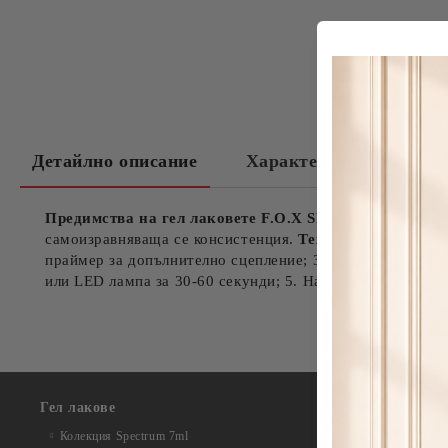
Детайлно описание
Характеристики
З
Предимства на гел лаковете F.O.X SHOT Spectrum Gel
самоизравняваща се консистенция.
Технология на при
праймер за допълнително сцепление; 3. Нанесете база F
или LED лампа за 30-60 секунди; 5. Нанесете F.O.X топ 
Гел лакове
Колекция Acr
Колекция Acr
Колекция Spectrum 7ml
Колекция Au