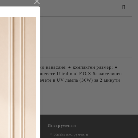
та за лични данни
те на работния ден.
абота; ● равномерно нанасяне; ● компактен размер; ●
тната плочка; 2. Нанесете Ultrabond F.O.X безкиселинен
н или два слоя, изпечете в UV лампа (36W) за 2 минути
Инструменти
Staleks инструменти