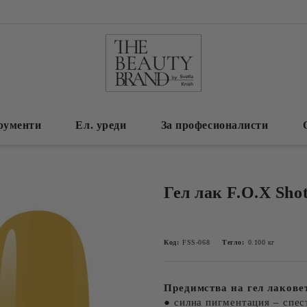
рументи
Ел. уреди
За професионалисти
Гел лак F.O.X Sho
Код:
FSS-068
Тегло:
0.100
кг
Предимства на гел лаковет
● силна пигментация – спес