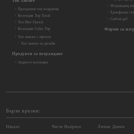
Топ лакове
Изграждащ вит
Прозрачни топ покрития
Еднофазни ге
Колекция Top Tonal
Carbon gel
Топ Мат Sketch
Колекция Color Top
Форми за изг
Топ лакове с ефекти
Топ лакове за дизайн
Продукти за изграждане
Акригел колекции
Бързи връзки:
Начало
Чести Въпроси
Лични Данни