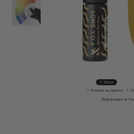
Share
Изпрати на приятел
О
Информация за Съо