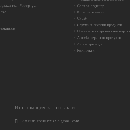
ражен гел -Vitrage gel
Соли за педикюр
лове
Кремове и маски
Скраб
Серуми и лечебни продукти
раждане
Препарати за премахване мъртва
Антибактериални продукти
Аксесоари и др.
Комплекти
Информация за контакти:
Имейл:
arcus.knish@gmail.com