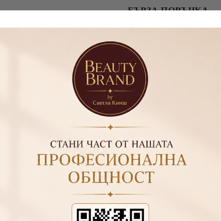
БЪРЗА ПОРЪЧКА
САМО ПОПЪЛНЕТЕ 2 ПОЛЕТА
Съгласен съм с
Политика
Ние ще се свържем с вас в рамки
ащита на личните данни
 5ml. :
● силна пигментация – спестява материал и време за р
ложение:
1. Нанесете обезмаслител Nail Prep F.O.X върху нокъ
.O.X и изпечете; 4. Нанесете гел лак Spectrum SHOT GEL в еди
лак и изпечете.
Декорации
yl gel bottle nude
yl gel bottle colour
Blooming gel
tumn Gel Bottle