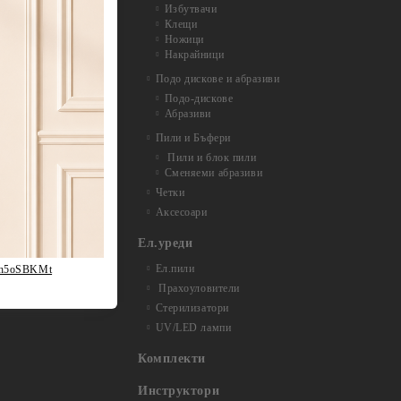
Избутвачи
Клещи
Ножици
Накрайници
Подо дискове и абразиви
Подо-дискове
Абразиви
Пили и Бъфери
Пили и блок пили
Сменяеми абразиви
й
Четки
Аксесоари
Ел.уреди
Ел.пили
fh5oSBKMt
Прахоуловители
Стерилизатори
UV/LED лампи
Комплекти
Инструктори