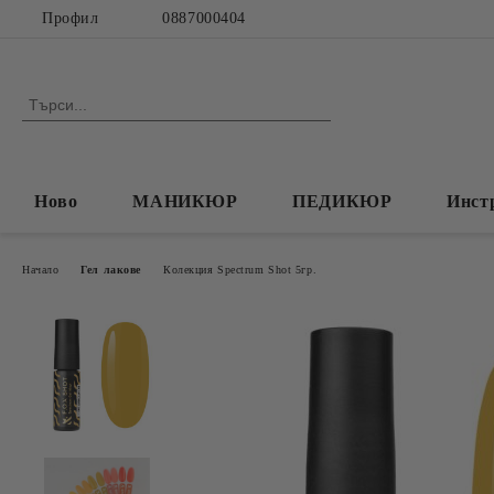
Профил
0887000404
Ново
МАНИКЮР
ПЕДИКЮР
Инст
Начало
Гел лакове
Колекция Spectrum Shot 5гр.