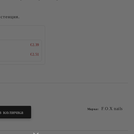
истенция.
€2.39
€2.51
Добави в желани
F.O.X nails
Марка: