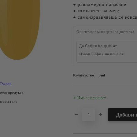
● равномерно нанасяне;
● компактен размер;
● самоизравняваща се конс
Ориентировъчни цени за доставка
До София на цена от
Извън София на цена от
Количество:
5ml
Tweet
цени продукта
✔ Има в наличност
тветствие