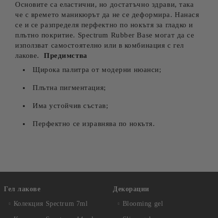
Основите са еластични, но достатъчно здрави, така
че с времето маникюрът да не се деформира. Нанася
се и се разпределя перфектно по нокътя за гладко и
плътно покритие.
Spectrum Rubber Base могат да се
използват самостоятелно или в комбинация с гел
лакове.
Предимства
Щирока палитра от модерни нюанси;
Плътна пигментация;
Има устойчив състав;
Перфектно се изравнява по нокътя.
Гел лакове
Декорации
Колекция Spectrum 7ml
Blooming gel