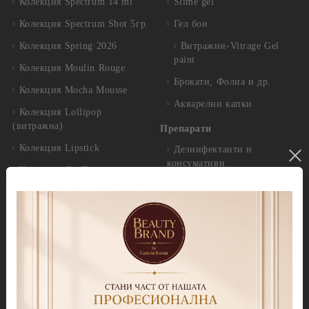
Колекция Spectrum 14 ml
Slime gel
Колекция Spectrum Shot 5гр.
Гел бои
Колекция Spring 2026
Витражни-Vitrage Gel
paint
Колекция Moulin Rouge
Брокати, Фолиа и др.
Колекция Mocha Mousse
Акварелни капки
Колекция Lollipop
(витражна)
Препарати
Колекция Lipstick
Дезинфектанти и
консумативи
Колекция Cat Eye
Обезмаслители
Колекция Cat Eye Galaxy
За сваляне на гел лак/
Колекция Sparkle
лепкав слой
Колекция Touch
Праймери
Колекция Party
Други течности
Бази
Грижа за нокти и кожа
Прозрачни Бази за гел лак