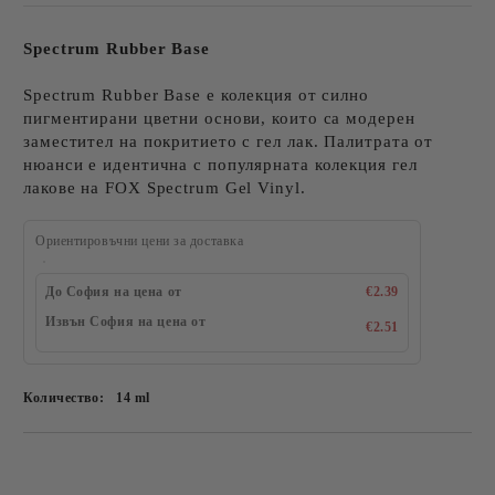
Spectrum Rubber Base
Spectrum Rubber Base е колекция от силно
пигментирани цветни основи, които са модерен
заместител на покритието с гел лак. Палитрата от
нюанси е идентична с популярната колекция гел
лакове на FOX Spectrum Gel Vinyl.
Ориентировъчни цени за доставка
До София на цена от
€2.39
Извън София на цена от
€2.51
Количество:
14 ml
Добави в желани