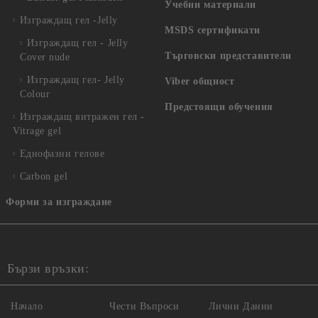
Учебни материали
Изграждащ гел -Jelly
MSDS сертификати
Изграждащ гел - Jelly
Търговски представители
Cover nude
Изграждащ гел- Jelly
Viber общност
Colour
Предстоящи обучения
Изграждащ витражен гел -
Vitrage gel
Еднофазни гелове
Carbon gel
Форми за изграждане
Бързи връзки:
Начало
Чести Въпроси
Лични Данни