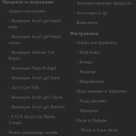
Продукти за изграждане
Антибактериални продукти
Акригел колекции
Аксесоари и др.
Колекция Acryl gel bottle
Комплекти
nude
Инструменти
Колекция Acryl gel bottle
colour
Staleks инструменти
Колекция Autumn Gel
Избутвачи
Bottle
Клещи
Колекция Nano Poligel
Ножици
Колекция Acryl gel Satin
Накрайници
Acryl Gel Silk
Подо дискове и абразиви
Колекция Acryl gel Charm
Подо-дискове
Колекция Acryl gel Beverly
Абразиви
F.O.X Acryl Gel Bottle
Пили и Бъфери
Tussah
Пили и блок пили
Течни укрепващи гелове