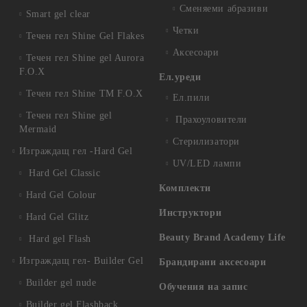
Сменяеми абразиви
Smart gel clear
Четки
Течен гел Shine Gel Flakes
Аксесоари
Течен гел Shine gel Aurora
F.O.X
Ел.уреди
Течен гел Shine TM F.O.X
Ел.пили
Течен гел Shine gel
Прахоуловители
Mermaid
Стерилизатори
Изграждащ гел -Hard Gel
UV/LED лампи
Hard Gel Classic
Комплекти
Hard Gel Colour
Инструктори
Hard Gel Glitz
Beauty Brand Academy Life
Hard gel Flash
Изграждащ гел- Builder Gel
Брандирани аксесоари
Builder gel nude
Обучения на запис
Builder gel Flashback