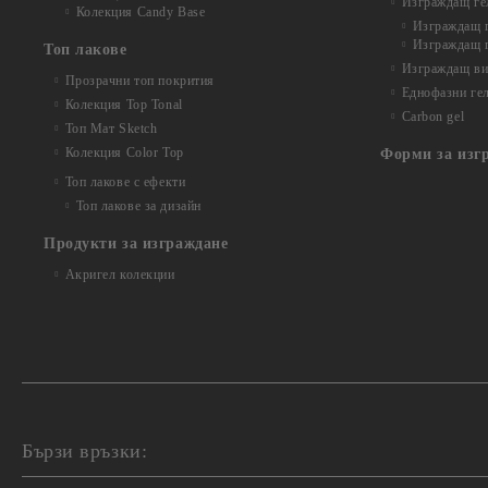
Изграждащ гел
Колекция Candy Base
Изграждащ ге
Изграждащ г
Топ лакове
Изграждащ вит
Прозрачни топ покрития
Еднофазни ге
Колекция Top Tonal
Carbon gel
Топ Мат Sketch
Колекция Color Top
Форми за изг
Топ лакове с ефекти
Топ лакове за дизайн
Продукти за изграждане
Акригел колекции
Бързи връзки: