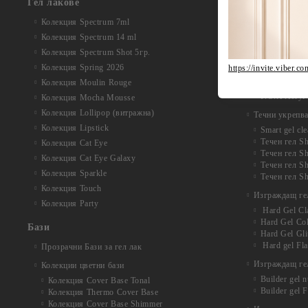
Гел лакове
Колекция Acr
Колекция Acr
Колекция Spectrum 7ml
Колекция Au
Колекция Spectrum 14 ml
Колекция Na
Колекция Acr
Колекция Spectrum Shot 5гр.
Acryl Gel Si
Колекция Spring 2026
https://invite.vi
Колекция Ac
Колекция Moulin Rouge
Колекция Acr
F.O.X Acryl 
Колекция Mocha Mousse
Колекция Lollipop (витражна)
Течни укрепв
Колекция Lipstick
Smart gel cle
Течен гел Sh
Колекция Cat Eye
Течен гел Sh
Колекция Cat Eye Galaxy
Течен гел S
Колекция Sparkle
Течен гел Sh
Колекция Touch
Изграждащ ге
Колекция Party
Hard Gel Cl
Hard Gel Co
Бази
Hard Gel Gli
Hard gel Fl
Прозрачни Бази за гел лак
Изграждащ гел
Колекции цветни бази
Builder gel 
Колекция Cover Base Tonal
Builder gel 
Колекция Thermo Cover Base
Колекция Cover Base Shimmer