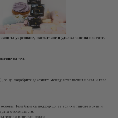
иали за укрепване, наслагване и удължаване на ноктите,
насяне на гел.
), за да подобрите адхезията между естествения нокът и гела.
 основа. Тези бази са подходящи за всички типове нокти и
врати отслояването.
за здрави и твърди нокти.