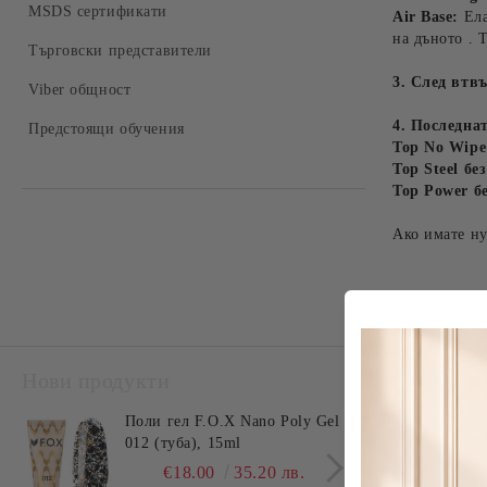
Твърдосплавни накрайници
MSDS сертификати
Air Base:
Ела
Комплекти
на дъното . 
Керамични накрайници
Търговски представители
3. След втвъ
Накрайници за педикюр
Viber общност
4. Последна
Предстоящи обучения
Top No Wipe
Top Steel б
Top Power б
Ако имате ну
Нови продукти
Най-прод
Поли гел F.O.X Nano Poly Gel
Поли
012 (туба), 15ml
011 
€18.00
35.20 лв.