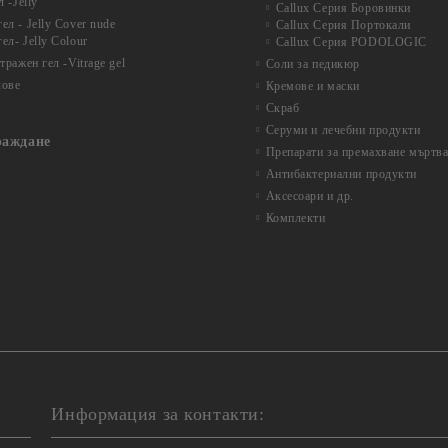
 -Jelly
Callux Серия Боровинки
л - Jelly Cover nude
Callux Серия Портокали
ел- Jelly Colour
Callux Серия PODOLOGIC
ражен гел -Vitrage gel
Соли за педикюр
лове
Кремове и маски
Скраб
Серуми и лечебни продукти
раждане
Препарати за премахване мъртва
Антибактериални продукти
Аксесоари и др.
Комплекти
Информация за контакти: