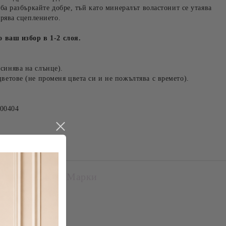
а разбъркайте добре, тъй като минералът воластонит се утаява
брява сцеплението.
о ваш избор в 1-2 слоя.
синява на слънце).
ветове (не променя цвета си и не пожълтява с времето).
000404
Марки
Gel