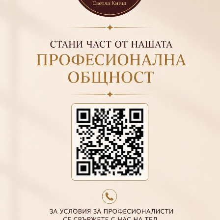
ПРАЙМЕР БЕЗКИСЕЛИНЕН
ULTRABOND NON-ACID - 14
ML
€9.20
17.99 лв.
F.O.X TOP STEEL, 14 ML
€10.50
20.54 лв.
€15.00
29.34 лв.
УКРЕПВАЩ ГЕЛ С
ФИБРОСТЪКЛО CARBON
GEL - КАРБОН ГЕЛ
€19.43
38.00 лв.