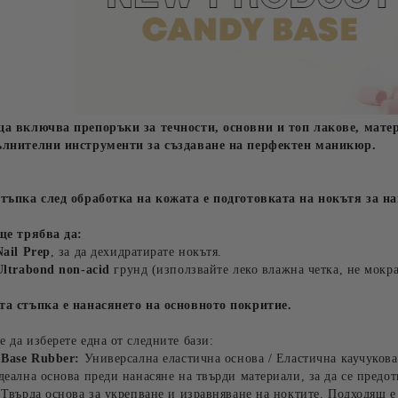
ца включва препоръки за течности, основни и топ лакове, матер
ълнителни инструменти за създаване на перфектен маникюр.
стъпка след обработка на кожата е подготовката на нокътя за на
ще трябва да:
Nail Prep
, за да дехидратирате нокътя.
Ultrabond non-acid
грунд (използвайте леко влажна четка, не мокра
та стъпка е нанасянето на основното покритие.
 да изберете една от следните бази:
 Base Rubber:
Универсална еластична основа / Еластична каучукова
деална основа преди нанасяне на твърди материали, за да се предот
Твърда основа за укрепване и изравняване на ноктите. Подходящ е 