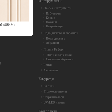
Инструменти
Staleks инструменти
Избутвачи
Клещи
Ножици
fh5oSBKMt
Накрайници
Подо дискове и абразиви
Подо-дискове
Абразиви
Пили и Бъфери
Пили и блок пили
Сменяеми абразиви
й
Четки
Аксесоари
Ел.уреди
Ел.пили
Прахоуловители
Стерилизатори
UV/LED лампи
Комплекти