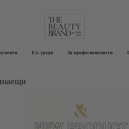
рументи
Ел. уреди
За професионалисти
инаещи