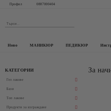
Профил
0887000404
Ново
МАНИКЮР
ПЕДИКЮР
Инст
За нач
КАТЕГОРИИ
Гел лакове
Колекция Spectrum 7ml
Бази
Колекция Spectrum 14 ml
Прозрачни Бази за гел лак
Топ лакове
Колекция Spectrum Shot 5гр.
Колекции цветни бази
Прозрачни топ покрития
Продукти за изграждане