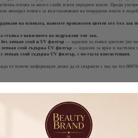
стична основа за много слаби и/или увредени нокти. Преди употреб
Този минерал помага за възстановяване на повредени нокти и подо
рдяване на основата, нанесете произволен цветен гел /гел лак п
та стъпка е нанасянето на издръжлив топ лак.
 без лепкав слой и UV филтър
— идеален за тъмни цветове (не по
ез лепкав слой съдържа UV филтър
— идеален за ярки и пастелни ц
ез лепкав слой съдържа UV филтър, с по-гъста консистенция.
жда от повече информация ,може да се свържете с нас на тел:0887
авани
Новини
Абонирай се за новини
 гел F.O.X Nano Poly Gel
КАУЧУКОВА
Поли гел F.O.X Nano Poly 
Виж всички
(туба), 15ml
ВЪЗСТАНОВЯВАЩА БАЗА
010 (туба), 15ml
F.O.X AIR BASE-5МЛ
€18.00
€10.50
35.20 лв.
20.54 лв.
€18.00
35.20 лв.