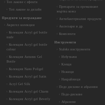
Топ лакове с ефекти
Препарати за премахване
Топ лакове за дизайн
мъртва кожа
Продукти за изграждане
Антибактериални продукти
Акригел колекции
Аксесоари и др.
Колекция Acryl gel bottle
Комплекти
nude
Инструменти
Колекция Acryl gel bottle
colour
Staleks инструменти
Колекция Autumn Gel
Избутвачи
Bottle
Клещи
Колекция Nano Poligel
Ножици
Колекция Acryl gel Satin
Накрайници
Acryl Gel Silk
Подо дискове и абразиви
Колекция Acryl gel Charm
Подо-дискове
Колекция Acryl gel Beverly
Абразиви