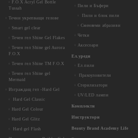
F.O.X Acryl Gel Bottle
Пили и Бъфери
Tussah
Пили и блок пили
Течни укрепващи гелове
Сменяеми абразиви
Smart gel clear
Четки
Течен гел Shine Gel Flakes
Аксесоари
Течен гел Shine gel Aurora
F.O.X
Ел.уреди
Течен гел Shine TM F.O.X
Ел.пили
Течен гел Shine gel
Прахоуловители
Mermaid
Стерилизатори
Изграждащ гел -Hard Gel
UV/LED лампи
Hard Gel Classic
Комплекти
Hard Gel Colour
Инструктори
Hard Gel Glitz
Beauty Brand Academy Life
Hard gel Flash