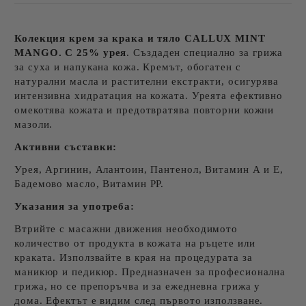
Колекция крем за крака и тяло CALLUX MINT
MANGO. С 25% урея
. Създаден специално за грижа
за суха и напукана кожа. Кремът, обогатен с
натурални масла и растителни екстракти, осигурява
интензивна хидратация на кожата. Уреята ефективно
омекотява кожата и предотвратява повторни кожни
мазоли.
Активни съставки:
Урея, Аргинин, Алантоин, Пантенол, Витамин А и Е,
Бадемово масло, Витамин РР.
Указания за употреба:
Втрийте с масажни движения необходимото
количество от продукта в кожата на ръцете или
краката. Използвайте в края на процедурата за
маникюр и педикюр. Предназначен за професионална
грижа, но се препоръчва и за ежедневна грижа у
дома. Ефектът е видим след първото използване.