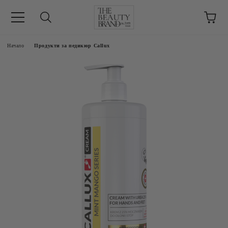
ик
Начало
Продукти за педикюр Callux