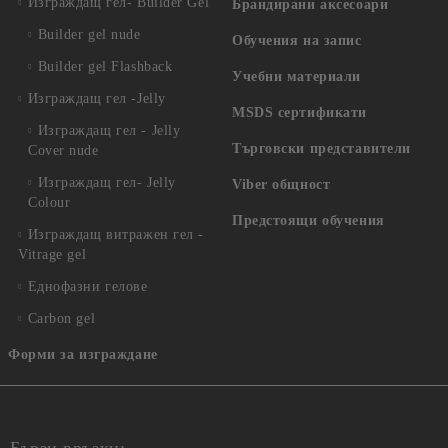
Изграждащ гел- Builder Gel
Брандирани аксесоари
Builder gel nude
Обучения на запис
Builder gel Flashback
Учебни материали
Изграждащ гел -Jelly
MSDS сертификати
Изграждащ гел - Jelly
Търговски представители
Cover nude
Изграждащ гел- Jelly
Viber общност
Colour
Предстоящи обучения
Изграждащ витражен гел -
Vitrage gel
Еднофазни гелове
Carbon gel
Форми за изграждане