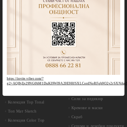
Други течности
Бази
Грижа за нокти и кожа
Прозрачни Бази за гел лак
Продукти за педикюр Callux
Колекции цветни бази
Избери по серия
Колекция Cover Base Tonal
Callux Серия Лавандула
Колекция Thermo Cover
Callux Серия Класик
Base
Callux Серия Манго и
Колекция Cover Base
мента
Shimmer
Callux Серия Боровинки
Колекция Candy Base
https://invite.viber.com/?
Callux Серия Портокали
g2=AQBjZp29NG0bM1DuKI9WI9A20E9HfSXLCordNoRFqb9O2v2rSXNiko
Топ лакове
Callux Серия PODOLOGIC
Прозрачни топ покрития
Соли за педикюр
Колекция Top Tonal
Кремове и маски
Топ Мат Sketch
Скраб
Колекция Color Top
Серуми и лечебни продукти