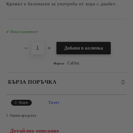
Кремът е безопасен за употреба от хора с диабет.
Добави в желани
✔ Има в наличност
Callux
Марка:
БЪРЗА ПОРЪЧКА
САМО ПОПЪЛНЕТЕ 2 ПОЛЕТА
Tweet
Share
Оцени продукта
Съгласен съм с
Политиката за лични данни
Детайлно описание