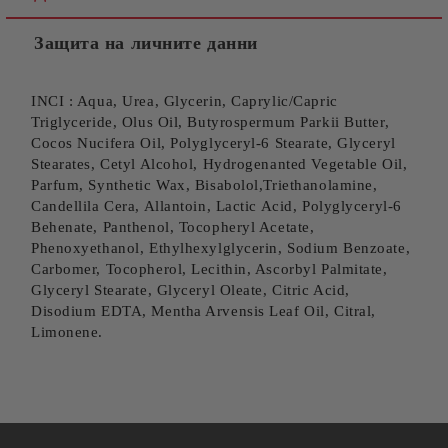
Ние ще се свържем с вас в рамките на работния ден.
Защита на личните данни
INCI : Aqua, Urea, Glycerin, Caprylic/Capric
Triglyceride, Olus Oil, Butyrospermum Parkii Butter,
Cocos Nucifera Oil, Polyglyceryl-6 Stearate, Glyceryl
Stearates, Cetyl Alcohol, Hydrogenanted Vegetable Oil,
Parfum, Synthetic Wax, Bisabolol,Triethanolamine,
Candellila Cera, Allantoin, Lactic Acid, Polyglyceryl-6
Behenate, Panthenol, Tocopheryl Acetate,
Phenoxyethanol, Ethylhexylglycerin, Sodium Benzoate,
Carbomer, Tocopherol, Lecithin, Ascorbyl Palmitate,
Glyceryl Stearate, Glyceryl Oleate, Citric Acid,
Disodium EDTA, Mentha Arvensis Leaf Oil, Citral,
Limonene.