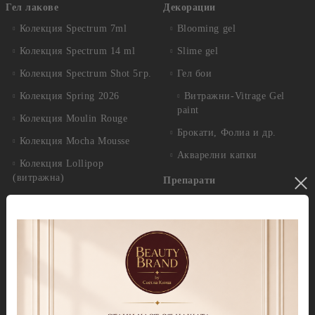
Гел лакове
Декорации
Колекция Spectrum 7ml
Blooming gel
Колекция Spectrum 14 ml
Slime gel
Колекция Spectrum Shot 5гр.
Гел бои
Колекция Spring 2026
Витражни-Vitrage Gel
paint
Колекция Moulin Rouge
Брокати, Фолиа и др.
Колекция Mocha Mousse
Акварелни капки
Колекция Lollipop
(витражна)
Препарати
Колекция Lipstick
Дезинфектанти и
консумативи
Колекция Cat Eye
Обезмаслители
Колекция Cat Eye Galaxy
За сваляне на гел лак/
Колекция Sparkle
лепкав слой
Колекция Touch
Праймери
Колекция Party