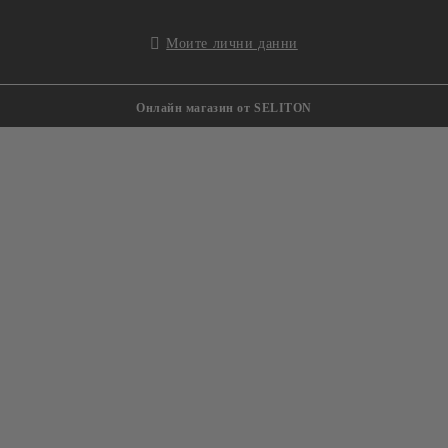
Моите лични данни
Онлайн магазин от SELITON