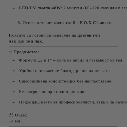
LED/UV лампа 48W:
2 минути (60–120 секунди в за
Отстранете лепкавия слой с
F.O.X Cleanser
.
Ноктите са готови за нанасяне на
цветен гел
лак
или
топ лак
.
✨ Предимства:
Формула „2 в 1“ – сила на акрил и гъвкавост на гел
Удобно приложение благодарение на четката
Саморазливна консистенция без напластяване
Без загряване при полимеризация
Подходящ както за професионалисти, така и за начи
📦 Обем:
14 мл