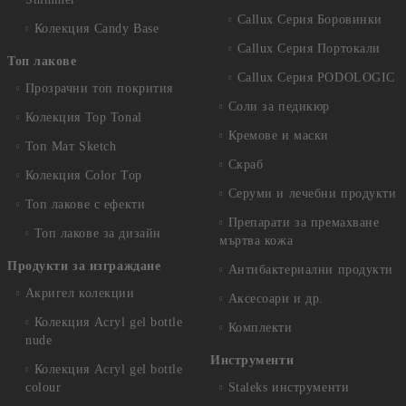
Callux Серия Боровинки
Колекция Candy Base
Callux Серия Портокали
Топ лакове
Callux Серия PODOLOGIC
Прозрачни топ покрития
Соли за педикюр
Колекция Top Tonal
Кремове и маски
Топ Мат Sketch
Скраб
Колекция Color Top
Серуми и лечебни продукти
Топ лакове с ефекти
Препарати за премахване
Топ лакове за дизайн
мъртва кожа
Продукти за изграждане
Антибактериални продукти
Акригел колекции
Аксесоари и др.
Колекция Acryl gel bottle
Комплекти
nude
Инструменти
Колекция Acryl gel bottle
colour
Staleks инструменти