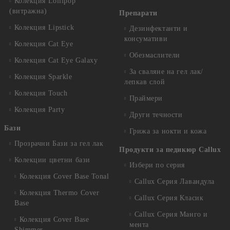
Колекция Lollipop
(витражна)
Препарати
Колекция Lipstick
Дезинфектанти и
консумативи
Колекция Cat Eye
Обезмаслители
Колекция Cat Eye Galaxy
За сваляне на гел лак/
Колекция Sparkle
лепкав слой
Колекция Touch
Праймери
Колекция Party
Други течности
Бази
Грижа за нокти и кожа
Прозрачни Бази за гел лак
Продукти за педикюр Callux
Колекции цветни бази
Избери по серия
Колекция Cover Base Tonal
Callux Серия Лавандула
Колекция Thermo Cover
Callux Серия Класик
Base
Callux Серия Манго и
Колекция Cover Base
мента
Shimmer