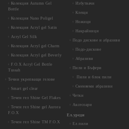
Колекция Autumn Gel
Избутвачи
Bottle
Клещи
Колекция Nano Poligel
Ножици
Колекция Acryl gel Satin
Накрайници
Acryl Gel Silk
Подо дискове и абразиви
Колекция Acryl gel Charm
Подо-дискове
Колекция Acryl gel Beverly
Абразиви
F.O.X Acryl Gel Bottle
Пили и Бъфери
Tussah
Пили и блок пили
Течни укрепващи гелове
Сменяеми абразиви
Smart gel clear
Четки
Течен гел Shine Gel Flakes
Аксесоари
Течен гел Shine gel Aurora
F.O.X
Ел.уреди
Течен гел Shine TM F.O.X
Ел.пили