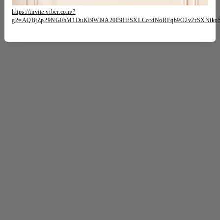
https://invite.viber.com/?
g2=AQBjZp29NG0bM1DuKI9WI9A20E9HfSXLCordNoRFqb9O2v2rSXNiko