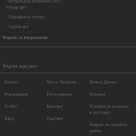
Изграждащ витражен гел -
Vitrage gel
Еднофазни гелове
Carbon gel
Форми за изграждане
Бързи връзки:
Начало
Чести Въпроси
Лични Данни
Рекламации
Регистрация
Условия
За Нас
Контакт
Условия за плащане
и доставка
Вход
Търсене
Защита на личните
данни