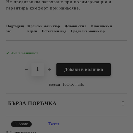
Не предизвиква загряване при полимеризация и
гарантира комфорт при нанасяне.
Подходящ
Френски маникюр
Делови стил
Класически
за:
черен
Естествен вид
Градиент маникюр
Добави в желани
✔ Има в наличност
F.O.X nails
Марка:
БЪРЗА ПОРЪЧКА
САМО ПОПЪЛНЕТЕ 2 ПОЛЕТА
Tweet
Share
Оцени продукта