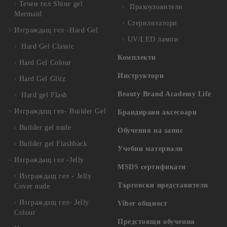
Течен гел Shine gel
Прахоуловители
Mermaid
Стерилизатори
Изграждащ гел -Hard Gel
UV/LED лампи
Hard Gel Classic
Комплекти
Hard Gel Colour
Инструктори
Hard Gel Glitz
Beauty Brand Academy Life
Hard gel Flash
Изграждащ гел- Builder Gel
Брандирани аксесоари
Builder gel nude
Обучения на запис
Builder gel Flashback
Учебни материали
Изграждащ гел -Jelly
MSDS сертификати
Изграждащ гел - Jelly
Търговски представители
Cover nude
Изграждащ гел- Jelly
Viber общност
Colour
Предстоящи обучения