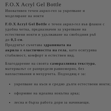
F.O.X Acryl Gel Bottle
Иновативен течен акрил-гел за укрепване и
моделиране на нокти
F.O.X Acryl Gel Bottle
е течен акрил-гел във флакон с
удобна четка, предназначен за укрепване на
естествени нокти и удължаване на свободния ръб
до
0,5 см
.
Продуктът съчетава
здравината на
акрила
и
еластичността на гела
, като осигурява
стабилност, комфорт и естествен вид.
Благодарение на своята
саморазливна текстура
,
материалът се разпределя равномерно, без
напластявания и мехурчета. Подходящ е за:
укрепване на къси и средно дълги естествени нокти;
оформяне на идеална нокътна арка;
лесна и бърза работа дори за начинаещи.