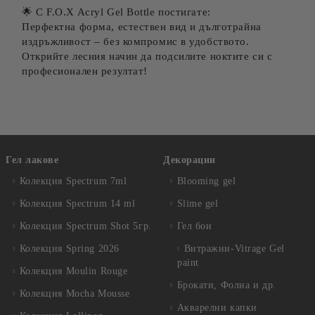
🌟 С F.O.X Acryl Gel Bottle постигате:
Перфектна форма, естествен вид и дълготрайна
издръжливост – без компромис в удобството.
Открийте лесния начин да подсилите ноктите си с
професионален резултат!
Гел лакове
Декорации
Колекция Spectrum 7ml
Blooming gel
Колекция Spectrum 14 ml
Slime gel
Колекция Spectrum Shot 5гр.
Гел бои
Колекция Spring 2026
Витражни-Vitrage Gel
paint
Колекция Moulin Rouge
Брокати, Фолиа и др.
Колекция Mocha Mousse
Акварелни капки