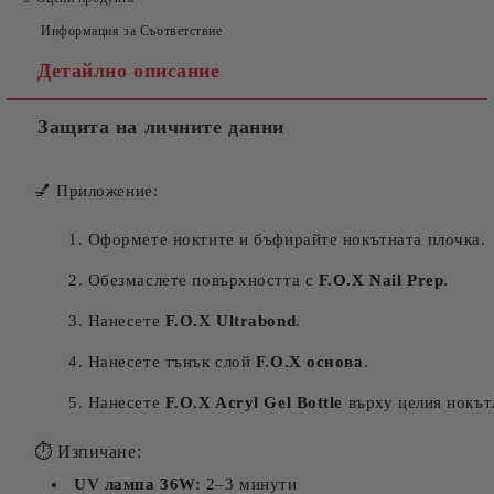
Информация за Съответствие
Съгласен съм с
Политиката за лични данни
Детайлно описание
Ние ще се свържем с вас в рамките на работния ден.
Защита на личните данни
💅 Приложение:
Оформете ноктите и бъфирайте нокътната плочка.
Обезмаслете повърхността с
F.O.X Nail Prep
.
Нанесете
F.O.X Ultrabond
.
Нанесете тънък слой
F.O.X основа
.
Нанесете
F.O.X Acryl Gel Bottle
върху целия нокът
⏱ Изпичане:
UV лампа 36W:
2–3 минути