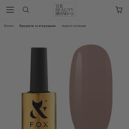
ик
Начало
Продукти за изграждане
Акригел колекции