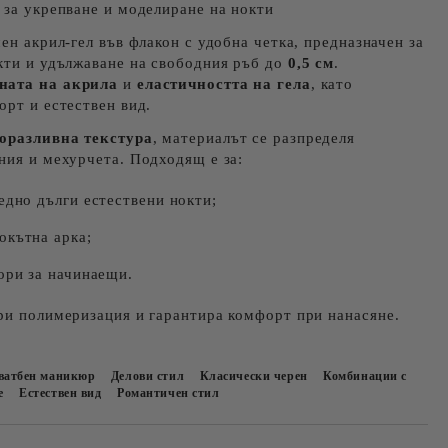
 за укрепване и моделиране на нокти
ен акрил-гел във флакон с удобна четка, предназначен за
кти и удължаване на свободния ръб до
0,5 см
.
ната на акрила
и
еластичността на гела
, като
орт и естествен вид.
оразливна текстура
, материалът се разпределя
ния и мехурчета. Подходящ е за:
едно дълги естествени нокти;
окътна арка;
ори за начинаещи.
ри полимеризация и гарантира комфорт при нанасяне.
ватбен маникюр
Делови стил
Класически черен
Комбинации с
е
Естествен вид
Романтичен стил