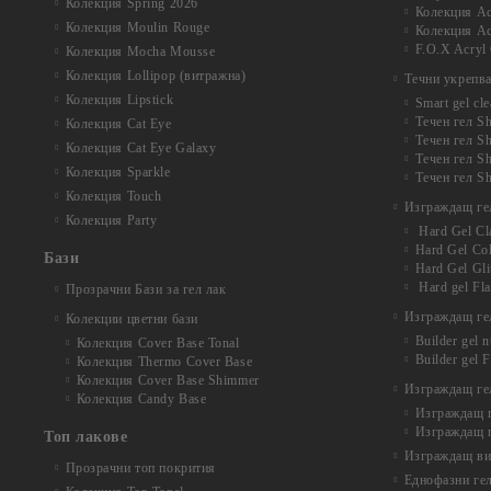
Колекция Spring 2026
Колекция Ac
Колекция Moulin Rouge
Колекция Acr
F.O.X Acryl 
Колекция Mocha Mousse
Колекция Lollipop (витражна)
Течни укрепв
Колекция Lipstick
Smart gel cle
Течен гел Sh
Колекция Cat Eye
Течен гел Sh
Колекция Cat Eye Galaxy
Течен гел S
Колекция Sparkle
Течен гел Sh
Колекция Touch
Изграждащ ге
Колекция Party
Hard Gel Cl
Hard Gel Co
Бази
Hard Gel Gli
Hard gel Fl
Прозрачни Бази за гел лак
Изграждащ гел
Колекции цветни бази
Builder gel 
Колекция Cover Base Tonal
Builder gel 
Колекция Thermo Cover Base
Колекция Cover Base Shimmer
Изграждащ гел
Колекция Candy Base
Изграждащ ге
Изграждащ г
Топ лакове
Изграждащ вит
Прозрачни топ покрития
Еднофазни ге