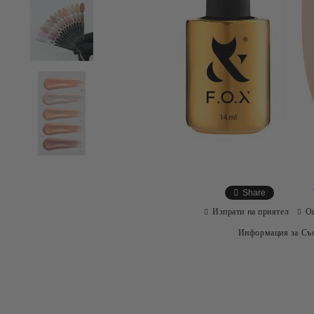
Share
Изпрати на приятел
О
Информация за Съо