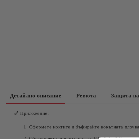
Детайлно описание
Ревюта
Защита на
💅 Приложение:
Оформете ноктите и бъфирайте нокътната плочка
Обезмаслете повърхността с
F.O.X Nail Prep
.