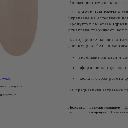
Иновативен течен акрил-гел
F.O.X Acryl Gel Bottle
е теч
укрепване на естествени но
Продуктът съчетава
здрави
осигурява стабилност, комф
Благодарение на своята
сам
равномерно, без напластява
укрепване на къси и ср
оформяне на идеална н
лесна и бърза работа д
Tweet
цени продукта
Не предизвиква загряване п
тветствие
Подходящ
Френски маникюр
С
за:
декорации
Ежедневи