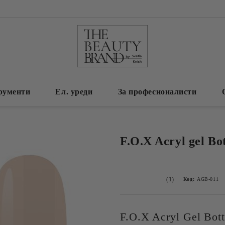
рументи
Ел. уреди
За професионалисти
F.O.X Acryl gel Bot
(1)
Код:
AGB-011
F.O.X Acryl Gel Bott