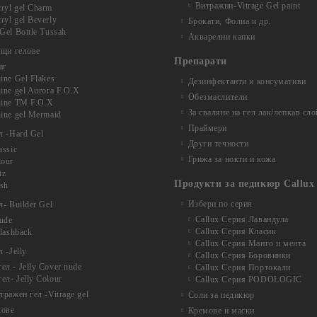
Витражни-Vitrage Gel paint
ryl gel Charm
yl gel Beverly
Брокати, Фолиа и др.
Gel Bottle Tussah
Акварелни капки
ащи гелове
Препарати
ar
ine Gel Flakes
Дезинфектанти и консумативи
ine gel Aurora F.O.X
Обезмаслители
hine TM F.O.X
За сваляне на гел лак/лепкав сло
ine gel Mermaid
Праймери
л -Hard Gel
Други течности
assic
Грижа за нокти и кожа
lour
tz
Продукти за педикюр Callux
ash
Избери по серия
- Builder Gel
Callux Серия Лавандула
nude
Callux Серия Класик
Flashback
Callux Серия Манго и мента
 -Jelly
Callux Серия Боровинки
л - Jelly Cover nude
Callux Серия Портокали
ел- Jelly Colour
Callux Серия PODOLOGIC
ражен гел -Vitrage gel
Соли за педикюр
лове
Кремове и маски