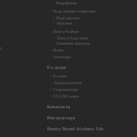
Накрайници
Подо дискове и абразиви
Подо-дискове
Абразиви
Пили и Бъфери
Пили и блок пили
Сменяеми абразиви
й
Четки
Аксесоари
Ел.уреди
Ел.пили
Прахоуловители
Стерилизатори
UV/LED лампи
Комплекти
Инструктори
Beauty Brand Academy Life