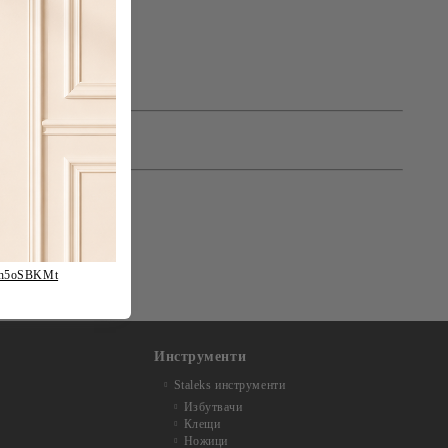
fh5oSBKMt
Инструменти
Staleks инструменти
Избутвачи
Клещи
Ножици