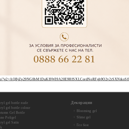
чинаещи
ивост – без компромис в удобството.
сионален резултат!
ber.com/?g2=AQBjZp29NG0bM1DuKI9WI9A20E9HfSXLCordNoRFqb9O2v2rSXNikoS
Декорации
yl gel bottle nude
yl gel bottle colour
Blooming gel
tumn Gel Bottle
Slime gel
no Poligel
yl gel Satin
Гел бои
lk