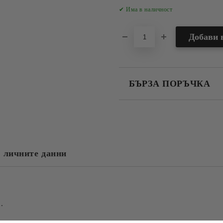
✔ Има в наличност
БЪРЗА ПОРЪЧКА
САМО ПОПЪЛНЕТЕ 2 ПОЛЕТА
Съгласен съм с
Политика
Ние ще се свържем с вас в рамки
 личните данни
.