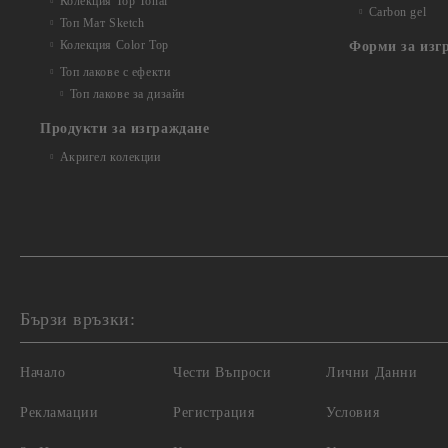
Колекция Top Tonal
Carbon gel
Топ Мат Sketch
Колекция Color Top
Форми за изг
Топ лакове с ефекти
Топ лакове за дизайн
Продукти за изграждане
Акригел колекции
Бързи връзки:
Начало
Чести Въпроси
Лични Данни
Рекламации
Регистрация
Условия