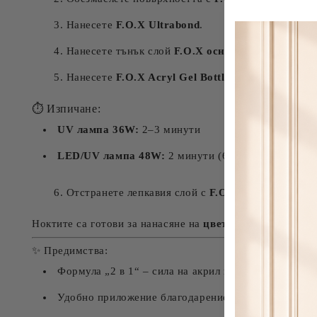
Нанесете
F.O.X Ultrabond
.
Нанесете тънък слой
F.O.X основа
.
Нанесете
F.O.X Acryl Gel Bottle
върху целия нок
⏱ Изпичане:
UV лампа 36W:
2–3 минути
LED/UV лампа 48W:
2 минути (60–120 секунди в 
Отстранете лепкавия слой с
F.O.X Cleanser
.
Ноктите са готови за нанасяне на
цветен гел лак
или
то
✨ Предимства:
Формула „2 в 1“ – сила на акрил и гъвкавост на гел
Удобно приложение благодарение на четката