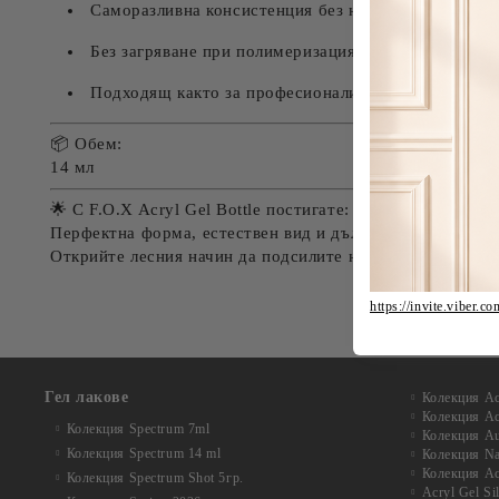
Саморазливна консистенция без напластяване
Без загряване при полимеризация
Подходящ както за професионалисти, така и за на
📦 Обем:
14 мл
🌟 С F.O.X Acryl Gel Bottle постигате:
Перфектна форма, естествен вид и дълготрайна издръжл
Открийте лесния начин да подсилите ноктите си с профе
https://invite.vi
Гел лакове
Колекция Acr
Колекция Acr
Колекция Spectrum 7ml
Колекция Au
Колекция Spectrum 14 ml
Колекция Na
Колекция Acr
Колекция Spectrum Shot 5гр.
Acryl Gel Si