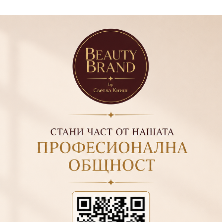
ът.
зависимост от количеството материал)
п лак
.