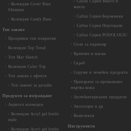
Callux Серия Манго и
Колекция Cover Base
мента
Shimmer
Callux Серия Боровинки
Колекция Candy Base
Callux Серия Портокали
Топ лакове
Callux Серия PODOLOGIC
Прозрачни топ покрития
Соли за педикюр
Колекция Top Tonal
Кремове и маски
Топ Мат Sketch
Скраб
Колекция Color Top
Серуми и лечебни продукти
Топ лакове с ефекти
Препарати за премахване
Топ лакове за дизайн
мъртва кожа
Продукти за изграждане
Антибактериални продукти
Акригел колекции
Аксесоари и др.
Колекция Acryl gel bottle
Комплекти
nude
Инструменти
Колекция Acryl gel bottle