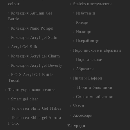
colour
Staleks инструменти
Колекция Autumn Gel
Избутвачи
Bottle
Клещи
Колекция Nano Poligel
Ножици
Колекция Acryl gel Satin
Накрайници
Acryl Gel Silk
Подо дискове и абразиви
Колекция Acryl gel Charm
Подо-дискове
Колекция Acryl gel Beverly
Абразиви
F.O.X Acryl Gel Bottle
Пили и Бъфери
Tussah
Пили и блок пили
Течни укрепващи гелове
Сменяеми абразиви
Smart gel clear
Четки
Течен гел Shine Gel Flakes
Аксесоари
Течен гел Shine gel Aurora
F.O.X
Ел.уреди