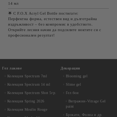
14 мл
🌟 С F.O.X Acryl Gel Bottle постигате:
Перфектна форма, естествен вид и дълготрайна
издръжливост – без компромис в удобството.
Открийте лесния начин да подсилите ноктите си с
професионален резултат!
Гел лакове
Декорации
Колекция Spectrum 7ml
Blooming gel
Колекция Spectrum 14 ml
Slime gel
Колекция Spectrum Shot 5гр.
Гел бои
Колекция Spring 2026
Витражни-Vitrage Gel
paint
Колекция Moulin Rouge
Брокати, Фолиа и др.