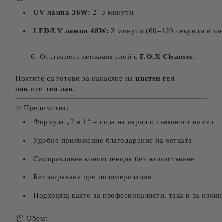
UV лампа 36W:
2–3 минути
LED/UV лампа 48W:
2 минути (60–120 секунди в за
Отстранете лепкавия слой с
F.O.X Cleanser
.
Ноктите са готови за нанасяне на
цветен гел
лак
или
топ лак
.
✨ Предимства:
Формула „2 в 1“ – сила на акрил и гъвкавост на гел
Удобно приложение благодарение на четката
Саморазливна консистенция без напластяване
Без загряване при полимеризация
Подходящ както за професионалисти, така и за начи
📦 Обем: