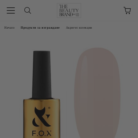
ик
Начало
Продукти за изграждане
Акригел колекции