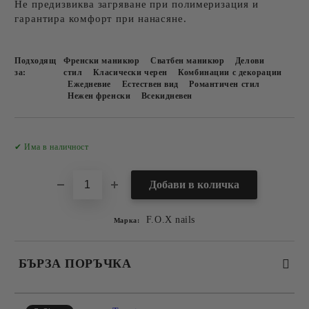
Не предизвиква загряване при полимеризация и
гарантира комфорт при нанасяне.
Подходящ
Френски маникюр
Сватбен маникюр
Делови
за:
стил
Класически черен
Комбинации с декорации
Ежедневие
Естествен вид
Романтичен стил
Нежен френски
Всекидневен
Добави в желани
✔ Има в наличност
F.O.X nails
Марка:
БЪРЗА ПОРЪЧКА
САМО ПОПЪЛНЕТЕ 2 ПОЛЕТА