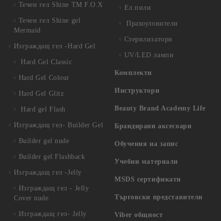
Течен гел Shine TM F.O.X
Ел.пили
Течен гел Shine gel
Прахоуловители
Mermaid
Стерилизатори
Изграждащ гел -Hard Gel
UV/LED лампи
Hard Gel Classic
Комплекти
Hard Gel Colour
Инструктори
Hard Gel Glitz
Beauty Brand Academy Life
Hard gel Flash
Изграждащ гел- Builder Gel
Брандирани аксесоари
Builder gel nude
Обучения на запис
Builder gel Flashback
Учебни материали
Изграждащ гел -Jelly
MSDS сертификати
Изграждащ гел - Jelly
Търговски представители
Cover nude
Изграждащ гел- Jelly
Viber общност