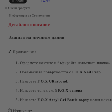
Tweet
Share
Оцени продукта
Информация за Съответствие
Съгласен съм с
Политиката за лични данни
Детайлно описание
Ние ще се свържем с вас в рамките на работния ден.
Защита на личните данни
💅 Приложение:
Оформете ноктите и бъфирайте нокътната плочка.
Обезмаслете повърхността с
F.O.X Nail Prep
.
Нанесете
F.O.X Ultrabond
.
Нанесете тънък слой
F.O.X основа
.
Нанесете
F.O.X Acryl Gel Bottle
върху целия нокът
⏱ Изпичане: