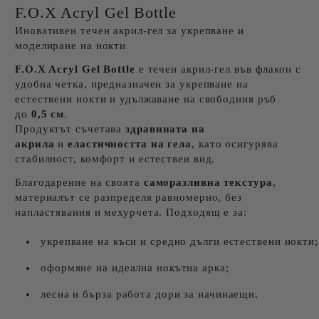
F.O.X Acryl Gel Bottle
Иновативен течен акрил-гел за укрепване и
моделиране на нокти
F.O.X Acryl Gel Bottle
е течен акрил-гел във флакон с
удобна четка, предназначен за укрепване на
естествени нокти и удължаване на свободния ръб
до
0,5 см
.
Продуктът съчетава
здравината на
акрила
и
еластичността на гела
, като осигурява
стабилност, комфорт и естествен вид.
Благодарение на своята
саморазливна текстура
,
материалът се разпределя равномерно, без
напластявания и мехурчета. Подходящ е за:
укрепване на къси и средно дълги естествени нокти;
оформяне на идеална нокътна арка;
лесна и бърза работа дори за начинаещи.