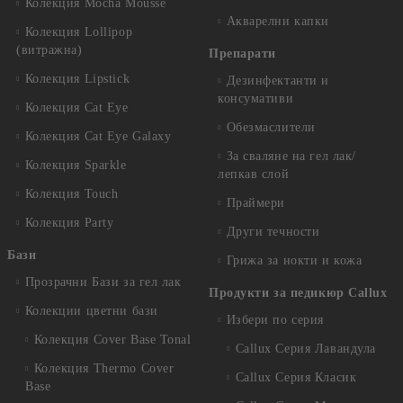
Колекция Mocha Mousse
Акварелни капки
Колекция Lollipop
(витражна)
Препарати
Колекция Lipstick
Дезинфектанти и
консумативи
Колекция Cat Eye
Обезмаслители
Колекция Cat Eye Galaxy
За сваляне на гел лак/
Колекция Sparkle
лепкав слой
Колекция Touch
Праймери
Колекция Party
Други течности
Бази
Грижа за нокти и кожа
Прозрачни Бази за гел лак
Продукти за педикюр Callux
Колекции цветни бази
Избери по серия
Колекция Cover Base Tonal
Callux Серия Лавандула
Колекция Thermo Cover
Callux Серия Класик
Base