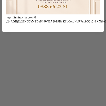
https://invite.viber.com/?
g2=AQBjZp29NG0bM1DuKI9WI9A20E9HfSXLCordNoRFqb9O2v2rSXNiko