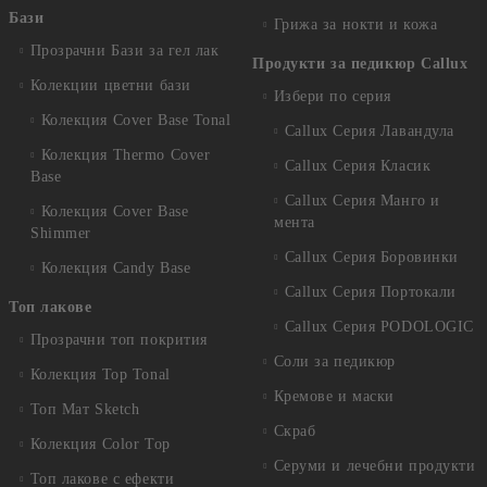
Бази
Грижа за нокти и кожа
Прозрачни Бази за гел лак
Продукти за педикюр Callux
Колекции цветни бази
Избери по серия
Колекция Cover Base Tonal
Callux Серия Лавандула
Колекция Thermo Cover
Callux Серия Класик
Base
Callux Серия Манго и
Колекция Cover Base
мента
Shimmer
Callux Серия Боровинки
Колекция Candy Base
Callux Серия Портокали
Топ лакове
Callux Серия PODOLOGIC
Прозрачни топ покрития
Соли за педикюр
Колекция Top Tonal
Кремове и маски
Топ Мат Sketch
Скраб
Колекция Color Top
Серуми и лечебни продукти
Топ лакове с ефекти