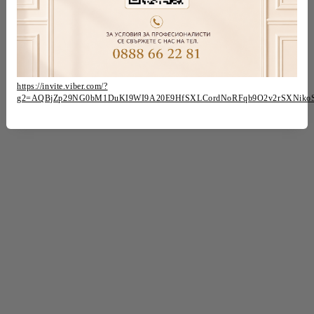
https://invite.viber.com/?
g2=AQBjZp29NG0bM1DuKI9WI9A20E9HfSXLCordNoRFqb9O2v2rSXNiko