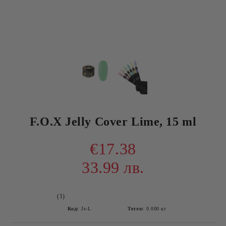
F.O.X Jelly Cover Lime, 15 ml
€17.38
33.99 лв.
(1)
Код:
Js-L
Тегло:
0.000
кг