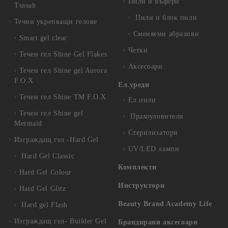
Пили и Бъфери
Tussah
Пили и блок пили
Течни укрепващи гелове
Сменяеми абразиви
Smart gel clear
Четки
Течен гел Shine Gel Flakes
Аксесоари
Течен гел Shine gel Aurora
F.O.X
Ел.уреди
Течен гел Shine TM F.O.X
Ел.пили
Течен гел Shine gel
Прахоуловители
Mermaid
Стерилизатори
Изграждащ гел -Hard Gel
UV/LED лампи
Hard Gel Classic
Комплекти
Hard Gel Colour
Инструктори
Hard Gel Glitz
Beauty Brand Academy Life
Hard gel Flash
Изграждащ гел- Builder Gel
Брандирани аксесоари