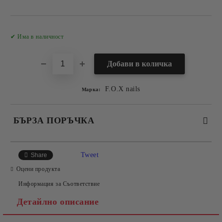
Добави в желани
✔ Има в наличност
F.O.X nails
Марка:
БЪРЗА ПОРЪЧКА
САМО ПОПЪЛНЕТЕ 2 ПОЛЕТА
Tweet
Share
Оцени продукта
Информация за Съответствие
Съгласен съм с
Политиката за лични данни
Детайлно описание
Ние ще се свържем с вас в рамките на работния ден.