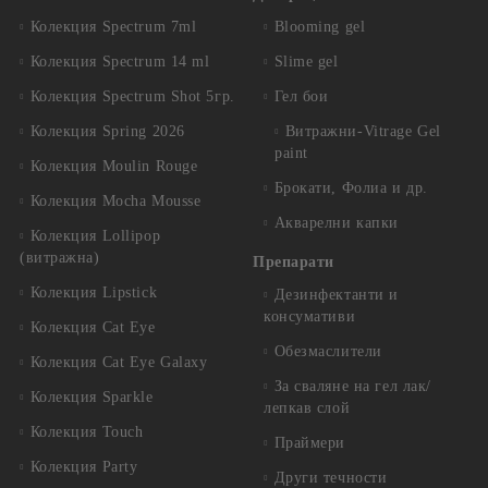
Колекция Spectrum 7ml
Blooming gel
Колекция Spectrum 14 ml
Slime gel
Колекция Spectrum Shot 5гр.
Гел бои
Колекция Spring 2026
Витражни-Vitrage Gel
paint
Колекция Moulin Rouge
Брокати, Фолиа и др.
Колекция Mocha Mousse
Акварелни капки
Колекция Lollipop
(витражна)
Препарати
Колекция Lipstick
Дезинфектанти и
консумативи
Колекция Cat Eye
Обезмаслители
Колекция Cat Eye Galaxy
За сваляне на гел лак/
Колекция Sparkle
лепкав слой
Колекция Touch
Праймери
Колекция Party
Други течности