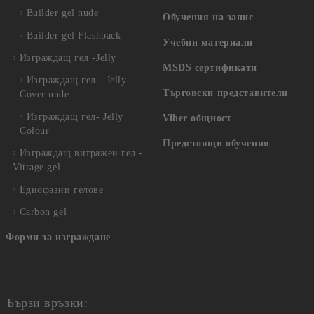
Builder gel nude
Обучения на запис
Builder gel Flashback
Учебни материали
Изграждащ гел -Jelly
MSDS сертификати
Изграждащ гел - Jelly
Търговски представители
Cover nude
Изграждащ гел- Jelly
Viber общност
Colour
Предстоящи обучения
Изграждащ витражен гел -
Vitrage gel
Еднофазни гелове
Carbon gel
Форми за изграждане
Бързи връзки: