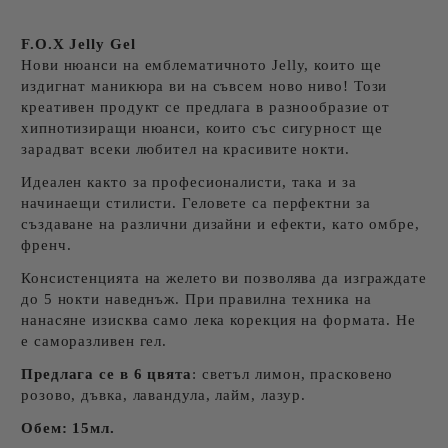
F.O.X Jelly Gel
Нови нюанси на емблематичното Jelly, които ще
издигнат маникюра ви на съвсем ново ниво! Този
креативен продукт се предлага в разнообразие от
хипнотизиращи нюанси, които със сигурност ще
зарадват всеки любител на красивите нокти.
Идеален както за професионалисти, така и за
начинаещи стилисти. Геловете са перфектни за
създаване на различни дизайни и ефекти, като омбре,
френч.
Консистенцията на желето ви позволява да изграждате
до 5 нокти наведнъж. При правилна техника на
нанасяне изисква само лека корекция на формата. Не
е саморазливен гел.
Предлага се в 6 цвята
: светъл лимон, прасковено
розово, дъвка, лавандула, лайм, лазур.
Обем: 15мл.