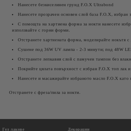
Нанесете безкиселинен грунд F.O.X Ultrabond
Нанесете прозрачен основен слой база F.O.X, избран з
С помощта на хартиена форма за нокти нанесете избра
използвайте с горни форми.
Отстранете хартиената форма, моделирайте нокътя с 
Сушене под 36W UV лампа - 2-3 минути; под 48W LED
Отстранете лепкавия слой с памучен тампон без влакна
Покрийте цялата повърхност с избран F.O.X топ лак и
Нанесете и масажирайте избраното масло F.O.X като
Отстранете с фреза/пила за нокти.
Гел лакове
Декорации