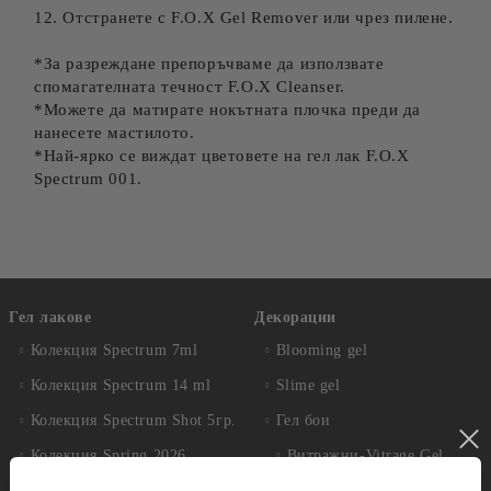
12. Отстранете с F.O.X Gel Remover или чрез пилене.
*За разреждане препоръчваме да използвате
спомагателната течност F.O.X Cleanser.
*Можете да матирате нокътната плочка преди да
нанесете мастилото.
*Най-ярко се виждат цветовете на гел лак F.O.X
Spectrum 001.
Гел лакове
Декорации
Колекция Spectrum 7ml
Blooming gel
Колекция Spectrum 14 ml
Slime gel
Колекция Spectrum Shot 5гр.
Гел бои
Колекция Spring 2026
Витражни-Vitrage Gel
paint
Колекция Moulin Rouge