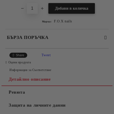
F.O.X nails
Марка:
БЪРЗА ПОРЪЧКА
САМО ПОПЪЛНЕТЕ 2 ПОЛЕТА
Tweet
Share
Оцени продукта
Информация за Съответствие
Съгласен съм с
Политиката за лични данни
Детайлно описание
Ние ще се свържем с вас в рамките на работния ден.
Ревюта
Защита на личните данни