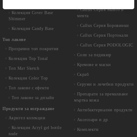
Base
Callux Серия Манго и
Колекция Cover Base
мента
Shimmer
Callux Серия Боровинки
Колекция Candy Base
Callux Серия Портокали
Топ лакове
Callux Серия PODOLOGIC
Прозрачни топ покрития
Соли за педикюр
Колекция Top Tonal
Кремове и маски
Топ Мат Sketch
Скраб
Колекция Color Top
Серуми и лечебни продукти
Топ лакове с ефекти
Препарати за премахване
Топ лакове за дизайн
мъртва кожа
Продукти за изграждане
Антибактериални продукти
Акригел колекции
Аксесоари и др.
Колекция Acryl gel bottle
Комплекти
nude