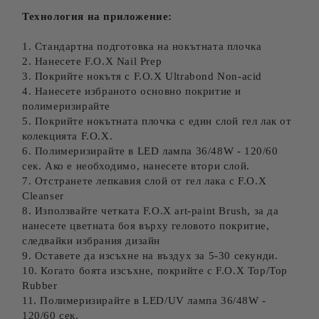
Технология на приложение:
1. Стандартна подготовка на нокътната плочка
2. Нанесете F.O.X Nail Prep
3. Покрийте нокътя с F.O.X Ultrabond Non-acid
4. Нанесете избраното основно покритие и
полимеризирайте
5. Покрийте нокътната плочка с един слой гел лак от
колекцията F.O.X.
6. Полимеризирайте в LED лампа 36/48W - 120/60
сек. Ако е необходимо, нанесете втори слой.
7. Отстранете лепкавия слой от гел лака с F.O.X
Cleanser
8. Използвайте четката F.O.X art-paint Brush, за да
нанесете цветната боя върху геловото покритие,
следвайки избрания дизайн
9. Оставете да изсъхне на въздух за 5-30 секунди.
10. Когато боята изсъхне, покрийте с F.O.X Top/Top
Rubber
11. Полимеризирайте в LED/UV лампа 36/48W -
120/60 сек.