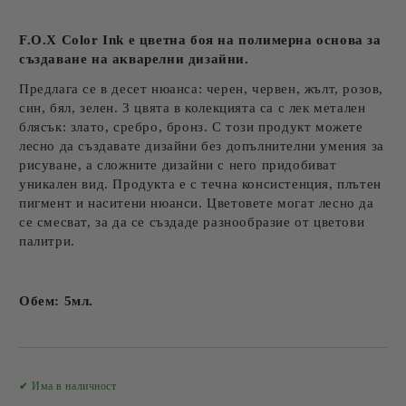
F.O.X Color Ink е цветна боя на полимерна основа за
създаване на акварелни дизайни.
Предлага се в десет нюанса: черен, червен, жълт, розов,
син, бял, зелен. 3 цвята в колекцията са с лек метален
блясък: злато, сребро, бронз. С този продукт можете
лесно да създавате дизайни без допълнителни умения за
рисуване, а сложните дизайни с него придобиват
уникален вид. Продукта е с течна консистенция, плътен
пигмент и наситени нюанси. Цветовете могат лесно да
се смесват, за да се създаде разнообразие от цветови
палитри.
Обем: 5мл.
Добави в желани
✔ Има в наличност