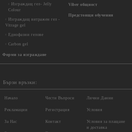
Изграждащ гел- Jelly
Viber общност
Colour
Предстоящи обучения
Изграждащ витражен гел -
Vitrage gel
Еднофазни гелове
Carbon gel
Форми за изграждане
Бързи връзки:
Начало
Чести Въпроси
Лични Данни
Рекламации
Регистрация
Условия
За Нас
Контакт
Условия за плащане
и доставка