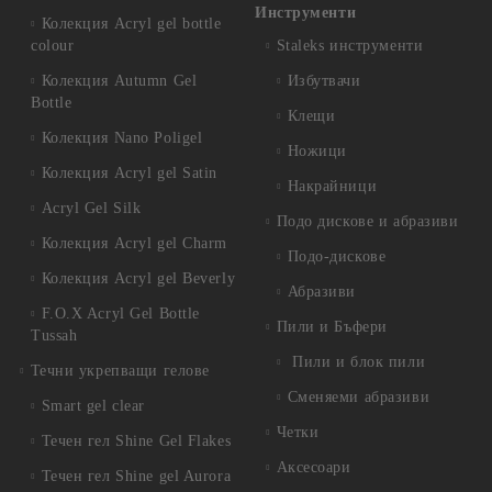
Инструменти
Колекция Acryl gel bottle
colour
Staleks инструменти
Колекция Autumn Gel
Избутвачи
Bottle
Клещи
Колекция Nano Poligel
Ножици
Колекция Acryl gel Satin
Накрайници
Acryl Gel Silk
Подо дискове и абразиви
Колекция Acryl gel Charm
Подо-дискове
Колекция Acryl gel Beverly
Абразиви
F.O.X Acryl Gel Bottle
Пили и Бъфери
Tussah
Пили и блок пили
Течни укрепващи гелове
Сменяеми абразиви
Smart gel clear
Четки
Течен гел Shine Gel Flakes
Аксесоари
Течен гел Shine gel Aurora