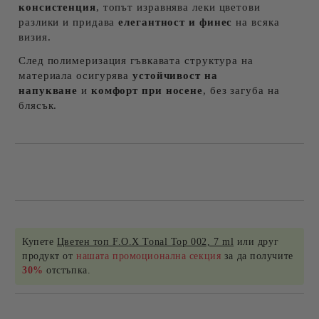
консистенция
, топът изравнява леки цветови
разлики и придава
елегантност и финес
на всяка
визия.
След полимеризация гъвкавата структура на
материала осигурява
устойчивост на
напукване
и
комфорт при носене
, без загуба на
блясък.
Купете
Цветен топ F.O.X Tonal Top 002, 7 ml
или друг
продукт от
нашата промоционална секция
за да получите
30%
отстъпка.
Добави в желани