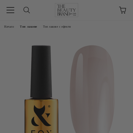
ик
Начало
Топ лакове
Топ лакове с ефекти