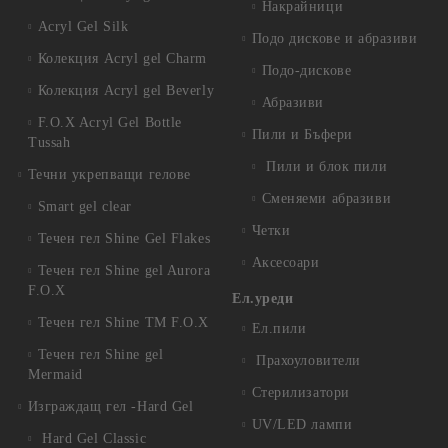
Накрайници
Acryl Gel Silk
Подо дискове и абразиви
Колекция Acryl gel Charm
Подо-дискове
Колекция Acryl gel Beverly
Абразиви
F.O.X Acryl Gel Bottle
Пили и Бъфери
Tussah
Пили и блок пили
Течни укрепващи гелове
Сменяеми абразиви
Smart gel clear
Четки
Течен гел Shine Gel Flakes
Аксесоари
Течен гел Shine gel Aurora
F.O.X
Ел.уреди
Течен гел Shine TM F.O.X
Ел.пили
Течен гел Shine gel
Прахоуловители
Mermaid
Стерилизатори
Изграждащ гел -Hard Gel
UV/LED лампи
Hard Gel Classic