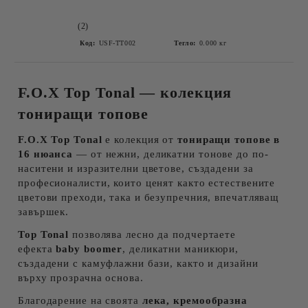
(2)
Код:
USF-TT002
Тегло:
0.000
кг
F.O.X Top Tonal — колекция
тониращи топове
F.O.X Top Tonal
е колекция от
тониращи топове в
16 нюанса
— от нежни, деликатни тонове до по-
наситени и изразителни цветове, създадени за
професионалисти, които ценят както естествените
цветови преходи, така и безупречния, впечатляващ
завършек.
Top Tonal
позволява лесно да подчертаете
ефекта
baby boomer
, деликатни маникюри,
създадени с камуфлажни бази, както и дизайни
върху прозрачна основа.
Благодарение на своята
лека, кремообразна