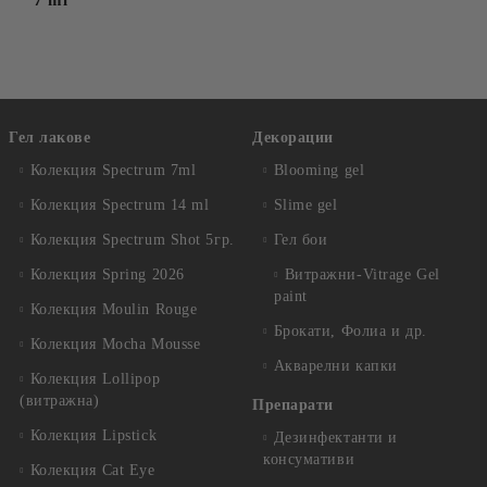
7 ml
Гел лакове
Декорации
Колекция Spectrum 7ml
Blooming gel
Колекция Spectrum 14 ml
Slime gel
Колекция Spectrum Shot 5гр.
Гел бои
Колекция Spring 2026
Витражни-Vitrage Gel
paint
Колекция Moulin Rouge
Брокати, Фолиа и др.
Колекция Mocha Mousse
Акварелни капки
Колекция Lollipop
(витражна)
Препарати
Колекция Lipstick
Дезинфектанти и
консумативи
Колекция Cat Eye