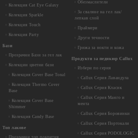
Обезмаслители
Колекция Cat Eye Galaxy
За сваляне на гел лак/
Колекция Sparkle
лепкав слой
Колекция Touch
Праймери
Колекция Party
Други течности
Бази
Грижа за нокти и кожа
Прозрачни Бази за гел лак
Продукти за педикюр Callux
Колекции цветни бази
Избери по серия
Колекция Cover Base Tonal
Callux Серия Лавандула
Колекция Thermo Cover
Callux Серия Класик
Base
Callux Серия Манго и
Колекция Cover Base
мента
Shimmer
Callux Серия Боровинки
Колекция Candy Base
Callux Серия Портокали
Топ лакове
Callux Серия PODOLOGIC
Прозрачни топ покрития