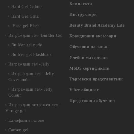
Комплекти
Hard Gel Colour
Инструктори
Hard Gel Glitz
Beauty Brand Academy Life
Hard gel Flash
Изграждащ гел- Builder Gel
Брандирани аксесоари
Builder gel nude
Обучения на запис
Builder gel Flashback
Учебни материали
Изграждащ гел -Jelly
MSDS сертификати
Изграждащ гел - Jelly
Търговски представители
Cover nude
Изграждащ гел- Jelly
Viber общност
Colour
Предстоящи обучения
Изграждащ витражен гел -
Vitrage gel
Еднофазни гелове
Carbon gel