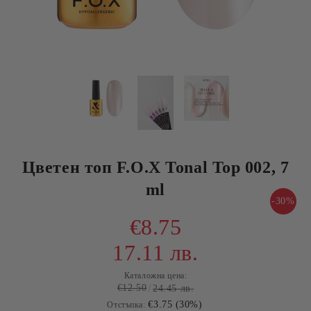
Цветен топ F.O.X Tonal Top 002, 7
ml
-30%
€8.75
17.11 лв.
Каталожна цена:
€12.50
24.45 лв.
€3.75 (30%)
Отстъпка: