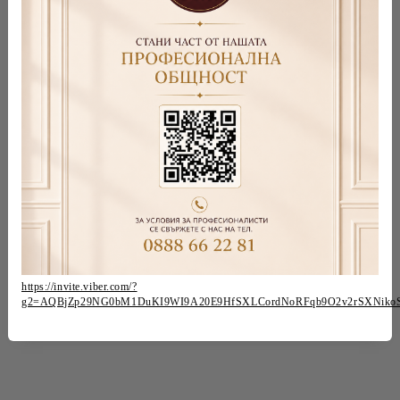
https://invite.viber.com/?
g2=AQBjZp29NG0bM1DuKI9WI9A20E9HfSXLCordNoRFqb9O2v2rSXNiko