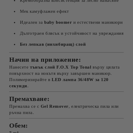
Кремообразна консистенция за лесно нанасяне
Мек камуфлажен ефект
Идеален за
baby boomer
и естествени маникюри
Дълготраен блясък и устойчивост на увреждания
Без лепкав (инхибиращ) слой
Начин на приложение:
Нанесете
тънък слой F.O.X Top Tonal
върху цялата
повърхност на нокътя върху завършен маникюр.
Полимеризирайте в
LED лампа 36/48W за 120
секунди
.
Премахване:
Премахва се с
Gel Remover
, електрическа пила или
ръчна пила.
Обем: