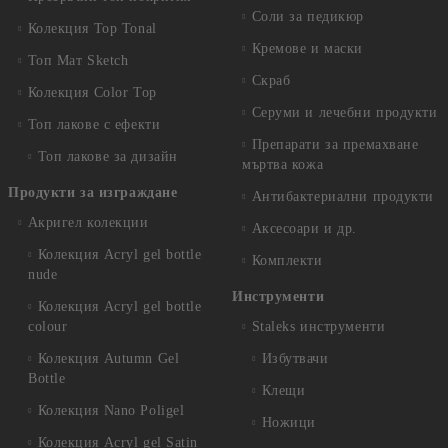
Соли за педикюр
Колекция Top Tonal
Кремове и маски
Топ Мат Sketch
Скраб
Колекция Color Top
Серуми и лечебни продукти
Топ лакове с ефекти
Препарати за премахване
Топ лакове за дизайн
мъртва кожа
Продукти за изграждане
Антибактериални продукти
Акригел колекции
Аксесоари и др.
Колекция Acryl gel bottle
Комплекти
nude
Инструменти
Колекция Acryl gel bottle
colour
Staleks инструменти
Колекция Autumn Gel
Избутвачи
Bottle
Клещи
Колекция Nano Poligel
Ножици
Колекция Acryl gel Satin