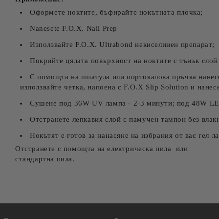
Оформете ноктите, бъфирайте нокътната плочка;
Nanesete F.O.X. Nail Prep
Използвайте F.O.X. Ultrabond некиселинен препарат;
Покрийте цялата повърхност на ноктите с тънък слой к
С помощта на шпатула или портокалова пръчка нанесе
използвайте четка, напоена с F.O.X Slip Solution и нанес
Сушене под 36W UV лампа - 2-3 минути; под 48W LED
Отстранете лепкавия слой с памучен тампон без влакн
Нокътят е готов за нанасяне на избрания от вас гел ла
Отстранете с помощта на електрическа пила или
стандартна пила.