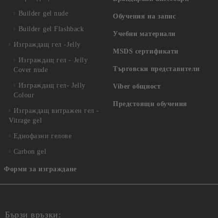
Builder gel nude
Обучения на запис
Builder gel Flashback
Учебни материали
Изграждащ гел -Jelly
MSDS сертификати
Изграждащ гел - Jelly
Търговски представители
Cover nude
Изграждащ гел- Jelly
Viber общност
Colour
Предстоящи обучения
Изграждащ витражен гел -
Vitrage gel
Еднофазни гелове
Carbon gel
Форми за изграждане
Бързи връзки: