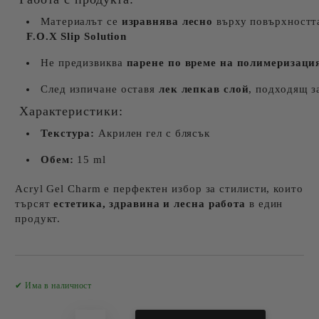
Материалът се
изравнява лесно
върху повърхностт
F.O.X Slip Solution
Не предизвиква
парене по време на полимеризаци
След изпичане оставя
лек лепкав слой
, подходящ з
Характеристики:
Текстура:
Акрилен гел с блясък
Обем:
15 ml
Acryl Gel Charm е перфектен избор за стилисти, които
търсят
естетика, здравина и лесна работа
в един
продукт.
Добави в желани
✔ Има в наличност