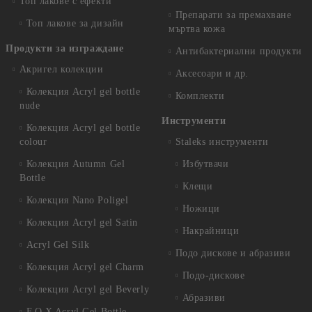
Топ лакове с ефекти
Препарати за премахване
Топ лакове за дизайн
мъртва кожа
Продукти за изграждане
Антибактериални продукти
Акригел колекции
Аксесоари и др.
Колекция Acryl gel bottle
Комплекти
nude
Инструменти
Колекция Acryl gel bottle
colour
Staleks инструменти
Колекция Autumn Gel
Избутвачи
Bottle
Клещи
Колекция Nano Poligel
Ножици
Колекция Acryl gel Satin
Накрайници
Acryl Gel Silk
Подо дискове и абразиви
Колекция Acryl gel Charm
Подо-дискове
Колекция Acryl gel Beverly
Абразиви
F.O.X Acryl Gel Bottle