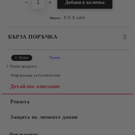
F.O.X nails
Марка:
БЪРЗА ПОРЪЧКА
САМО ПОПЪЛНЕТЕ 2 ПОЛЕТА
Tweet
Share
Оцени продукта
Информация за Съответствие
Съгласен съм с
Политиката за лични данни
Детайлно описание
Ние ще се свържем с вас в рамките на работния ден.
Ревюта
Защита на личните данни
Приложение: