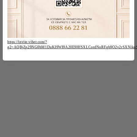
https://invite.viber.com/?
g2=AQBjZp29NG0bM1DuKI9WI9A20E9HfSXLCordNoRFqb9O2v2rSXNiko