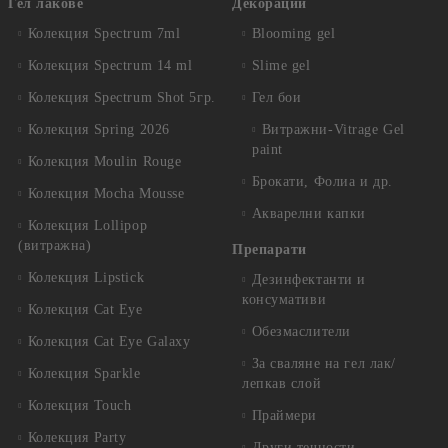
Гел лакове
Декорации
Колекция Spectrum 7ml
Blooming gel
Колекция Spectrum 14 ml
Slime gel
Колекция Spectrum Shot 5гр.
Гел бои
Колекция Spring 2026
Витражни-Vitrage Gel
paint
Колекция Moulin Rouge
Брокати, Фолиа и др.
Колекция Mocha Mousse
Акварелни капки
Колекция Lollipop
(витражна)
Препарати
Колекция Lipstick
Дезинфектанти и
консумативи
Колекция Cat Eye
Обезмаслители
Колекция Cat Eye Galaxy
За сваляне на гел лак/
Колекция Sparkle
лепкав слой
Колекция Touch
Праймери
Колекция Party
Други течности