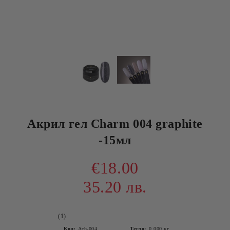
Акрил гел Charm 004 graphite
-15мл
€18.00
35.20 лв.
(1)
Код:
Ach-004
Тегло:
0.000
кг