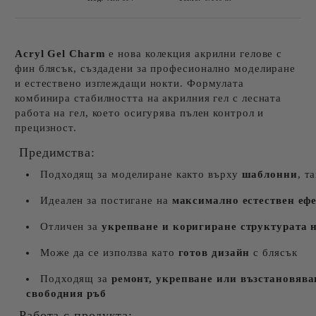
Acryl Gel Charm
е нова колекция акрилни гелове с
фин блясък, създадени за професионално моделиране
и естествено изглеждащи нокти. Формулата
комбинира стабилността на акрилния гел с лесната
работа на гел, което осигурява пълен контрол и
прецизност.
Предимства:
Подходящ за моделиране както върху
шаблонни
, т
Идеален за постигане на
максимално естествен еф
Отличен за
укрепване и коригиране структурата н
Може да се използва като
готов дизайн
с блясък
Подходящ за
ремонт, укрепване или възстановява
свободния ръб
Работа с продукта: