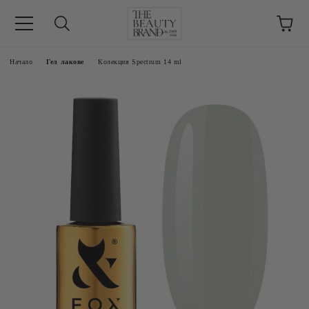
ик
Начало
Гел лакове
Колекция Spectrum 14 ml