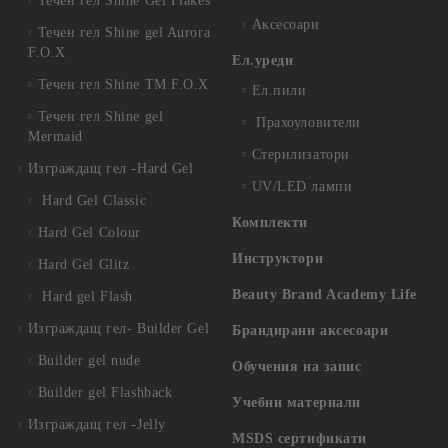
Течен гел Shine Gel Flakes
Аксесоари
Течен гел Shine gel Aurora
F.O.X
Ел.уреди
Течен гел Shine TM F.O.X
Ел.пили
Течен гел Shine gel
Прахоуловители
Mermaid
Стерилизатори
Изграждащ гел -Hard Gel
UV/LED лампи
Hard Gel Classic
Комплекти
Hard Gel Colour
Инструктори
Hard Gel Glitz
Beauty Brand Academy Life
Hard gel Flash
Изграждащ гел- Builder Gel
Брандирани аксесоари
Builder gel nude
Обучения на запис
Builder gel Flashback
Учебни материали
Изграждащ гел -Jelly
MSDS сертификати