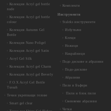
Колекция Acryl gel bottle
Комплекти
nude
Инструменти
Колекция Acryl gel bottle
colour
Staleks инструменти
Колекция Autumn Gel
Избутвачи
Bottle
Клещи
Колекция Nano Poligel
Ножици
Колекция Acryl gel Satin
Накрайници
Acryl Gel Silk
Подо дискове и абразиви
Колекция Acryl gel Charm
Подо-дискове
Колекция Acryl gel Beverly
Абразиви
F.O.X Acryl Gel Bottle
Пили и Бъфери
Tussah
Пили и блок пили
Течни укрепващи гелове
Сменяеми абразиви
Smart gel clear
Четки