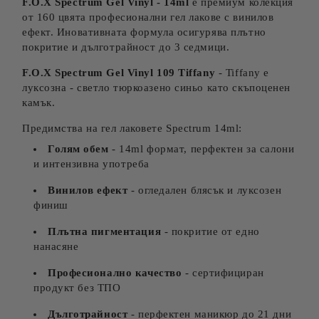
F.O.X Spectrum Gel Vinyl - 14ml
е премиум колекция
от 160 цвята професионални гел лакове с винилов
ефект. Иновативната формула осигурява плътно
покритие и дълготрайност до 3 седмици.
F.O.X Spectrum Gel Vinyl 109 Tiffany
- Tiffany е
луксозна - светло тюркоазено синьо като скъпоценен
камък.
Предимства на гел лаковете Spectrum 14ml:
Голям обем
- 14ml формат, перфектен за салони
и интензивна употреба
Винилов ефект
- огледален блясък и луксозен
финиш
Плътна пигментация
- покритие от едно
нанасяне
Професионално качество
- сертифициран
продукт без ТПО
Дълготрайност
- перфектен маникюр до 21 дни