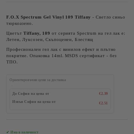
F.O.X Spectrum Gel Vinyl 109 Tiffany
- Светло синьо
тюркоазено.
Цветът
Tiffany, 109
от серията Spectrum на гел лак е:
Летен, Луксозен, Скъпоценен, Блестящ
Професионален гел лак с винилов ефект и плътно
покритие. Опаковка 14ml. MSDS сертификат - без
ТПО.
Ориентировъчни цени за доставка
До София на цена от
€2.39
Извън София на цена от
€2.51
Добави в желани
✔ Има в наличност