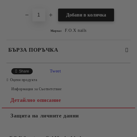
F.O.X nails
Марка:
БЪРЗА ПОРЪЧКА
САМО ПОПЪЛНЕТЕ 2 ПОЛЕТА
Tweet
Share
Оцени продукта
Информация за Съответствие
Съгласен съм с
Политиката за лични данни
Детайлно описание
Ние ще се свържем с вас в рамките на работния ден.
Защита на личните данни