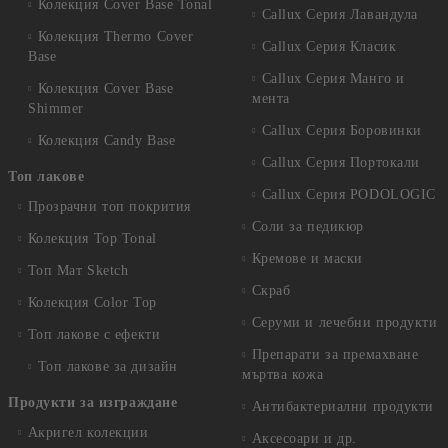
Колекция Cover Base Tonal
Callux Серия Лавандула
Колекция Thermo Cover
Callux Серия Класик
Base
Callux Серия Манго и
Колекция Cover Base
мента
Shimmer
Callux Серия Боровинки
Колекция Candy Base
Callux Серия Портокали
Топ лакове
Callux Серия PODOLOGIC
Прозрачни топ покрития
Соли за педикюр
Колекция Top Tonal
Кремове и маски
Топ Мат Sketch
Скраб
Колекция Color Top
Серуми и лечебни продукти
Топ лакове с ефекти
Препарати за премахване
Топ лакове за дизайн
мъртва кожа
Продукти за изграждане
Антибактериални продукти
Акригел колекции
Аксесоари и др.