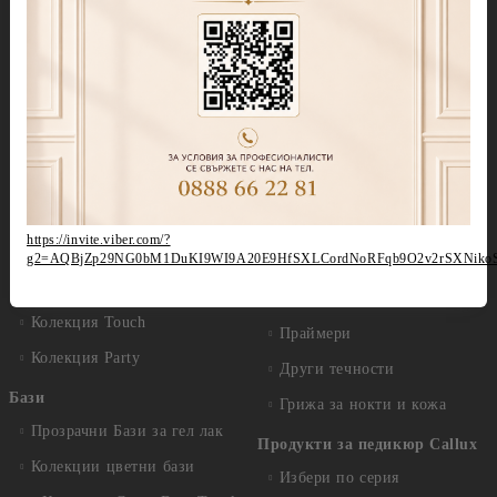
Колекция Spring 2026
Витражни-Vitrage Gel
paint
Колекция Moulin Rouge
Брокати, Фолиа и др.
Колекция Mocha Mousse
Акварелни капки
Колекция Lollipop
(витражна)
Препарати
Колекция Lipstick
Дезинфектанти и
консумативи
Колекция Cat Eye
https://invite.viber.com/?
Обезмаслители
Колекция Cat Eye Galaxy
g2=AQBjZp29NG0bM1DuKI9WI9A20E9HfSXLCordNoRFqb9O2v2rSXNiko
За сваляне на гел лак/
Колекция Sparkle
лепкав слой
Колекция Touch
Праймери
Колекция Party
Други течности
Бази
Грижа за нокти и кожа
Прозрачни Бази за гел лак
Продукти за педикюр Callux
Колекции цветни бази
Избери по серия