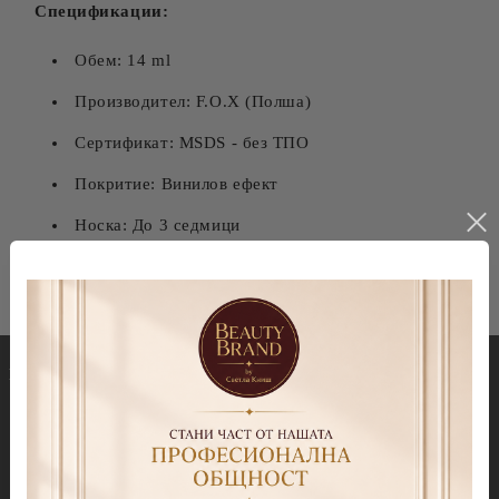
Спецификации:
Обем: 14 ml
Производител: F.O.X (Полша)
Сертификат: MSDS - без ТПО
Покритие: Винилов ефект
Носка: До 3 седмици
Гел лакове
Декорации
Колекция Spectrum 7ml
Blooming gel
Колекция Spectrum 14 ml
Slime gel
Колекция Spectrum Shot 5гр.
Гел бои