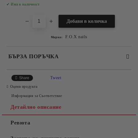
Добави в желани
✔ Има в наличност
F.O.X nails
Марка:
БЪРЗА ПОРЪЧКА
САМО ПОПЪЛНЕТЕ 2 ПОЛЕТА
Tweet
Share
Оцени продукта
Информация за Съответствие
Съгласен съм с
Политиката за лични данни
Детайлно описание
Ние ще се свържем с вас в рамките на работния ден.
Ревюта