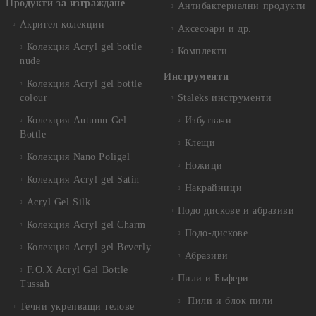
Продукти за изграждане
Антибактериални продукти
Акригел колекции
Аксесоари и др.
Колекция Acryl gel bottle
Комплекти
nude
Инструменти
Колекция Acryl gel bottle
colour
Staleks инструменти
Колекция Autumn Gel
Избутвачи
Bottle
Клещи
Колекция Nano Poligel
Ножици
Колекция Acryl gel Satin
Накрайници
Acryl Gel Silk
Подо дискове и абразиви
Колекция Acryl gel Charm
Подо-дискове
Колекция Acryl gel Beverly
Абразиви
F.O.X Acryl Gel Bottle
Пили и Бъфери
Tussah
Пили и блок пили
Течни укрепващи гелове