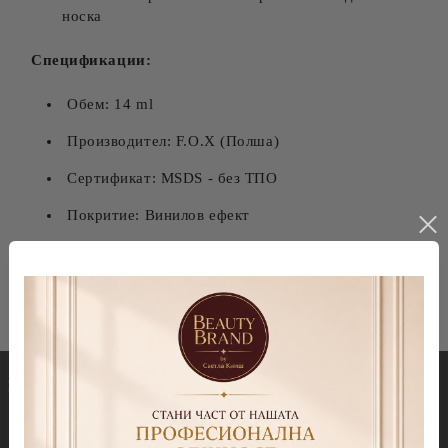
носка
Спецификации:
Обем: 14 ml
Производител: F.O.X (Полша)
Сертификат: MSDS - без ТПО
Покритие: Винилов ефект
Носка: До 3 седмици
Гел лакове
Декорации
Колекция Spectrum 7ml
Blooming gel