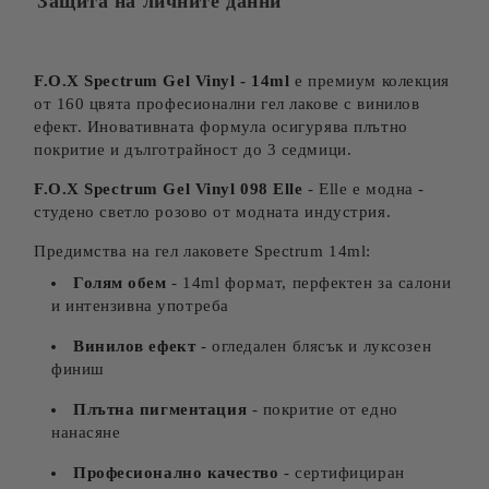
Защита на личните данни
F.O.X Spectrum Gel Vinyl - 14ml
е премиум колекция
от 160 цвята професионални гел лакове с винилов
ефект. Иновативната формула осигурява плътно
покритие и дълготрайност до 3 седмици.
F.O.X Spectrum Gel Vinyl 098 Elle
- Elle е модна -
студено светло розово от модната индустрия.
Предимства на гел лаковете Spectrum 14ml:
Голям обем
- 14ml формат, перфектен за салони
и интензивна употреба
Винилов ефект
- огледален блясък и луксозен
финиш
Плътна пигментация
- покритие от едно
нанасяне
Професионално качество
- сертифициран