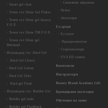
Сменяеми абразиви
Smart gel clear
Четки
Течен гел Shine Gel Flakes
Аксесоари
Течен гел Shine gel Aurora
F.O.X
Ел.уреди
Течен гел Shine TM F.O.X
Ел.пили
Течен гел Shine gel
Прахоуловители
Mermaid
Стерилизатори
Изграждащ гел -Hard Gel
UV/LED лампи
Hard Gel Classic
Комплекти
Hard Gel Colour
Инструктори
Hard Gel Glitz
Beauty Brand Academy Life
Hard gel Flash
Изграждащ гел- Builder Gel
Брандирани аксесоари
Builder gel nude
Обучения на запис
Builder gel Flashback