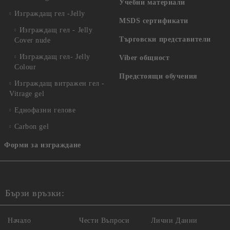
Учебни материали
Изграждащ гел -Jelly
MSDS сертификати
Изграждащ гел - Jelly
Търговски представители
Cover nude
Изграждащ гел- Jelly
Viber общност
Colour
Предстоящи обучения
Изграждащ витражен гел -
Vitrage gel
Еднофазни гелове
Carbon gel
Форми за изграждане
Бързи връзки:
Начало
Чести Въпроси
Лични Данни