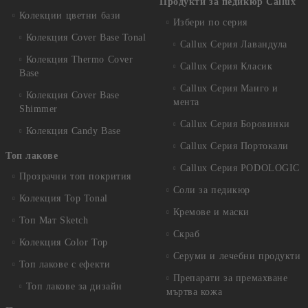
Продукти за педикюр Callux
Колекции цветни бази
Избери по серия
Колекция Cover Base Tonal
Callux Серия Лавандула
Колекция Thermo Cover
Callux Серия Класик
Base
Callux Серия Манго и
Колекция Cover Base
мента
Shimmer
Callux Серия Боровинки
Колекция Candy Base
Callux Серия Портокали
Топ лакове
Callux Серия PODOLOGIC
Прозрачни топ покрития
Соли за педикюр
Колекция Top Tonal
Кремове и маски
Топ Мат Sketch
Скраб
Колекция Color Top
Серуми и лечебни продукти
Топ лакове с ефекти
Препарати за премахване
Топ лакове за дизайн
мъртва кожа