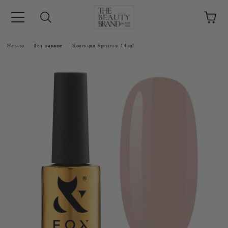
ик
Начало
Гел лакове
Колекция Spectrum 14 ml