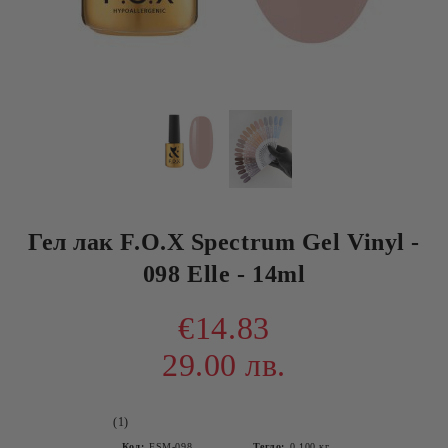
Гел лак F.O.X Spectrum Gel Vinyl -
098 Elle - 14ml
€14.83
29.00 лв.
(1)
Код:
FSM-098
Тегло:
0.100
кг