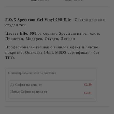
F.O.X Spectrum Gel Vinyl 098 Elle
- Светло розово с
студен тон.
Цветът
Elle, 098
от серията Spectrum на гел лак е:
Пролетен, Модерен, Студен, Изящен
Професионален гел лак с винилов ефект и плътно
покритие. Опаковка 14ml. MSDS сертификат - без
ТПО.
Ориентировъчни цени за доставка
До София на цена от
€2.39
Извън София на цена от
€2.51