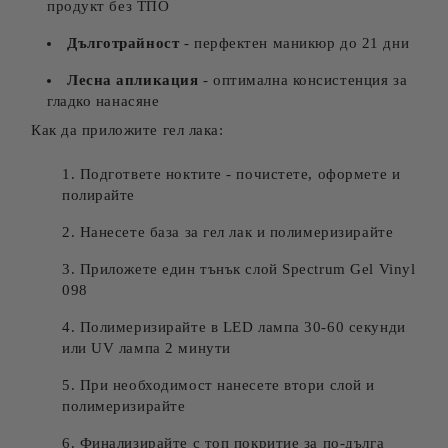
продукт без ТПО
Дълготрайност
- перфектен маникюр до 21 дни
Лесна апликация
- оптимална консистенция за
гладко нанасяне
Как да приложите гел лака:
Подгответе ноктите - почистете, оформете и
полирайте
Нанесете база за гел лак и полимеризирайте
Приложете един тънък слой Spectrum Gel Vinyl
098
Полимеризирайте в LED лампа 30-60 секунди
или UV лампа 2 минути
При необходимост нанесете втори слой и
полимеризирайте
Финализирайте с топ покритие за по-дълга