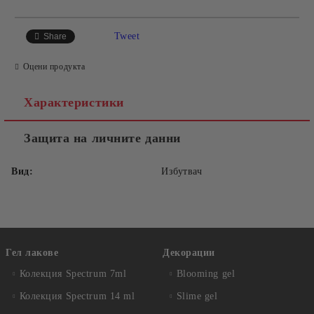
САМО ПОПЪЛНЕТЕ 2 ПОЛЕТА
Tweet
Share
Оцени продукта
Съгласен съм с
Политиката за лични данни
Характеристики
Ние ще се свържем с вас в рамките на работния ден.
Защита на личните данни
Вид:
Избутвач
Гел лакове
Декорации
Колекция Spectrum 7ml
Blooming gel
Колекция Spectrum 14 ml
Slime gel