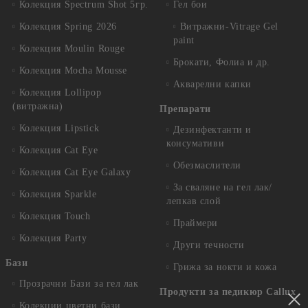
Колекция Spectrum Shot 5гр.
Гел бои
Колекция Spring 2026
Витражни-Vitrage Gel
paint
Колекция Moulin Rouge
Брокати, Фолиа и др.
Колекция Mocha Mousse
Акварелни капки
Колекция Lollipop
(витражна)
Препарати
Колекция Lipstick
Дезинфектанти и
консумативи
Колекция Cat Eye
Обезмаслители
Колекция Cat Eye Galaxy
За сваляне на гел лак/
Колекция Sparkle
лепкав слой
Колекция Touch
Праймери
Колекция Party
Други течности
Бази
Грижа за нокти и кожа
Прозрачни Бази за гел лак
Продукти за педикюр Callux
Колекции цветни бази