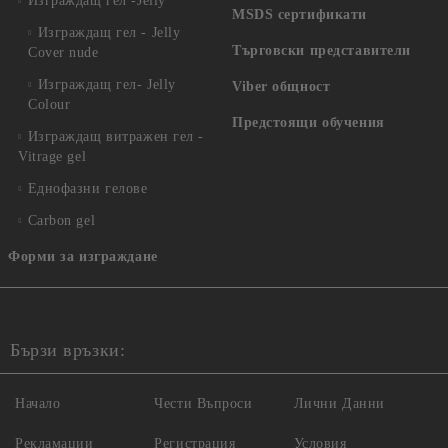
Изграждащ гел -Jelly
MSDS сертификати
Изграждащ гел - Jelly
Търговски представители
Cover nude
Изграждащ гел- Jelly
Viber общност
Colour
Предстоящи обучения
Изграждащ витражен гел -
Vitrage gel
Еднофазни гелове
Carbon gel
Форми за изграждане
Бързи връзки:
Начало
Чести Въпроси
Лични Данни
Рекламации
Регистрация
Условия