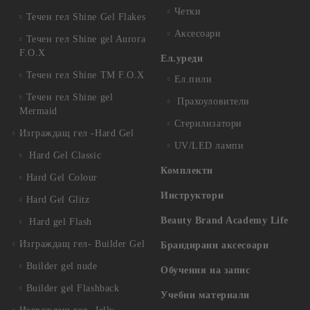
Четки
Течен гел Shine Gel Flakes
Аксесоари
Течен гел Shine gel Aurora
F.O.X
Ел.уреди
Течен гел Shine TM F.O.X
Ел.пили
Течен гел Shine gel
Прахоуловители
Mermaid
Стерилизатори
Изграждащ гел -Hard Gel
UV/LED лампи
Hard Gel Classic
Комплекти
Hard Gel Colour
Инструктори
Hard Gel Glitz
Beauty Brand Academy Life
Hard gel Flash
Изграждащ гел- Builder Gel
Брандирани аксесоари
Builder gel nude
Обучения на запис
Builder gel Flashback
Учебни материали