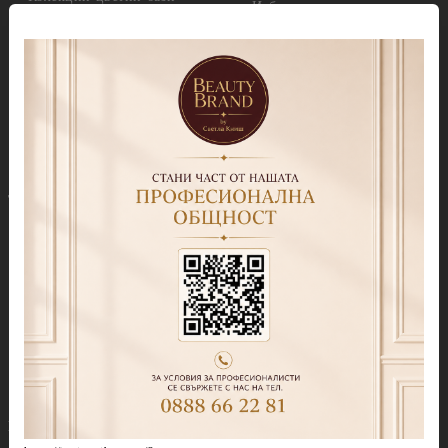
Избери по серия
Колекция Cover Base Tonal
Callux Серия Лавандула
Колекция Thermo Cover
Callux Серия Класик
Base
Callux Серия Манго и
Колекция Cover Base
мента
Shimmer
Callux Серия Боровинки
Колекция Candy Base
Callux Серия Портокали
Топ лакове
Callux Серия PODOLOGIC
Прозрачни топ покрития
Соли за педикюр
Колекция Top Tonal
Кремове и маски
Топ Мат Sketch
Скраб
Колекция Color Top
Серуми и лечебни продукти
Топ лакове с ефекти
Препарати за премахване
Топ лакове за дизайн
мъртва кожа
Продукти за изграждане
Антибактериални продукти