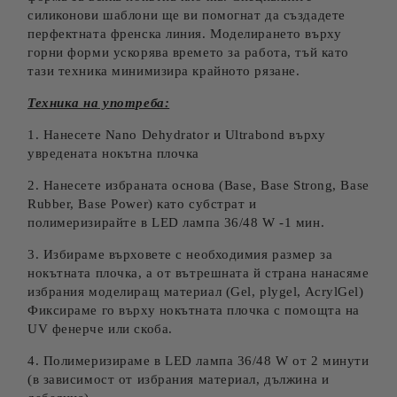
силиконови шаблони ще ви помогнат да създадете
перфектната френска линия. Моделирането върху
горни форми ускорява времето за работа, тъй като
тази техника минимизира крайното рязане.
Техника на употреба:
1. Нанесете Nano Dehydrator и Ultrabond върху
увредената нокътна плочка
2. Нанесете избраната основа (Base, Base Strong, Base
Rubber, Base Power) като субстрат и
полимеризирайте в LED лампа 36/48 W -1 мин.
3. Избираме върховете с необходимия размер за
нокътната плочка, а от вътрешната й страна нанасяме
избрания моделиращ материал (Gel, plygel, AcrylGel)
Фиксираме го върху нокътната плочка с помощта на
UV фенерче или скоба.
4. Полимеризираме в LED лампа 36/48 W от 2 минути
(в зависимост от избрания материал, дължина и