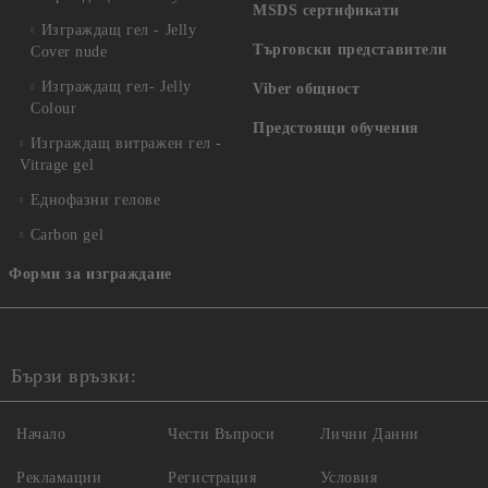
MSDS сертификати
Изграждащ гел - Jelly
Търговски представители
Cover nude
Изграждащ гел- Jelly
Viber общност
Colour
Предстоящи обучения
Изграждащ витражен гел -
Vitrage gel
Еднофазни гелове
Carbon gel
Форми за изграждане
Бързи връзки:
Начало
Чести Въпроси
Лични Данни
Рекламации
Регистрация
Условия