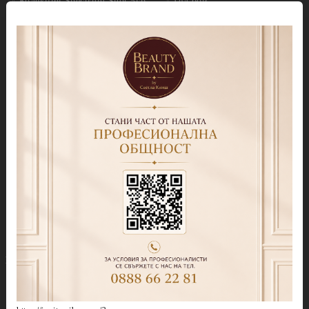
Колекция Spectrum Shot 5гр.
Гел бои
Колекция Spring 2026
Витражни-Vitrage Gel
paint
Колекция Moulin Rouge
Брокати, Фолиа и др.
Колекция Mocha Mousse
Акварелни капки
Колекция Lollipop
(витражна)
Препарати
Колекция Lipstick
Дезинфектанти и
консумативи
Колекция Cat Eye
Обезмаслители
Колекция Cat Eye Galaxy
За сваляне на гел лак/
Колекция Sparkle
лепкав слой
Колекция Touch
Праймери
Колекция Party
Други течности
Бази
Грижа за нокти и кожа
Прозрачни Бази за гел лак
Продукти за педикюр Callux
Колекции цветни бази