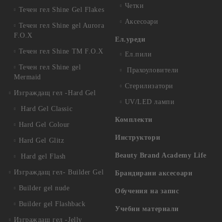
Четки
Течен гел Shine Gel Flakes
Аксесоари
Течен гел Shine gel Aurora
F.O.X
Ел.уреди
Течен гел Shine TM F.O.X
Ел.пили
Течен гел Shine gel
Прахоуловители
Mermaid
Стерилизатори
Изграждащ гел -Hard Gel
UV/LED лампи
Hard Gel Classic
Комплекти
Hard Gel Colour
Инструктори
Hard Gel Glitz
Beauty Brand Academy Life
Hard gel Flash
Изграждащ гел- Builder Gel
Брандирани аксесоари
Builder gel nude
Обучения на запис
Builder gel Flashback
Учебни материали
Изграждащ гел -Jelly