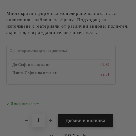
Многократни форми за моделиране на нокти със
силиконови шаблони за френч. Подходящ за
използване с материали от различни видове: поли-гел,
акри-гел, изграждащи гелове и гел-желе.
Ориентировъчни цени за доставка
До София на цена от
€2.39
Извън София на цена от
€2.51
Добави в желани
✔ Има в наличност
F.O.X nails