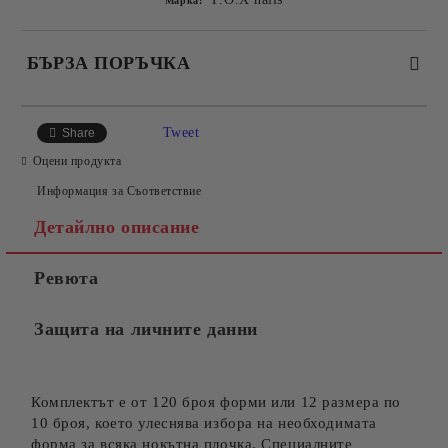
Марка:
БЪРЗА ПОРЪЧКА
САМО ПОПЪЛНЕТЕ 2 ПОЛЕТА
Tweet
Share
Оцени продукта
Информация за Съответствие
Съгласен съм с
Политиката за лични данни
Детайлно описание
Ние ще се свържем с вас в рамките на работния ден.
Ревюта
Защита на личните данни
Комплектът е от 120 броя форми или 12 размера по
10 броя, което улеснява избора на необходимата
форма за всяка нокътна плочка. Специалните