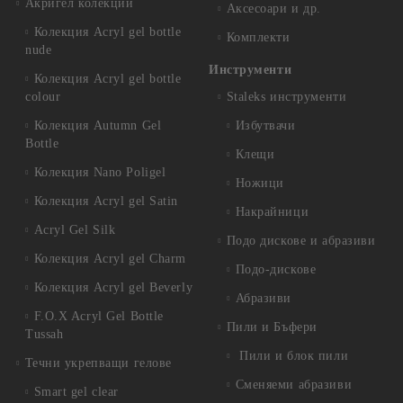
Акригел колекции
Аксесоари и др.
Колекция Acryl gel bottle
Комплекти
nude
Инструменти
Колекция Acryl gel bottle
colour
Staleks инструменти
Колекция Autumn Gel
Избутвачи
Bottle
Клещи
Колекция Nano Poligel
Ножици
Колекция Acryl gel Satin
Накрайници
Acryl Gel Silk
Подо дискове и абразиви
Колекция Acryl gel Charm
Подо-дискове
Колекция Acryl gel Beverly
Абразиви
F.O.X Acryl Gel Bottle
Пили и Бъфери
Tussah
Пили и блок пили
Течни укрепващи гелове
Сменяеми абразиви
Smart gel clear