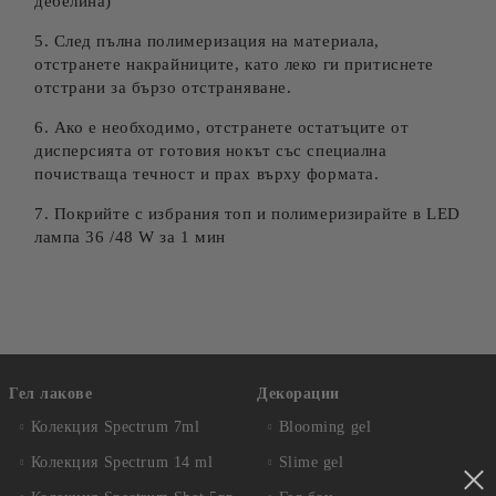
дебелина)
5. След пълна полимеризация на материала,
отстранете накрайниците, като леко ги притиснете
отстрани за бързо отстраняване.
6. Ако е необходимо, отстранете остатъците от
дисперсията от готовия нокът със специална
почистваща течност и прах върху формата.
7. Покрийте с избрания топ и полимеризирайте в LED
лампа 36 /48 W за 1 мин
Гел лакове
Декорации
Колекция Spectrum 7ml
Blooming gel
Колекция Spectrum 14 ml
Slime gel