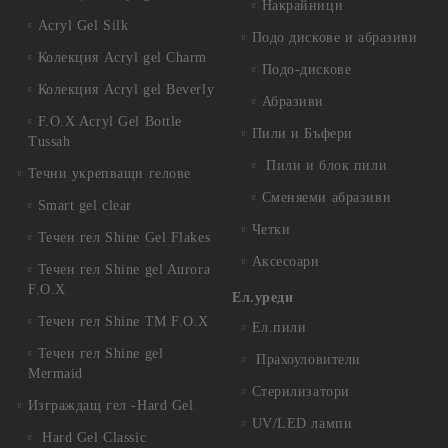
Накрайници
Acryl Gel Silk
Подо дискове и абразиви
Колекция Acryl gel Charm
Подо-дискове
Колекция Acryl gel Beverly
Абразиви
F.O.X Acryl Gel Bottle
Пили и Бъфери
Tussah
Пили и блок пили
Течни укрепващи гелове
Сменяеми абразиви
Smart gel clear
Четки
Течен гел Shine Gel Flakes
Аксесоари
Течен гел Shine gel Aurora
F.O.X
Ел.уреди
Течен гел Shine TM F.O.X
Ел.пили
Течен гел Shine gel
Прахоуловители
Mermaid
Стерилизатори
Изграждащ гел -Hard Gel
UV/LED лампи
Hard Gel Classic