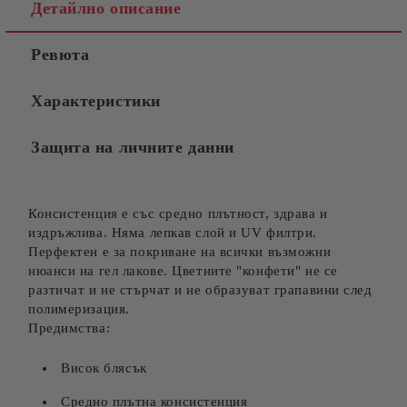
Съгласен съм с
Политиката за лични данни
Детайлно описание
Ние ще се свържем с вас в рамките на работния ден.
Ревюта
Характеристики
Защита на личните данни
Консистенция е със средно плътност, здрава и
издръжлива. Няма лепкав слой и UV филтри.
Перфектен е за покриване на всички възможни
нюанси на гел лакове. Цветните "конфети" не се
разтичат и не стърчат и не образуват грапавини след
полимеризация.
Предимства:
Висок блясък
Средно плътна консистенция