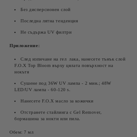
Без дисперсионен слой
Последна лятна тенденция
Не съдържа UV филтри
Приложение:
След изпичане на гел лака, нанесете тънък слой
F.O.X Top Bloom върху цялата повърхност на
нокътя
Сушене под 36W UV лампа - 2 мин.; 48W
LED/UV лампа - 60-120 s.
Нанесете F.O.X масло за кожички
Отстранете стайлинга с Gel Remover,
бормашина за нокти или пила.
Обем: 7 мл