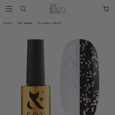
ик
Начало
Топ лакове
Топ лакове с ефекти