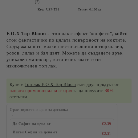
(2)
Код:
USF-TBl
Тегло:
0.100
кг
F.O.X Top Bloom
- топ лак с ефект "конфети", който
стои фантастично по цялата повърхност на ноктите.
Съдържа много малки шестоъгълници в тюркоазен,
розов, лилав и бял цвят. Можете да създадете ярък
уникален маникюр , като използвате този
изключителен топ лак.
Купете
Топ лак F.O.X Top Bloom
или друг продукт от
нашата промоционална секция
за да получите
30%
отстъпка.
Ориентировъчни цени за доставка
До София на цена от
€2.39
Извън София на цена от
€2.51