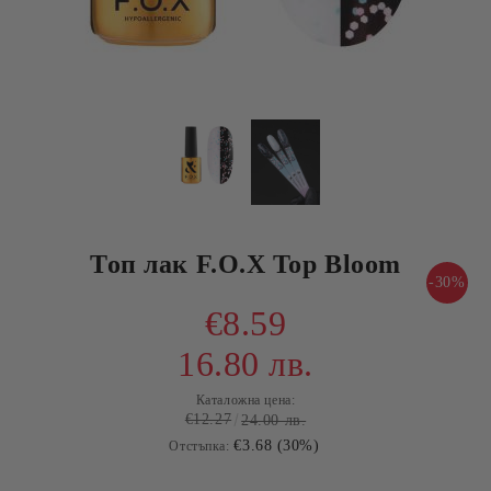
Топ лак F.O.X Top Bloom
-30%
€8.59
16.80 лв.
Каталожна цена:
€12.27
24.00 лв.
€3.68 (30%)
Отстъпка: