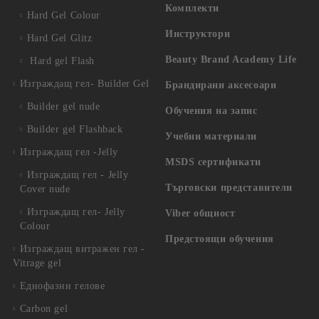
Комплекти
Hard Gel Colour
Инструктори
Hard Gel Glitz
Beauty Brand Academy Life
Hard gel Flash
Изграждащ гел- Builder Gel
Брандирани аксесоари
Builder gel nude
Обучения на запис
Builder gel Flashback
Учебни материали
Изграждащ гел -Jelly
MSDS сертификати
Изграждащ гел - Jelly
Търговски представители
Cover nude
Изграждащ гел- Jelly
Viber общност
Colour
Предстоящи обучения
Изграждащ витражен гел -
Vitrage gel
Еднофазни гелове
Carbon gel