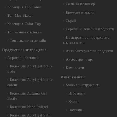
Соли за педикюр
Колекция Top Tonal
Кремове и маски
Топ Мат Sketch
Скраб
Колекция Color Top
Серуми и лечебни продукти
Топ лакове с ефекти
Препарати за премахване
Топ лакове за дизайн
мъртва кожа
Продукти за изграждане
Антибактериални продукти
Акригел колекции
Аксесоари и др.
Колекция Acryl gel bottle
Комплекти
nude
Инструменти
Колекция Acryl gel bottle
colour
Staleks инструменти
Колекция Autumn Gel
Избутвачи
Bottle
Клещи
Колекция Nano Poligel
Ножици
Колекция Acryl gel Satin