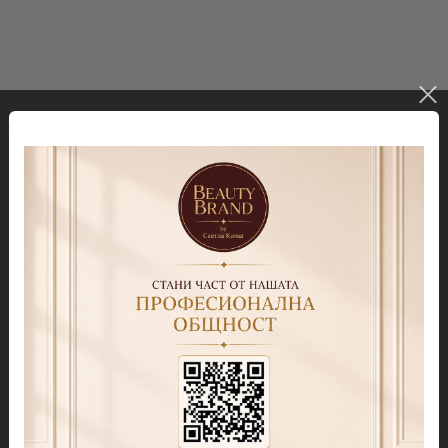
Гел лакове
Декорации
Колекция Spectrum 7ml
Blooming gel
Колекция Spectrum 14 ml
Slime gel
Колекция Spectrum Shot 5гр.
Гел бои
Колекция Spring 2026
Витражни-Vitrage Gel
paint
Колекция Moulin Rouge
Брокати, Фолиа и др.
Колекция Mocha Mousse
Акварелни капки
Колекция Lollipop
(витражна)
Препарати
Колекция Lipstick
Дезинфектанти и
консумативи
Колекция Cat Eye