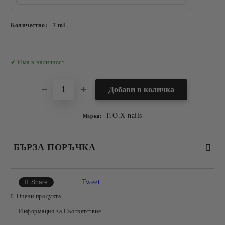
Количество:
7 ml
Добави в желани
✔ Има в наличност
F.O.X nails
Марка:
БЪРЗА ПОРЪЧКА
САМО ПОПЪЛНЕТЕ 2 ПОЛЕТА
Tweet
Share
Оцени продукта
Информация за Съответствие