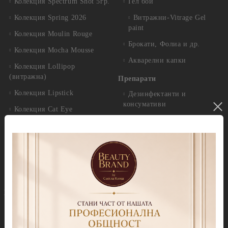
Колекция Spectrum Shot 5гр.
Гел бои
Колекция Spring 2026
Витражни-Vitrage Gel
paint
Колекция Moulin Rouge
Брокати, Фолиа и др.
Колекция Mocha Mousse
Акварелни капки
Колекция Lollipop
(витражна)
Препарати
Колекция Lipstick
Дезинфектанти и
консумативи
Колекция Cat Eye
Обезмаслители
Колекция Cat Eye Galaxy
За сваляне на гел лак/
Колекция Sparkle
лепкав слой
Колекция Touch
Праймери
Колекция Party
Други течности
Бази
Грижа за нокти и кожа
Прозрачни Бази за гел лак
Продукти за педикюр Callux
Колекции цветни бази