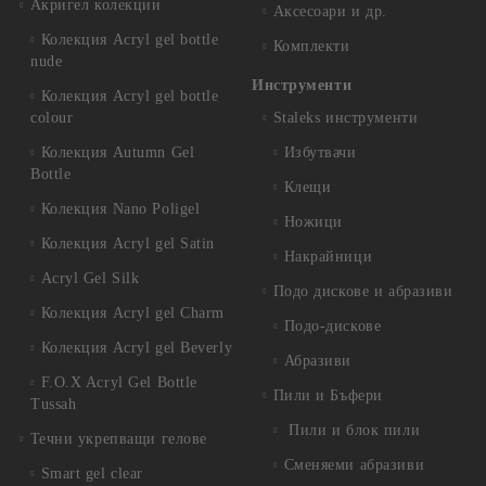
Акригел колекции
Аксесоари и др.
Колекция Acryl gel bottle
Комплекти
nude
Инструменти
Колекция Acryl gel bottle
colour
Staleks инструменти
Колекция Autumn Gel
Избутвачи
Bottle
Клещи
Колекция Nano Poligel
Ножици
Колекция Acryl gel Satin
Накрайници
Acryl Gel Silk
Подо дискове и абразиви
Колекция Acryl gel Charm
Подо-дискове
Колекция Acryl gel Beverly
Абразиви
F.O.X Acryl Gel Bottle
Пили и Бъфери
Tussah
Пили и блок пили
Течни укрепващи гелове
Сменяеми абразиви
Smart gel clear