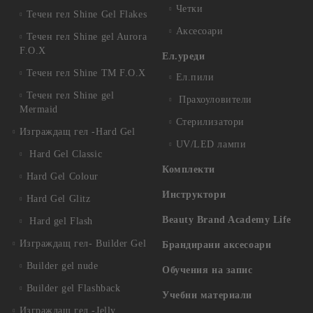
Четки
Течен гел Shine Gel Flakes
Аксесоари
Течен гел Shine gel Aurora
F.O.X
Ел.уреди
Течен гел Shine TM F.O.X
Ел.пили
Течен гел Shine gel
Прахоуловители
Mermaid
Стерилизатори
Изграждащ гел -Hard Gel
UV/LED лампи
Hard Gel Classic
Комплекти
Hard Gel Colour
Инструктори
Hard Gel Glitz
Beauty Brand Academy Life
Hard gel Flash
Изграждащ гел- Builder Gel
Брандирани аксесоари
Builder gel nude
Обучения на запис
Builder gel Flashback
Учебни материали
Изграждащ гел -Jelly