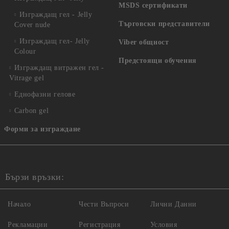
MSDS сертификати
Изграждащ гел - Jelly
Търговски представители
Cover nude
Изграждащ гел- Jelly
Viber общност
Colour
Предстоящи обучения
Изграждащ витражен гел -
Vitrage gel
Еднофазни гелове
Carbon gel
Форми за изграждане
Бързи връзки:
Начало
Чести Въпроси
Лични Данни
Рекламации
Регистрация
Условия