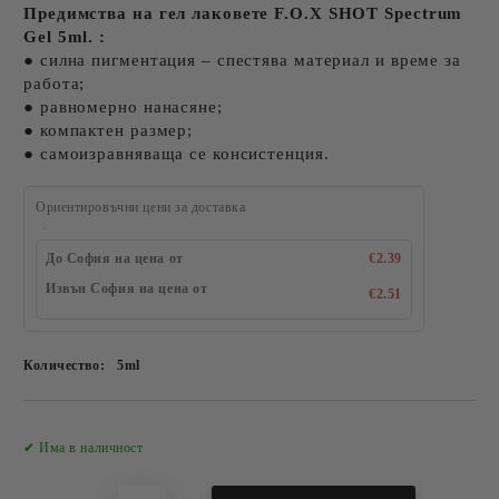
Предимства на гел лаковете F.O.X SHOT Spectrum
Gel 5ml. :
● силна пигментация – спестява материал и време за
работа;
● равномерно нанасяне;
● компактен размер;
● самоизравняваща се консистенция.
Ориентировъчни цени за доставка
До София на цена от
€2.39
Извън София на цена от
€2.51
Количество:
5ml
Добави в желани
✔ Има в наличност