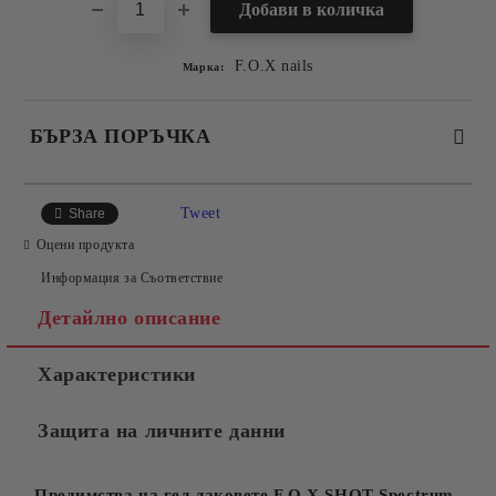
F.O.X nails
Марка:
БЪРЗА ПОРЪЧКА
САМО ПОПЪЛНЕТЕ 2 ПОЛЕТА
Tweet
Share
Оцени продукта
Информация за Съответствие
Съгласен съм с
Политиката за лични данни
Детайлно описание
Ние ще се свържем с вас в рамките на работния ден.
Характеристики
Защита на личните данни
Предимства на гел лаковете F.O.X SHOT Spectrum