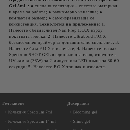
Gel 5ml. :
● силна пигментация – спестява материал
и време за работа; ● равномерно нанасяне; ●
компактен размер; ● самоизравняваща се
консистенция.
Технология на приложение:
1.
Нанесете обезмаслител Nail Prep F.O.X върху
нокътната плочка; 2. Нанесете Ultrabond F.O.X
безкиселинен праймер за допълнително сцепление; 3.
Нанесете база F.O.X и изпечете; 4. Нанесете гел лак
Spectrum SHOT GEL в един или два слоя, изпечете в
UV лампа (36W) за 2 минути или LED лампа за 30-60
секунди; 5. Нанесете F.O.X топ лак и изпечете.
Гел лакове
Декорации
Колекция Spectrum 7ml
Blooming gel
Колекция Spectrum 14 ml
Slime gel