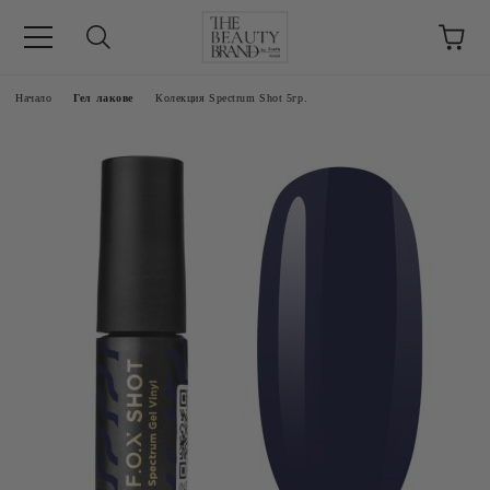
ик
Начало
Гел лакове
Колекция Spectrum Shot 5гр.