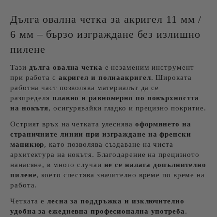
Дълга овална четка за акригел 11 мм /
6 мм – бързо изграждане без излишно
пилене
Тази
дълга овална четка
е незаменим инструмент
при работа с
акригел и полиаакригел
. Широката
работна част позволява материалът да се
разпределя
плавно и равномерно по повърхността
на нокътя
, осигурявайки гладко и прецизно покритие.
Острият връх на четката улеснява
оформянето на
страничните линии при изграждане на френски
маникюр
, като позволява създаване на чиста
архитектура на нокътя. Благодарение на прецизното
нанасяне, в много случаи
не се налага допълнително
пилене
, което спестява значително време по време на
работа.
Четката е
лесна за поддръжка и изключително
удобна за ежедневна професионална употреба
.