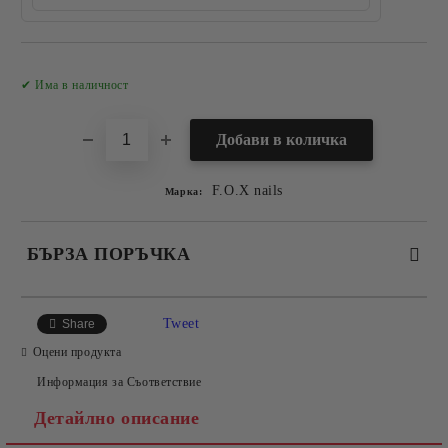
Добави в желани
✔ Има в наличност
F.O.X nails
Марка:
БЪРЗА ПОРЪЧКА
САМО ПОПЪЛНЕТЕ 2 ПОЛЕТА
Tweet
Share
Оцени продукта
Информация за Съответствие
Съгласен съм с
Политиката за лични данни
Детайлно описание
Ние ще се свържем с вас в рамките на работния ден.