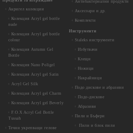
Продукти за изграждане
Антибактериални продукти
Акригел колекции
Аксесоари и др.
Колекция Acryl gel bottle
Комплекти
nude
Инструменти
Колекция Acryl gel bottle
colour
Staleks инструменти
Колекция Autumn Gel
Избутвачи
Bottle
Клещи
Колекция Nano Poligel
Ножици
Колекция Acryl gel Satin
Накрайници
Acryl Gel Silk
Подо дискове и абразиви
Колекция Acryl gel Charm
Подо-дискове
Колекция Acryl gel Beverly
Абразиви
F.O.X Acryl Gel Bottle
Пили и Бъфери
Tussah
Пили и блок пили
Течни укрепващи гелове