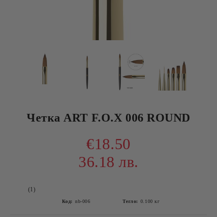
Четка ART F.O.X 006 ROUND
€18.50
36.18 лв.
(1)
Код:
nb-006
Тегло:
0.100
кг