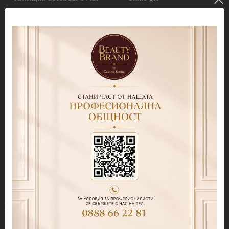
Колекция Spectrum Shot 5гр.
Гел бои
Колекция Spring 2026
Витражни-Vitrage Gel
paint
Колекция Moulin Rouge
Брокати, Фолиа и др.
Колекция Mocha Mousse
Акварелни капки
Колекция Lollipop
(витражна)
Препарати
Колекция Lipstick
Дезинфектанти и
консумативи
Колекция Cat Eye
Обезмаслители
Колекция Cat Eye Galaxy
За сваляне на гел лак/
Колекция Sparkle
лепкав слой
Колекция Touch
Праймери
Колекция Party
Други течности
Бази
Грижа за нокти и кожа
Прозрачни Бази за гел лак
Продукти за педикюр Callux