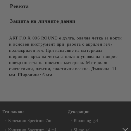
Ревюта
Защита на личните данни
ART F.O.X 006 ROUND е дълга, овална четка за нокти
и основен инструмент при работа с акрилен гел /
полиакрилен гел. При нанасяне на материала
широкият връх на четката плътно успява да покрие
повърхността на нокътя с материал. Материал:
синтетични, плътни, еластични влакна. Дължина: 11
мм. Широчина: 6 мм.
Гел лакове
Декорации
Колекция Spectrum 7ml
Blooming gel
Колекция Spectrum 14 ml
Slime gel