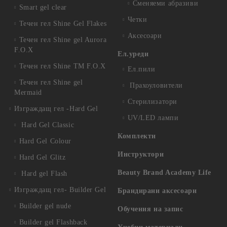
Сменяеми абразиви
Smart gel clear
Четки
Течен гел Shine Gel Flakes
Аксесоари
Течен гел Shine gel Aurora
F.O.X
Ел.уреди
Течен гел Shine TM F.O.X
Ел.пили
Течен гел Shine gel
Прахоуловители
Mermaid
Стерилизатори
Изграждащ гел -Hard Gel
UV/LED лампи
Hard Gel Classic
Комплекти
Hard Gel Colour
Инструктори
Hard Gel Glitz
Beauty Brand Academy Life
Hard gel Flash
Изграждащ гел- Builder Gel
Брандирани аксесоари
Builder gel nude
Обучения на запис
Builder gel Flashback