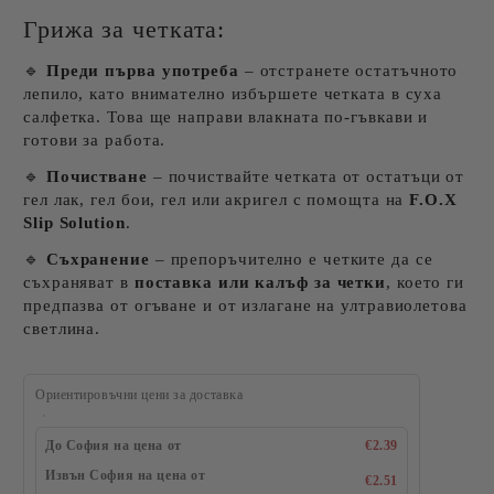
Грижа за четката:
🔹
Преди първа употреба
– отстранете остатъчното
лепило, като внимателно избършете четката в суха
салфетка. Това ще направи влакната по-гъвкави и
готови за работа.
🔹
Почистване
– почиствайте четката от остатъци от
гел лак, гел бои, гел или акригел с помощта на
F.O.X
Slip Solution
.
🔹
Съхранение
– препоръчително е четките да се
съхраняват в
поставка или калъф за четки
, което ги
предпазва от огъване и от излагане на ултравиолетова
светлина.
Ориентировъчни цени за доставка
До София на цена от
€2.39
Извън София на цена от
€2.51