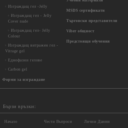
Учебни материали
Изграждащ гел -Jelly
MSDS сертификати
Изграждащ гел - Jelly
Търговски представители
Cover nude
Изграждащ гел- Jelly
Viber общност
Colour
Предстоящи обучения
Изграждащ витражен гел -
Vitrage gel
Еднофазни гелове
Carbon gel
Форми за изграждане
Бързи връзки:
Начало
Чести Въпроси
Лични Данни