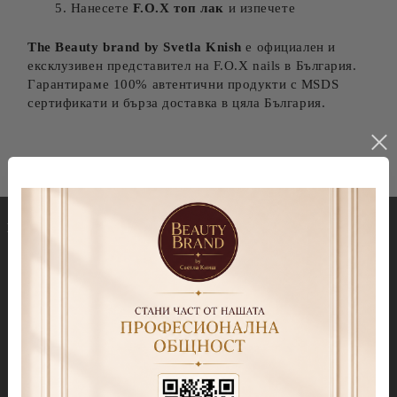
Нанесете
F.O.X топ лак
и изпечете
The Beauty brand by Svetla Knish
е официален и
ексклузивен представител на F.O.X nails в България.
Гарантираме 100% автентични продукти с MSDS
сертификати и бърза доставка в цяла България.
Гел лакове
Декорации
Колекция Spectrum 7ml
Blooming gel
Колекция Spectrum 14 ml
Slime gel
Колекция Spectrum Shot 5гр.
Гел бои
Колекция Spring 2026
Витражни-Vitrage Gel
paint
Колекция Moulin Rouge
Брокати, Фолиа и др.
Колекция Mocha Mousse