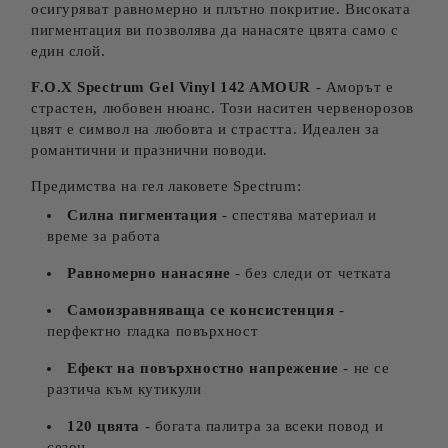
осигуряват равномерно и плътно покритие. Високата
пигментация ви позволява да нанасяте цвята само с
един слой.
F.O.X Spectrum Gel Vinyl 142 AMOUR
- Аморът е
страстен, любовен нюанс. Този наситен червенорозов
цвят е символ на любовта и страстта. Идеален за
романтични и празнични поводи.
Предимства на гел лаковете Spectrum:
Силна пигментация
- спестява материал и
време за работа
Равномерно нанасяне
- без следи от четката
Самоизравняваща се консистенция
-
перфектно гладка повърхност
Ефект на повърхностно напрежение
- не се
разтича към кутикули
120 цвята
- богата палитра за всеки повод и
сезон