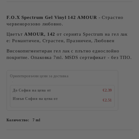
F.O.X Spectrum Gel Vinyl 142 AMOUR
- Страстно
червенорозово любовно.
Цветът
AMOUR, 142
от серията Spectrum на гел лак
е: Романтичен, Страстен, Празничен, Любовен
Високопигментиран гел лак с плътно еднослойно
покритие. Опаковка 7ml. MSDS сертификат - без ТПО.
Ориентировъчни цени за доставка
До София на цена от
€2.39
Извън София на цена от
€2.51
Количество:
7 ml