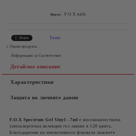
Добави в желани
F.O.X nails
Марка:
Tweet
Share
Оцени продукта
Информация за Съответствие
Детайлно описание
Характеристики
Защита на личните данни
F.O.X Spectrum Gel Vinyl - 7ml
е висококачествена
хипоалергична колекция гел лакове в 120 цвята.
Благодарение на иновативната формула лаковете