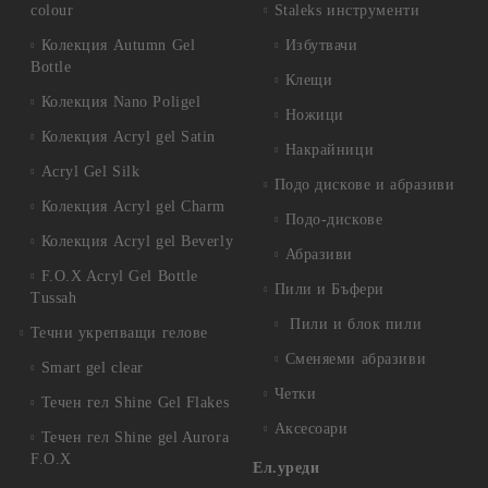
colour
Staleks инструменти
Колекция Autumn Gel
Избутвачи
Bottle
Клещи
Колекция Nano Poligel
Ножици
Колекция Acryl gel Satin
Накрайници
Acryl Gel Silk
Подо дискове и абразиви
Колекция Acryl gel Charm
Подо-дискове
Колекция Acryl gel Beverly
Абразиви
F.O.X Acryl Gel Bottle
Пили и Бъфери
Tussah
Пили и блок пили
Течни укрепващи гелове
Сменяеми абразиви
Smart gel clear
Четки
Течен гел Shine Gel Flakes
Аксесоари
Течен гел Shine gel Aurora
F.O.X
Ел.уреди