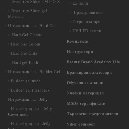
Течен гел Shine TM F.O.X
Ел.пили
Течен гел Shine gel
Прахоуловители
Mermaid
Стерилизатори
Изграждащ гел -Hard Gel
UV/LED лампи
Hard Gel Classic
Комплекти
Hard Gel Colour
Инструктори
Hard Gel Glitz
Beauty Brand Academy Life
Hard gel Flash
Изграждащ гел- Builder Gel
Брандирани аксесоари
Builder gel nude
Обучения на запис
Builder gel Flashback
Учебни материали
Изграждащ гел -Jelly
MSDS сертификати
Изграждащ гел - Jelly
Търговски представители
Cover nude
Изграждащ гел- Jelly
Viber общност