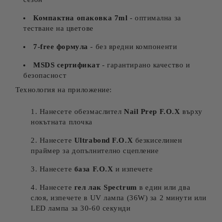
Компактна опаковка 7ml
- оптимална за
тестване на цветове
7-free формула
- без вредни компоненти
MSDS сертификат
- гарантирано качество и
безопасност
Технология на приложение:
Нанесете обезмаслител
Nail Prep F.O.X
върху
нокътната плочка
Нанесете
Ultrabond F.O.X
безкиселинен
праймер за допълнително сцепление
Нанесете
база F.O.X
и изпечете
Нанесете
гел лак Spectrum
в един или два
слоя, изпечете в UV лампа (36W) за 2 минути или
LED лампа за 30-60 секунди