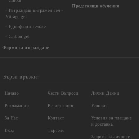
Colour
Предстоящи обучения
Изграждащ витражен гел -
Vitrage gel
Еднофазни гелове
Carbon gel
Форми за изграждане
Бързи връзки:
Начало
Чести Въпроси
Лични Данни
Рекламации
Регистрация
Условия
За Нас
Контакт
Условия за плащане
и доставка
Вход
Търсене
Защита на личните