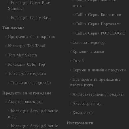
Колекция Cover Base
мента
Shimmer
Callux Серия Боровинки
Колекция Candy Base
Callux Серия Портокали
Топ лакове
Callux Серия PODOLOGIC
Прозрачни топ покрития
Соли за педикюр
Колекция Top Tonal
Кремове и маски
Топ Мат Sketch
Скраб
Колекция Color Top
Серуми и лечебни продукти
Топ лакове с ефекти
Препарати за премахване
Топ лакове за дизайн
мъртва кожа
Продукти за изграждане
Антибактериални продукти
Акригел колекции
Аксесоари и др.
Колекция Acryl gel bottle
Комплекти
nude
Инструменти
Колекция Acryl gel bottle