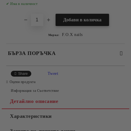
Добави в желани
✔ Има в наличност
F.O.X nails
Марка:
БЪРЗА ПОРЪЧКА
САМО ПОПЪЛНЕТЕ 2 ПОЛЕТА
Tweet
Share
Оцени продукта
Информация за Съответствие
Съгласен съм с
Политиката за лични данни
Детайлно описание
Ние ще се свържем с вас в рамките на работния ден.
Характеристики