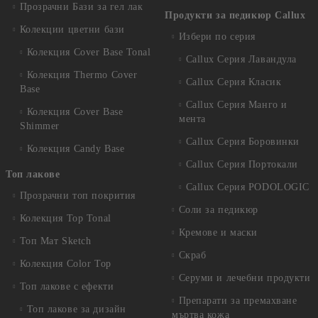
Прозрачни Бази за гел лак
Продукти за педикюр Callux
Колекции цветни бази
Избери по серия
Колекция Cover Base Tonal
Callux Серия Лавандула
Колекция Thermo Cover
Callux Серия Класик
Base
Callux Серия Манго и
Колекция Cover Base
мента
Shimmer
Callux Серия Боровинки
Колекция Candy Base
Callux Серия Портокали
Топ лакове
Callux Серия PODOLOGIC
Прозрачни топ покрития
Соли за педикюр
Колекция Top Tonal
Кремове и маски
Топ Мат Sketch
Скраб
Колекция Color Top
Серуми и лечебни продукти
Топ лакове с ефекти
Препарати за премахване
Топ лакове за дизайн
мъртва кожа