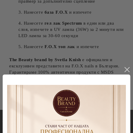
праймер за допълнително сцепление
Нанесете
база F.O.X
и изпечете
Нанесете
гел лак Spectrum
в един или два
слоя, изпечете в UV лампа (36W) за 2 минути или
LED лампа за 30-60 секунди
Нанесете
F.O.X топ лак
и изпечете
The Beauty brand by Svetla Knish
е официален и
ексклузивен представител на F.O.X nails в България.
Гарантираме 100% автентични продукти с MSDS
сертификати и бърза доставка в цяла България.
Гел лакове
Декорации
Колекция Spectrum 7ml
Blooming gel