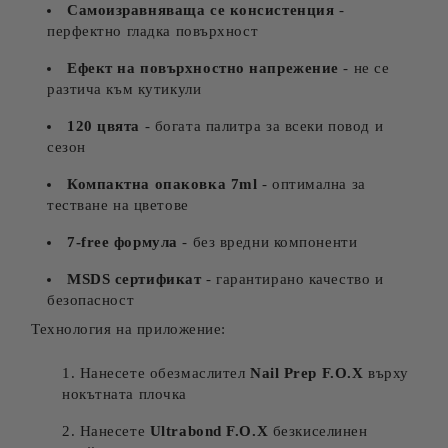
Самоизравняваща се консистенция
-
перфектно гладка повърхност
Ефект на повърхностно напрежение
- не се
разтича към кутикули
120 цвята
- богата палитра за всеки повод и
сезон
Компактна опаковка 7ml
- оптимална за
тестване на цветове
7-free формула
- без вредни компоненти
MSDS сертификат
- гарантирано качество и
безопасност
Технология на приложение:
Нанесете обезмаслител
Nail Prep F.O.X
върху
нокътната плочка
Нанесете
Ultrabond F.O.X
безкиселинен