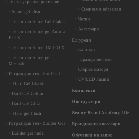
Течни укрепващи гелове
Сменяеми абразиви
Smart gel clear
Четки
Течен гел Shine Gel Flakes
Аксесоари
Течен гел Shine gel Aurora
F.O.X
Ел.уреди
Течен гел Shine TM F.O.X
Ел.пили
Течен гел Shine gel
Прахоуловители
Mermaid
Стерилизатори
Изграждащ гел -Hard Gel
UV/LED лампи
Hard Gel Classic
Комплекти
Hard Gel Colour
Инструктори
Hard Gel Glitz
Beauty Brand Academy Life
Hard gel Flash
Изграждащ гел- Builder Gel
Брандирани аксесоари
Builder gel nude
Обучения на запис