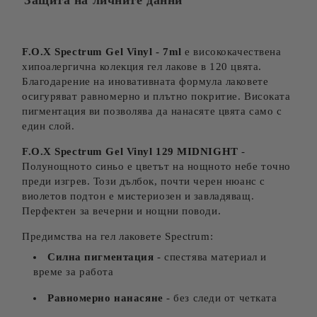
Защита на личните данни
F.O.X Spectrum Gel Vinyl - 7ml
е висококачествена
хипоалергична колекция гел лакове в 120 цвята.
Благодарение на иновативната формула лаковете
осигуряват равномерно и плътно покритие. Високата
пигментация ви позволява да нанасяте цвята само с
един слой.
F.O.X Spectrum Gel Vinyl 129 MIDNIGHT
-
Полунощното синьо е цветът на нощното небе точно
преди изгрев. Този дълбок, почти черен нюанс с
виолетов подтон е мистериозен и завладяващ.
Перфектен за вечерни и нощни поводи.
Предимства на гел лаковете Spectrum:
Силна пигментация
- спестява материал и
време за работа
Равномерно нанасяне
- без следи от четката