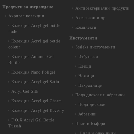
Продукти за изграждане
Антибактериални продукти
Акригел колекции
Аксесоари и др.
Колекция Acryl gel bottle
Комплекти
nude
Инструменти
Колекция Acryl gel bottle
colour
Staleks инструменти
Колекция Autumn Gel
Избутвачи
Bottle
Клещи
Колекция Nano Poligel
Ножици
Колекция Acryl gel Satin
Накрайници
Acryl Gel Silk
Подо дискове и абразиви
Колекция Acryl gel Charm
Подо-дискове
Колекция Acryl gel Beverly
Абразиви
F.O.X Acryl Gel Bottle
Пили и Бъфери
Tussah
Пили и блок пили