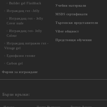
Builder gel Flashback
Учебни материали
Изграждащ гел -Jelly
MSDS сертификати
Изграждащ гел - Jelly
Търговски представители
Cover nude
Изграждащ гел- Jelly
Viber общност
Colour
Предстоящи обучения
Изграждащ витражен гел -
Vitrage gel
Еднофазни гелове
Carbon gel
Форми за изграждане
Бързи връзки: