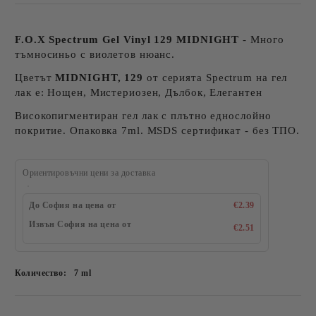
F.O.X Spectrum Gel Vinyl 129 MIDNIGHT
- Много
тъмносиньо с виолетов нюанс.
Цветът
MIDNIGHT, 129
от серията Spectrum на гел
лак е: Нощен, Мистериозен, Дълбок, Елегантен
Високопигментиран гел лак с плътно еднослойно
покритие. Опаковка 7ml. MSDS сертификат - без ТПО.
Ориентировъчни цени за доставка
До София на цена от
€2.39
Извън София на цена от
€2.51
Количество:
7 ml