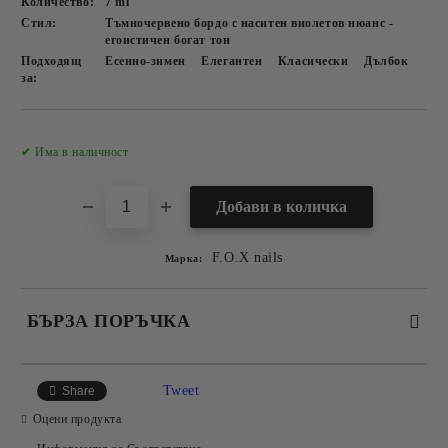
Количество:
7 ml
Стил:
Тъмночервено бордо с наситен виолетов нюанс -
егоистичен богат тон
Подходящ
Есенно-зимен
Елегантен
Класически
Дълбок
за:
Добави в желани
✔ Има в наличност
F.O.X nails
Марка:
БЪРЗА ПОРЪЧКА
САМО ПОПЪЛНЕТЕ 2 ПОЛЕТА
Tweet
Share
Оцени продукта