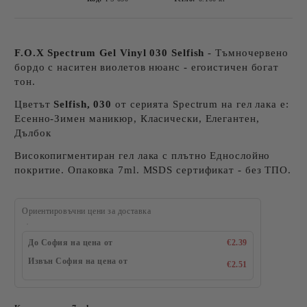
F.O.X Spectrum Gel Vinyl 030 Selfish
- Тъмночервено
бордо с наситен виолетов нюанс - егоистичен богат
тон.
Цветът
Selfish, 030
от серията Spectrum на гел лака е:
Есенно-Зимен маникюр, Класически, Елегантен,
Дълбок
Високопигментиран гел лака с плътно Еднослойно
покритие. Опаковка 7ml. MSDS сертификат - без ТПО.
Ориентировъчни цени за доставка
До София на цена от
€2.39
Извън София на цена от
€2.51