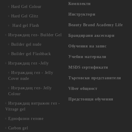
Комплекти
Hard Gel Colour
Инструктори
Hard Gel Glitz
Beauty Brand Academy Life
Hard gel Flash
Изграждащ гел- Builder Gel
Брандирани аксесоари
Builder gel nude
Обучения на запис
Builder gel Flashback
Учебни материали
Изграждащ гел -Jelly
MSDS сертификати
Изграждащ гел - Jelly
Търговски представители
Cover nude
Изграждащ гел- Jelly
Viber общност
Colour
Предстоящи обучения
Изграждащ витражен гел -
Vitrage gel
Еднофазни гелове
Carbon gel