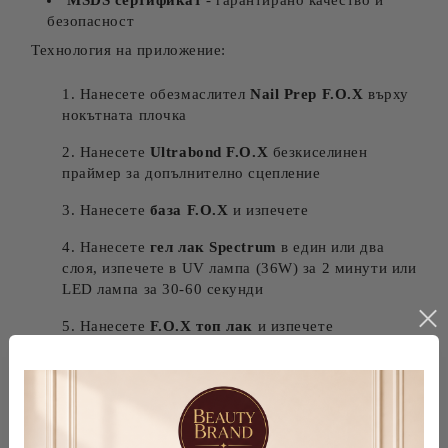
MSDS сертификат
- гарантирано качество и
безопасност
Технология на приложение:
Нанесете обезмаслител
Nail Prep F.O.X
върху
нокътната плочка
Нанесете
Ultrabond F.O.X
безкиселинен
праймер за допълнително сцепление
Нанесете
база F.O.X
и изпечете
Нанесете
гел лак Spectrum
в един или два
слоя, изпечете в UV лампа (36W) за 2 минути или
LED лампа за 30-60 секунди
Нанесете
F.O.X топ лак
и изпечете
The Beauty brand by Svetla Knish
е официален и
ексклузивен представител на F.O.X nails в България.
Гарантираме 100% автентични продукти с MSDS
сертификати и бърза доставка в цяла България.