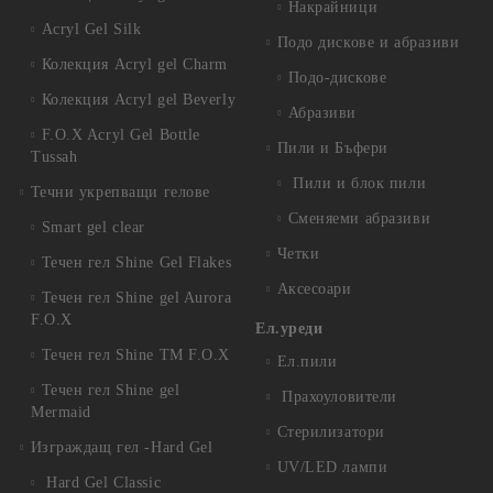
Накрайници
Acryl Gel Silk
Подо дискове и абразиви
Колекция Acryl gel Charm
Подо-дискове
Колекция Acryl gel Beverly
Абразиви
F.O.X Acryl Gel Bottle
Пили и Бъфери
Tussah
Пили и блок пили
Течни укрепващи гелове
Сменяеми абразиви
Smart gel clear
Четки
Течен гел Shine Gel Flakes
Аксесоари
Течен гел Shine gel Aurora
F.O.X
Ел.уреди
Течен гел Shine TM F.O.X
Ел.пили
Течен гел Shine gel
Прахоуловители
Mermaid
Стерилизатори
Изграждащ гел -Hard Gel
UV/LED лампи
Hard Gel Classic