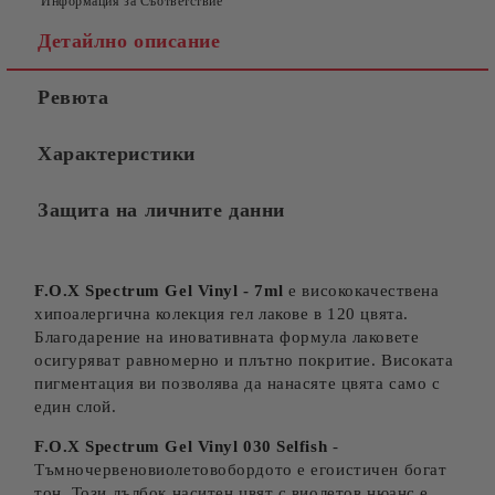
Информация за Съответствие
Съгласен съм с
Политиката за лични данни
Детайлно описание
Ние ще се свържем с вас в рамките на работния ден.
Ревюта
Характеристики
Защита на личните данни
F.O.X Spectrum Gel Vinyl - 7ml
е висококачествена
хипоалергична колекция гел лакове в 120 цвята.
Благодарение на иновативната формула лаковете
осигуряват равномерно и плътно покритие. Високата
пигментация ви позволява да нанасяте цвята само с
един слой.
F.O.X Spectrum Gel Vinyl 030 Selfish
-
Тъмночервеновиолетовобордото е егоистичен богат
тон. Този дълбок наситен цвят с виолетов нюанс е