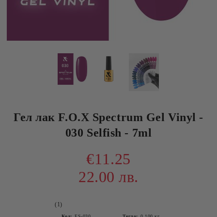
Гел лак F.O.X Spectrum Gel Vinyl -
030 Selfish - 7ml
€11.25
22.00 лв.
(1)
Код:
FS-030
Тегло:
0.100
кг