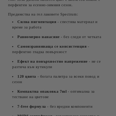
перфектен за есенно-зимния сезон.
Предимства на гел лаковете Spectrum:
Силна пигментация
- спестява материал и
време за работа
Равномерно нанасяне
- без следи от четката
Самоизравняваща се консистенция
-
перфектно гладка повърхност
Ефект на повърхностно напрежение
- не се
разтича към кутикули
120 цвята
- богата палитра за всеки повод и
сезон
Компактна опаковка 7ml
- оптимална за
тестване на цветове
7-free формула
- без вредни компоненти