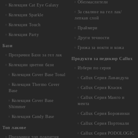
Обезмаслители
Колекция Cat Eye Galaxy
За сваляне на гел лак/
Колекция Sparkle
лепкав слой
Колекция Touch
Праймери
Колекция Party
Други течности
Бази
Грижа за нокти и кожа
Прозрачни Бази за гел лак
Продукти за педикюр Callux
Колекции цветни бази
Избери по серия
Колекция Cover Base Tonal
Callux Серия Лавандула
Колекция Thermo Cover
Callux Серия Класик
Base
Callux Серия Манго и
Колекция Cover Base
мента
Shimmer
Callux Серия Боровинки
Колекция Candy Base
Callux Серия Портокали
Топ лакове
Callux Серия PODOLOGIC
Прозрачни топ покрития