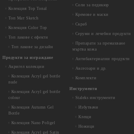
Соли за педикюр
Колекция Top Tonal
Кремове и маски
Топ Мат Sketch
Скраб
Колекция Color Top
Серуми и лечебни продукти
Топ лакове с ефекти
Препарати за премахване
Топ лакове за дизайн
мъртва кожа
Продукти за изграждане
Антибактериални продукти
Акригел колекции
Аксесоари и др.
Колекция Acryl gel bottle
Комплекти
nude
Инструменти
Колекция Acryl gel bottle
colour
Staleks инструменти
Колекция Autumn Gel
Избутвачи
Bottle
Клещи
Колекция Nano Poligel
Ножици
Колекция Acryl gel Satin