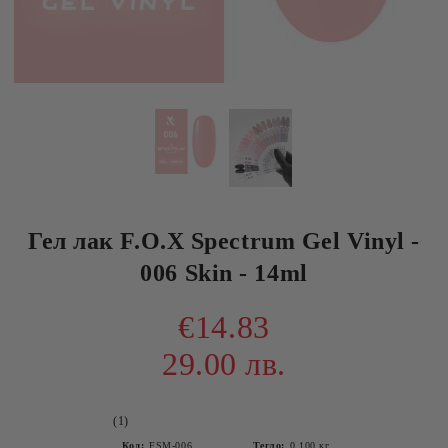
Гел лак F.O.X Spectrum Gel Vinyl -
006 Skin - 14ml
€14.83
29.00 лв.
(1)
Код:
FSM-006
Тегло:
0.100
кг