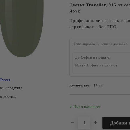
Цветът
Traveller, 015
от сер
Ярък
Професионален гел лак с в
сертификат - без ТПО.
Ориентировъчни цени за доставка
До София на цена от
Извън София на цена от
Tweet
Количество:
14 ml
цени продукта
тветствие
✔ Има в наличност