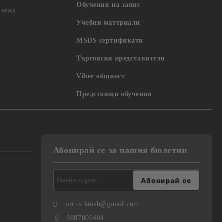
Обучения на запис
 кожа
Учебни материали
MSDS сертификати
Търговски представители
Viber общност
Предстоящи обучения
Абонирай се за нашия бюлетин
arcus.knish@gmail.com
0887000404