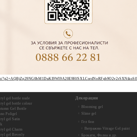
ber.com/?g2=AQBjZp29NG0bM1DuKI9WI9A20E9HfSXLCordNoRFqb9O2v2rSXNikoS
Декорации
yl gel bottle nude
yl gel bottle colour
Blooming gel
tumn Gel Bottle
Slime gel
no Poligel
yl gel Satin
Гел бои
lk
Витражни-Vitrage Gel paint
ryl gel Charm
yl gel Beverly
Брокати, Фолиа и др.