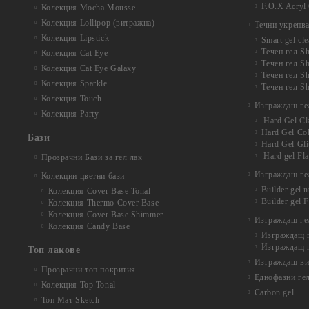
F.O.X Acryl 
Колекция Mocha Mousse
Колекция Lollipop (витражна)
Течни укрепв
Колекция Lipstick
Smart gel cle
Течен гел Sh
Колекция Cat Eye
Течен гел Sh
Колекция Cat Eye Galaxy
Течен гел S
Колекция Sparkle
Течен гел Sh
Колекция Touch
Изграждащ ге
Колекция Party
Hard Gel Cl
Hard Gel Co
Бази
Hard Gel Gli
Hard gel Fl
Прозрачни Бази за гел лак
Изграждащ гел
Колекции цветни бази
Builder gel 
Колекция Cover Base Tonal
Builder gel 
Колекция Thermo Cover Base
Колекция Cover Base Shimmer
Изграждащ гел
Колекция Candy Base
Изграждащ ге
Изграждащ г
Топ лакове
Изграждащ вит
Прозрачни топ покрития
Еднофазни ге
Колекция Top Tonal
Carbon gel
Топ Мат Sketch