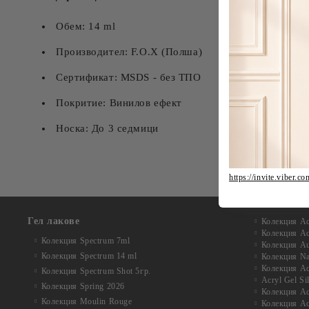
Обем: 14 ml
Производител: F.O.X (Полша)
Сертификат: MSDS - без ТПО
Покритие: Винилов ефект
Носка: До 3 седмици
https://invite.vi
Гел лакове
Колекция Acr
Колекция Acr
Колекция Spectrum 7ml
Колекция Au
Колекция Spectrum 14 ml
Колекция Na
Колекция Acr
Колекция Spectrum Shot 5гр.
Acryl Gel Si
Колекция Spring 2026
Колекция Ac
Колекция Moulin Rouge
Колекция Acr