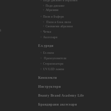
Подо дискове и абразиви
Подо-дискове
Абразиви
Пили и Бъфери
Пили и блок пили
Сменяеми абразиви
й
Четки
Аксесоари
Ел.уреди
Ел.пили
Прахоуловители
Стерилизатори
UV/LED лампи
Комплекти
Инструктори
Beauty Brand Academy Life
Брандирани аксесоари