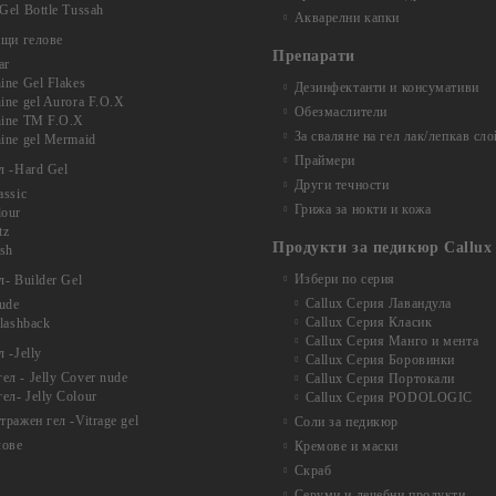
Gel Bottle Tussah
Акварелни капки
ащи гелове
Препарати
ar
ine Gel Flakes
Дезинфектанти и консумативи
ine gel Aurora F.O.X
Обезмаслители
hine TM F.O.X
За сваляне на гел лак/лепкав сло
ine gel Mermaid
Праймери
л -Hard Gel
Други течности
assic
Грижа за нокти и кожа
lour
tz
Продукти за педикюр Callux
ash
Избери по серия
- Builder Gel
Callux Серия Лавандула
nude
Callux Серия Класик
Flashback
Callux Серия Манго и мента
 -Jelly
Callux Серия Боровинки
л - Jelly Cover nude
Callux Серия Портокали
ел- Jelly Colour
Callux Серия PODOLOGIC
ражен гел -Vitrage gel
Соли за педикюр
лове
Кремове и маски
Скраб
Серуми и лечебни продукти