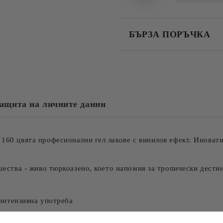
БЪРЗА ПОРЪЧКА
САМО ПОПЪЛНЕТЕ 2 ПОЛЕТА
Съгласен съм с
Политика
Ние ще се свържем с вас в рамки
ащита на личните данни
160 цвята професионални гел лакове с винилов ефект. Иноват
ешества - живо тюркоазено, което напомня за тропически дести
 интензивна употреба
иш