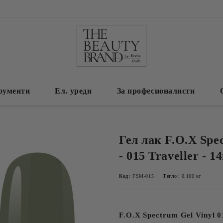
рументи
Ел. уреди
За професионалисти
Гел лак F.O.X Spe
- 015 Traveller - 1
Код:
FSM-015
Тегло:
0.100
кг
F.O.X Spectrum Gel Vinyl 0