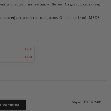
ията Spectrum на гел лак е: Летен, Студен, Екзотичен,
инилов ефект и плътно покритие. Опаковка 14ml. MSDS
€2.39
€2.51
Добави в желани
F.O.X nails
Марка: