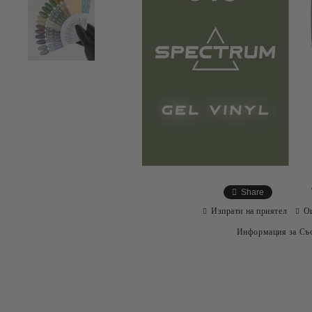
Share
Изпрати на приятел
О
Информация за Съо