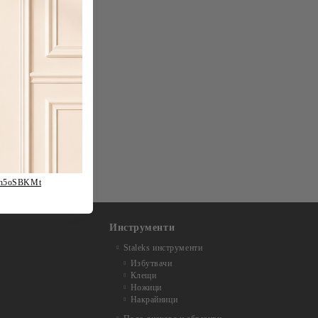
fh5oSBKMt
Инструменти
Staleks инструменти
Избутвачи
Клещи
Ножици
Накрайници