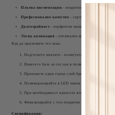
Плътна пигментация
- покритие от едно нанасяне
Професионално качество
- сертифициран продукт
Дълготрайност
- перфектен маникюр до 21 дни
Лесна апликация
- оптимална консистенция за гла
Как да приложите гел лака:
Подгответе ноктите - почистете, оформете и пол
Нанесете база за гел лак и полимеризирайте
Приложете един тънък слой Spectrum Gel Vinyl 0
Полимеризирайте в LED лампа 30-60 секунди ил
При необходимост нанесете втори слой и полиме
Финализирайте с топ покритие за по-дълга носка
Спецификации: