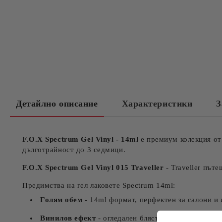
Детайлно описание
Характеристики
З
F.O.X Spectrum Gel Vinyl - 14ml
е премиум колекция от 
дълготрайност до 3 седмици.
F.O.X Spectrum Gel Vinyl 015 Traveller
- Traveller път
Предимства на гел лаковете Spectrum 14ml:
Голям обем
- 14ml формат, перфектен за салони и
Винилов ефект
- огледален блясък и луксозен фин