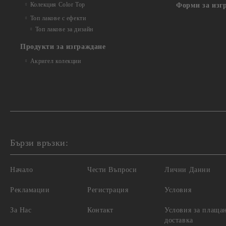
Колекция Color Top
Форми за изг
Топ лакове с ефекти
Топ лакове за дизайн
Продукти за изграждане
Акригел колекции
Бързи връзки:
Начало
Чести Въпроси
Лични Данни
Рекламации
Регистрация
Условия
За Нас
Контакт
Условия за плаща
доставка