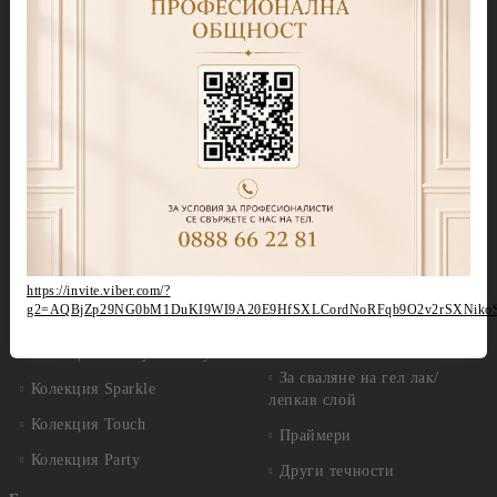
Колекция Spectrum 7ml
Blooming gel
Колекция Spectrum 14 ml
Slime gel
Колекция Spectrum Shot 5гр.
Гел бои
Колекция Spring 2026
Витражни-Vitrage Gel
paint
Колекция Moulin Rouge
Брокати, Фолиа и др.
Колекция Mocha Mousse
Акварелни капки
Колекция Lollipop
(витражна)
Препарати
Колекция Lipstick
Дезинфектанти и
https://invite.viber.com/?
консумативи
g2=AQBjZp29NG0bM1DuKI9WI9A20E9HfSXLCordNoRFqb9O2v2rSXNiko
Колекция Cat Eye
Обезмаслители
Колекция Cat Eye Galaxy
За сваляне на гел лак/
Колекция Sparkle
лепкав слой
Колекция Touch
Праймери
Колекция Party
Други течности