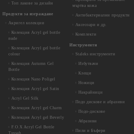
Топ лакове за дизайн
мъртва кожа
Продукти за изграждане
Антибактериални продукти
Акригел колекции
Аксесоари и др.
Колекция Acryl gel bottle
Комплекти
nude
Инструменти
Колекция Acryl gel bottle
colour
Staleks инструменти
Колекция Autumn Gel
Избутвачи
Bottle
Клещи
Колекция Nano Poligel
Ножици
Колекция Acryl gel Satin
Накрайници
Acryl Gel Silk
Подо дискове и абразиви
Колекция Acryl gel Charm
Подо-дискове
Колекция Acryl gel Beverly
Абразиви
F.O.X Acryl Gel Bottle
Пили и Бъфери
Tussah