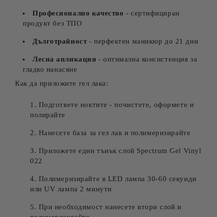
Професионално качество
- сертифициран
продукт без ТПО
Дълготрайност
- перфектен маникюр до 21 дни
Лесна апликация
- оптимална консистенция за
гладко нанасяне
Как да приложите гел лака:
Подгответе ноктите - почистете, оформете и
полирайте
Нанесете база за гел лак и полимеризирайте
Приложете един тънък слой Spectrum Gel Vinyl
022
Полимеризирайте в LED лампа 30-60 секунди
или UV лампа 2 минути
При необходимост нанесете втори слой и