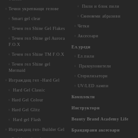
Пили и блок пили
Течни укрепващи гелове
Сменяеми абразиви
Smart gel clear
Четки
Течен гел Shine Gel Flakes
Аксесоари
Течен гел Shine gel Aurora
F.O.X
Ел.уреди
Течен гел Shine TM F.O.X
Ел.пили
Течен гел Shine gel
Прахоуловители
Mermaid
Стерилизатори
Изграждащ гел -Hard Gel
UV/LED лампи
Hard Gel Classic
Комплекти
Hard Gel Colour
Инструктори
Hard Gel Glitz
Beauty Brand Academy Life
Hard gel Flash
Изграждащ гел- Builder Gel
Брандирани аксесоари