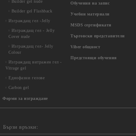
Builder gel nude
Обучения на запис
Builder gel Flashback
Учебни материали
Изграждащ гел -Jelly
MSDS сертификати
Изграждащ гел - Jelly
Търговски представители
Cover nude
Изграждащ гел- Jelly
Viber общност
Colour
Предстоящи обучения
Изграждащ витражен гел -
Vitrage gel
Еднофазни гелове
Carbon gel
Форми за изграждане
Бързи връзки: