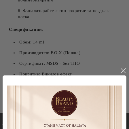
полимеризирайте
Финализирайте с топ покритие за по-дълга
носка
Спецификации:
Обем: 14 ml
Производител: F.O.X (Полша)
Сертификат: MSDS - без ТПО
Покритие: Винилов ефект
Носка: До 3 седмици
Гел лакове
Декорации