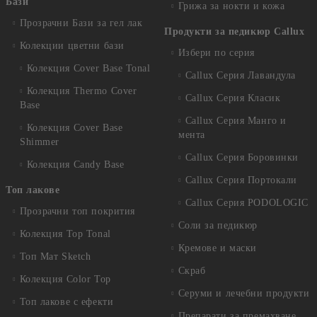
Бази
Грижа за нокти и кожа
Прозрачни Бази за гел лак
Продукти за педикюр Callux
Колекции цветни бази
Избери по серия
Колекция Cover Base Tonal
Callux Серия Лавандула
Колекция Thermo Cover
Callux Серия Класик
Base
Callux Серия Манго и
Колекция Cover Base
мента
Shimmer
Callux Серия Боровинки
Колекция Candy Base
Callux Серия Портокали
Топ лакове
Callux Серия PODOLOGIC
Прозрачни топ покрития
Соли за педикюр
Колекция Top Tonal
Кремове и маски
Топ Мат Sketch
Скраб
Колекция Color Top
Серуми и лечебни продукти
Топ лакове с ефекти
Препарати за премахване