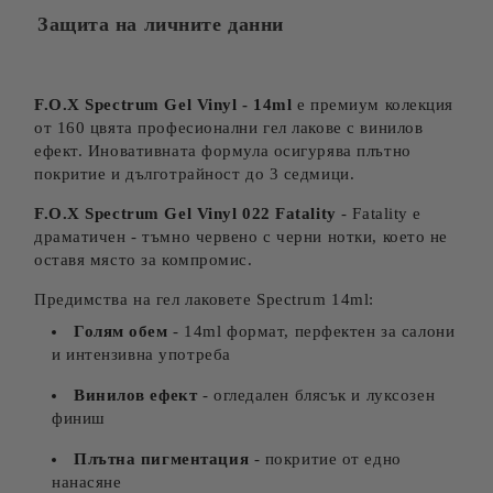
Защита на личните данни
F.O.X Spectrum Gel Vinyl - 14ml
е премиум колекция
от 160 цвята професионални гел лакове с винилов
ефект. Иновативната формула осигурява плътно
покритие и дълготрайност до 3 седмици.
F.O.X Spectrum Gel Vinyl 022 Fatality
- Fatality е
драматичен - тъмно червено с черни нотки, което не
оставя място за компромис.
Предимства на гел лаковете Spectrum 14ml:
Голям обем
- 14ml формат, перфектен за салони
и интензивна употреба
Винилов ефект
- огледален блясък и луксозен
финиш
Плътна пигментация
- покритие от едно
нанасяне