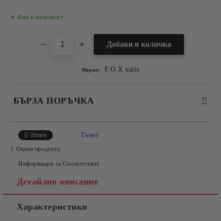
Добави в желани
✔ Има в наличност
F.O.X nails
Марка:
БЪРЗА ПОРЪЧКА
САМО ПОПЪЛНЕТЕ 2 ПОЛЕТА
Tweet
Share
Оцени продукта
Информация за Съответствие
Съгласен съм с
Политиката за лични данни
Детайлно описание
Ние ще се свържем с вас в рамките на работния ден.
Характеристики