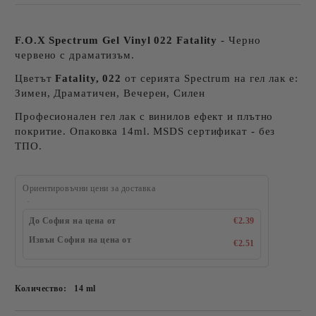
F.O.X Spectrum Gel Vinyl 022 Fatality
- Черно
червено с драматизъм.
Цветът
Fatality, 022
от серията Spectrum на гел лак е:
Зимен, Драматичен, Вечерен, Силен
Професионален гел лак с винилов ефект и плътно
покритие. Опаковка 14ml. MSDS сертификат - без
ТПО.
Ориентировъчни цени за доставка
До София на цена от
€2.39
Извън София на цена от
€2.51
Количество:
14 ml