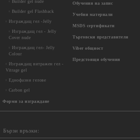
Builder gel nude
Обучения на запис
Builder gel Flashback
Учебни материали
Изграждащ гел -Jelly
MSDS сертификати
Изграждащ гел - Jelly
Търговски представители
Cover nude
Изграждащ гел- Jelly
Viber общност
Colour
Предстоящи обучения
Изграждащ витражен гел -
Vitrage gel
Еднофазни гелове
Carbon gel
Форми за изграждане
Бързи връзки: