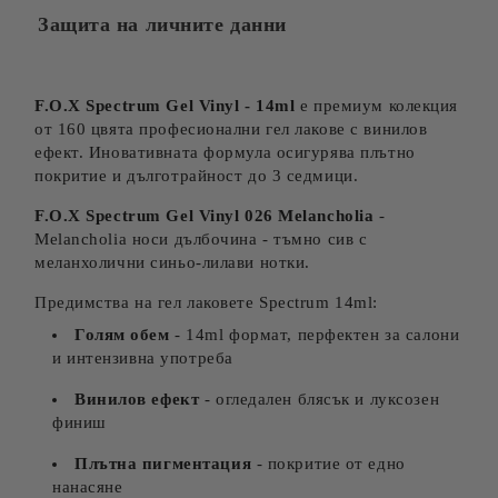
Защита на личните данни
F.O.X Spectrum Gel Vinyl - 14ml
е премиум колекция
от 160 цвята професионални гел лакове с винилов
ефект. Иновативната формула осигурява плътно
покритие и дълготрайност до 3 седмици.
F.O.X Spectrum Gel Vinyl 026 Melancholia
-
Melancholia носи дълбочина - тъмно сив с
меланхолични синьо-лилави нотки.
Предимства на гел лаковете Spectrum 14ml:
Голям обем
- 14ml формат, перфектен за салони
и интензивна употреба
Винилов ефект
- огледален блясък и луксозен
финиш
Плътна пигментация
- покритие от едно
нанасяне