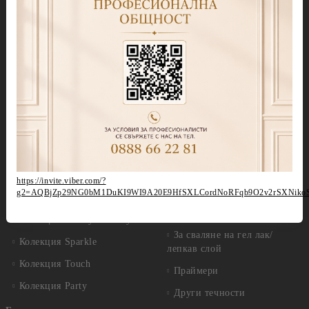
Колекция Spectrum 7ml
Blooming gel
Колекция Spectrum 14 ml
Slime gel
Колекция Spectrum Shot 5гр.
Гел бои
Колекция Spring 2026
Витражни-Vitrage Gel
paint
Колекция Moulin Rouge
Брокати, Фолиа и др.
Колекция Mocha Mousse
Акварелни капки
Колекция Lollipop
(витражна)
Препарати
Колекция Lipstick
Дезинфектанти и
https://invite.viber.com/?
консумативи
g2=AQBjZp29NG0bM1DuKI9WI9A20E9HfSXLCordNoRFqb9O2v2rSXNiko
Колекция Cat Eye
Обезмаслители
Колекция Cat Eye Galaxy
За сваляне на гел лак/
Колекция Sparkle
лепкав слой
Колекция Touch
Праймери
Колекция Party
Други течности