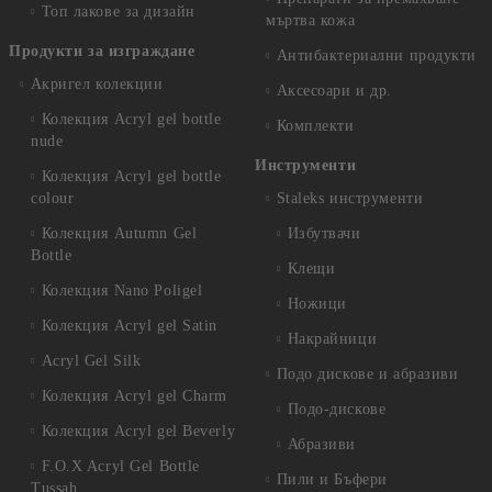
Топ лакове за дизайн
мъртва кожа
Продукти за изграждане
Антибактериални продукти
Акригел колекции
Аксесоари и др.
Колекция Acryl gel bottle
Комплекти
nude
Инструменти
Колекция Acryl gel bottle
colour
Staleks инструменти
Колекция Autumn Gel
Избутвачи
Bottle
Клещи
Колекция Nano Poligel
Ножици
Колекция Acryl gel Satin
Накрайници
Acryl Gel Silk
Подо дискове и абразиви
Колекция Acryl gel Charm
Подо-дискове
Колекция Acryl gel Beverly
Абразиви
F.O.X Acryl Gel Bottle
Пили и Бъфери
Tussah