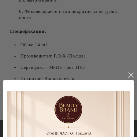
полимеризирайте
Финализирайте с топ покритие за по-дълга
носка
Спецификации:
Обем: 14 ml
Производител: F.O.X (Полша)
Сертификат: MSDS - без ТПО
Покритие: Винилов ефект
Носка: До 3 седмици
Гел лакове
Декорации