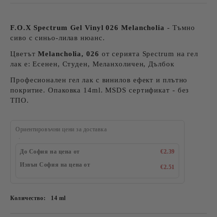
F.O.X Spectrum Gel Vinyl 026 Melancholia
- Тъмно
сиво с синьо-лилав нюанс.
Цветът
Melancholia, 026
от серията Spectrum на гел
лак е: Есенен, Студен, Меланхоличен, Дълбок
Професионален гел лак с винилов ефект и плътно
покритие. Опаковка 14ml. MSDS сертификат - без
ТПО.
Ориентировъчни цени за доставка
До София на цена от
€2.39
Извън София на цена от
€2.51
Количество:
14 ml