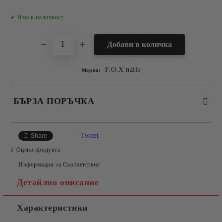
Добави в желани
✔ Има в наличност
F.O.X nails
Марка:
БЪРЗА ПОРЪЧКА
САМО ПОПЪЛНЕТЕ 2 ПОЛЕТА
Tweet
Share
Оцени продукта
Информация за Съответствие
Съгласен съм с
Политиката за лични данни
Детайлно описание
Ние ще се свържем с вас в рамките на работния ден.
Характеристики