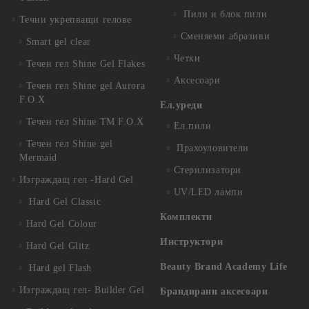
Пили и блок пили
Течни укрепващи гелове
Сменяеми абразиви
Smart gel clear
Четки
Течен гел Shine Gel Flakes
Аксесоари
Течен гел Shine gel Aurora
F.O.X
Ел.уреди
Течен гел Shine TM F.O.X
Ел.пили
Течен гел Shine gel
Прахоуловители
Mermaid
Стерилизатори
Изграждащ гел -Hard Gel
UV/LED лампи
Hard Gel Classic
Комплекти
Hard Gel Colour
Инструктори
Hard Gel Glitz
Beauty Brand Academy Life
Hard gel Flash
Изграждащ гел- Builder Gel
Брандирани аксесоари