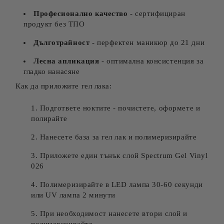
Професионално качество
- сертифициран
продукт без ТПО
Дълготрайност
- перфектен маникюр до 21 дни
Лесна апликация
- оптимална консистенция за
гладко нанасяне
Как да приложите гел лака:
Подгответе ноктите - почистете, оформете и
полирайте
Нанесете база за гел лак и полимеризирайте
Приложете един тънък слой Spectrum Gel Vinyl
026
Полимеризирайте в LED лампа 30-60 секунди
или UV лампа 2 минути
При необходимост нанесете втори слой и