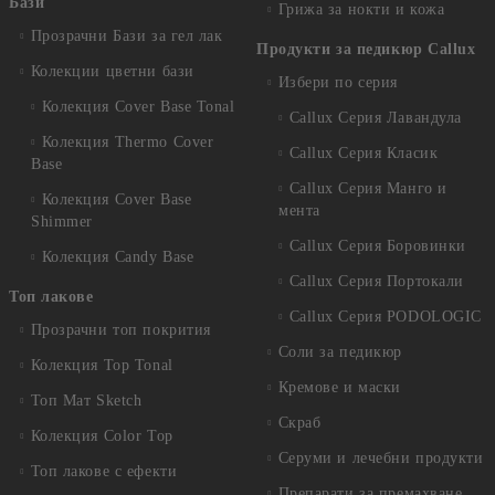
Бази
Грижа за нокти и кожа
Прозрачни Бази за гел лак
Продукти за педикюр Callux
Колекции цветни бази
Избери по серия
Колекция Cover Base Tonal
Callux Серия Лавандула
Колекция Thermo Cover
Callux Серия Класик
Base
Callux Серия Манго и
Колекция Cover Base
мента
Shimmer
Callux Серия Боровинки
Колекция Candy Base
Callux Серия Портокали
Топ лакове
Callux Серия PODOLOGIC
Прозрачни топ покрития
Соли за педикюр
Колекция Top Tonal
Кремове и маски
Топ Мат Sketch
Скраб
Колекция Color Top
Серуми и лечебни продукти
Топ лакове с ефекти
Препарати за премахване