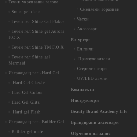
Течни укрепващи гелове
Сменяеми абразиви
Smart gel clear
Четки
Течен гел Shine Gel Flakes
Аксесоари
Течен гел Shine gel Aurora
F.O.X
Ел.уреди
Течен гел Shine TM F.O.X
Ел.пили
Течен гел Shine gel
Прахоуловители
Mermaid
Стерилизатори
Изграждащ гел -Hard Gel
UV/LED лампи
Hard Gel Classic
Комплекти
Hard Gel Colour
Инструктори
Hard Gel Glitz
Beauty Brand Academy Life
Hard gel Flash
Изграждащ гел- Builder Gel
Брандирани аксесоари
Builder gel nude
Обучения на запис