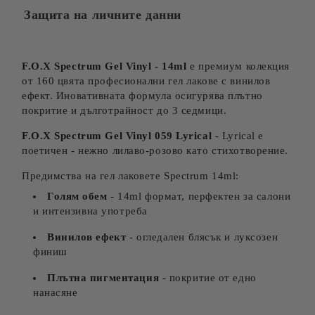
Защита на личните данни
F.O.X Spectrum Gel Vinyl - 14ml
е премиум колекция
от 160 цвята професионални гел лакове с винилов
ефект. Иновативната формула осигурява плътно
покритие и дълготрайност до 3 седмици.
F.O.X Spectrum Gel Vinyl 059 Lyrical
- Lyrical е
поетичен - нежно лилаво-розово като стихотворение.
Предимства на гел лаковете Spectrum 14ml:
Голям обем
- 14ml формат, перфектен за салони
и интензивна употреба
Винилов ефект
- огледален блясък и луксозен
финиш
Плътна пигментация
- покритие от едно
нанасяне