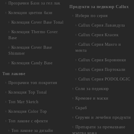
Прозрачни Бази за гел лак
Продукти за педикюр Callux
Колекции цветни бази
Избери по серия
Колекция Cover Base Tonal
Callux Серия Лавандула
Колекция Thermo Cover
Callux Серия Класик
Base
Callux Серия Манго и
Колекция Cover Base
мента
Shimmer
Callux Серия Боровинки
Колекция Candy Base
Callux Серия Портокали
Топ лакове
Callux Серия PODOLOGIC
Прозрачни топ покрития
Соли за педикюр
Колекция Top Tonal
Кремове и маски
Топ Мат Sketch
Скраб
Колекция Color Top
Серуми и лечебни продукти
Топ лакове с ефекти
Препарати за премахване
Топ лакове за дизайн
мъртва кожа