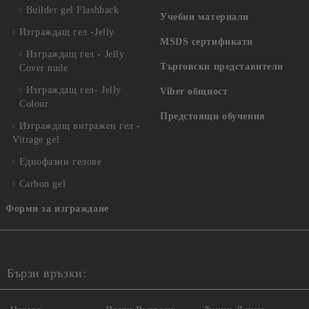
Builder gel Flashback
Учебни материали
Изграждащ гел -Jelly
MSDS сертификати
Изграждащ гел - Jelly
Търговски представители
Cover nude
Изграждащ гел- Jelly
Viber общност
Colour
Предстоящи обучения
Изграждащ витражен гел -
Vitrage gel
Еднофазни гелове
Carbon gel
Форми за изграждане
Бързи връзки: