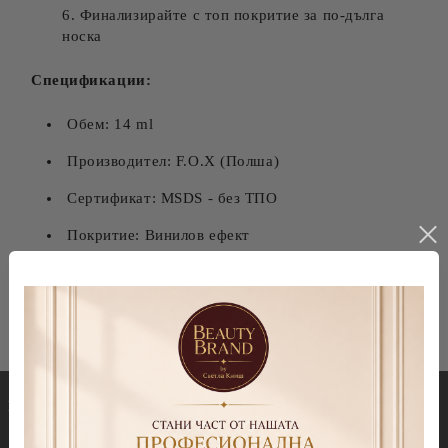
Финализирайте с топ покритие за по-дълга
носка
Спецификации:
Обем: 14 ml
Производител: F.O.X (Полша)
Сертификат: MSDS - без ТПО
Покритие: Винилов ефект
Носка: До 3 седмици
Гел лакове
Декорации
Колекция Spectrum 7ml
Blooming gel