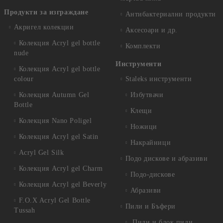
Продукти за изграждане
Антибактериални продукти
Акригел колекции
Аксесоари и др.
Колекция Acryl gel bottle
Комплекти
nude
Инструменти
Колекция Acryl gel bottle
colour
Staleks инструменти
Колекция Autumn Gel
Избутвачи
Bottle
Клещи
Колекция Nano Poligel
Ножици
Колекция Acryl gel Satin
Накрайници
Acryl Gel Silk
Подо дискове и абразиви
Колекция Acryl gel Charm
Подо-дискове
Колекция Acryl gel Beverly
Абразиви
F.O.X Acryl Gel Bottle
Пили и Бъфери
Tussah
Пили и блок пили