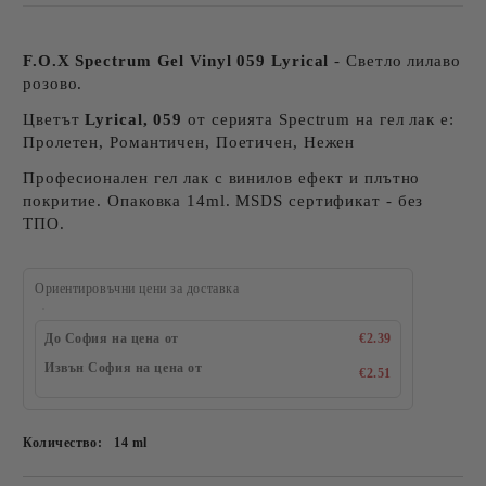
F.O.X Spectrum Gel Vinyl 059 Lyrical
- Светло лилаво
розово.
Цветът
Lyrical, 059
от серията Spectrum на гел лак е:
Пролетен, Романтичен, Поетичен, Нежен
Професионален гел лак с винилов ефект и плътно
покритие. Опаковка 14ml. MSDS сертификат - без
ТПО.
Ориентировъчни цени за доставка
До София на цена от
€2.39
Извън София на цена от
€2.51
Количество:
14 ml