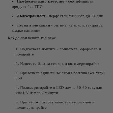
Професионално качество
- сертифициран
продукт без ТПО
Дълготрайност
- перфектен маникюр до 21 дни
Лесна апликация
- оптимална консистенция за
гладко нанасяне
Как да приложите гел лака:
Подгответе ноктите - почистете, оформете и
полирайте
Нанесете база за гел лак и полимеризирайте
Приложете един тънък слой Spectrum Gel Vinyl
059
Полимеризирайте в LED лампа 30-60 секунди
или UV лампа 2 минути
При необходимост нанесете втори слой и
полимеризирайте