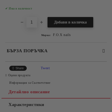
Добави в желани
✔ Има в наличност
F.O.X nails
Марка:
БЪРЗА ПОРЪЧКА
САМО ПОПЪЛНЕТЕ 2 ПОЛЕТА
Tweet
Share
Оцени продукта
Информация за Съответствие
Съгласен съм с
Политиката за лични данни
Детайлно описание
Ние ще се свържем с вас в рамките на работния ден.
Характеристики