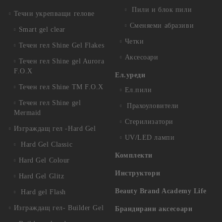
Пили и блок пили
Течни укрепващи гелове
Сменяеми абразиви
Smart gel clear
Четки
Течен гел Shine Gel Flakes
Аксесоари
Течен гел Shine gel Aurora
F.O.X
Ел.уреди
Течен гел Shine TM F.O.X
Ел.пили
Течен гел Shine gel
Прахоуловители
Mermaid
Стерилизатори
Изграждащ гел -Hard Gel
UV/LED лампи
Hard Gel Classic
Комплекти
Hard Gel Colour
Инструктори
Hard Gel Glitz
Beauty Brand Academy Life
Hard gel Flash
Изграждащ гел- Builder Gel
Брандирани аксесоари