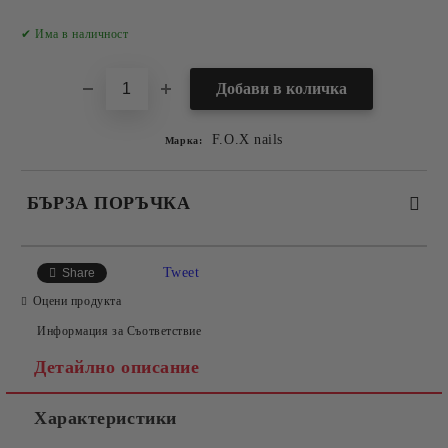
Добави в желани
✔ Има в наличност
F.O.X nails
Марка:
БЪРЗА ПОРЪЧКА
САМО ПОПЪЛНЕТЕ 2 ПОЛЕТА
Tweet
Share
Оцени продукта
Информация за Съответствие
Съгласен съм с
Политиката за лични данни
Детайлно описание
Ние ще се свържем с вас в рамките на работния ден.
Характеристики