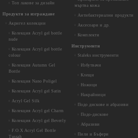
Топ лакове за дизайн
мъртва кожа
Продукти за изграждане
Антибактериални продукти
Акригел колекции
Аксесоари и др.
Колекция Acryl gel bottle
Комплекти
nude
Инструменти
Колекция Acryl gel bottle
colour
Staleks инструменти
Колекция Autumn Gel
Избутвачи
Bottle
Клещи
Колекция Nano Poligel
Ножици
Колекция Acryl gel Satin
Накрайници
Acryl Gel Silk
Подо дискове и абразиви
Колекция Acryl gel Charm
Подо-дискове
Колекция Acryl gel Beverly
Абразиви
F.O.X Acryl Gel Bottle
Пили и Бъфери
Tussah