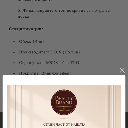
Финализирайте с топ покритие за по-дълга
носка
Спецификации:
Обем: 14 ml
Производител: F.O.X (Полша)
Сертификат: MSDS - без ТПО
Покритие: Винилов ефект
Носка: До 3 седмици
Гел лакове
Декорации