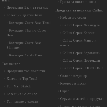
Бази
Грижа за нокти и кожа
Прозрачни Бази за гел лак
Продукти за педикюр Callux
Колекции цветни бази
Избери по серия
Колекция Cover Base Tonal
Callux Серия Лавандула
Колекция Thermo Cover
Callux Серия Класик
Base
Callux Серия Манго и
Колекция Cover Base
мента
Shimmer
Callux Серия Боровинки
Колекция Candy Base
Callux Серия Портокали
Топ лакове
Callux Серия PODOLOGIC
Прозрачни топ покрития
Соли за педикюр
Колекция Top Tonal
Кремове и маски
Топ Мат Sketch
Скраб
Колекция Color Top
Серуми и лечебни продукти
Топ лакове с ефекти
Препарати за премахване