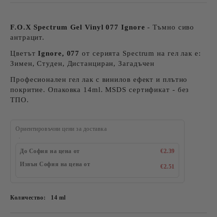
F.O.X Spectrum Gel Vinyl 077 Ignore
- Тъмно сиво
антрацит.
Цветът
Ignore, 077
от серията Spectrum на гел лак е:
Зимен, Студен, Дистанциран, Загадъчен
Професионален гел лак с винилов ефект и плътно
покритие. Опаковка 14ml. MSDS сертификат - без
ТПО.
Ориентировъчни цени за доставка
До София на цена от
€2.39
Извън София на цена от
€2.51
Количество:
14 ml