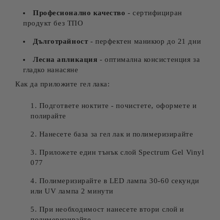
Професионално качество
- сертифициран
продукт без ТПО
Дълготрайност
- перфектен маникюр до 21 дни
Лесна апликация
- оптимална консистенция за
гладко нанасяне
Как да приложите гел лака:
Подгответе ноктите - почистете, оформете и
полирайте
Нанесете база за гел лак и полимеризирайте
Приложете един тънък слой Spectrum Gel Vinyl
077
Полимеризирайте в LED лампа 30-60 секунди
или UV лампа 2 минути
При необходимост нанесете втори слой и
полимеризирайте