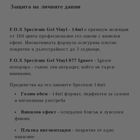
Защита на личните данни
F.O.X Spectrum Gel Vinyl - 14ml
е премиум колекция
от 160 цвята професионални гел лакове с винилов
ефект. Иновативната формула осигурява плътно
покритие и дълготрайност до 3 седмици.
F.O.X Spectrum Gel Vinyl 077 Ignore
- Ignore
игнорира - тъмно сив антрацит, който не търси
внимание.
Предимства на гел лаковете Spectrum 14ml:
Голям обем
- 14ml формат, перфектен за салони
и интензивна употреба
Винилов ефект
- огледален блясък и луксозен
финиш
Плътна пигментация
- покритие от едно
нанасяне