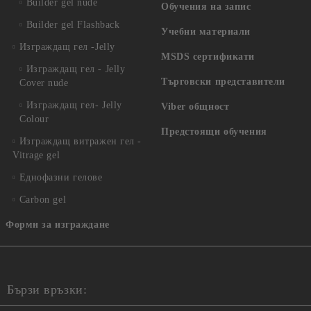
Builder gel nude
Обучения на запис
Builder gel Flashback
Учебни материали
Изграждащ гел -Jelly
MSDS сертификати
Изграждащ гел - Jelly
Търговски представители
Cover nude
Изграждащ гел- Jelly
Viber общност
Colour
Предстоящи обучения
Изграждащ витражен гел -
Vitrage gel
Еднофазни гелове
Carbon gel
Форми за изграждане
Бързи връзки: