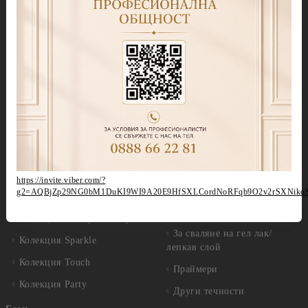
Колекция Spectrum 7ml
Blooming gel
Колекция Spectrum 14 ml
Slime gel
Колекция Spectrum Shot 5гр.
Гел бои
Колекция Spring 2026
Витражни-Vitrage Gel
paint
Колекция Moulin Rouge
Брокати, Фолиа и др.
Колекция Mocha Mousse
Акварелни капки
Колекция Lollipop
(витражна)
Препарати
Колекция Lipstick
Дезинфектанти и
https://invite.viber.com/?
консумативи
g2=AQBjZp29NG0bM1DuKI9WI9A20E9HfSXLCordNoRFqb9O2v2rSXNiko
Колекция Cat Eye
Обезмаслители
Колекция Cat Eye Galaxy
За сваляне на гел лак/
Колекция Sparkle
лепкав слой
Колекция Touch
Праймери
Колекция Party
Други течности