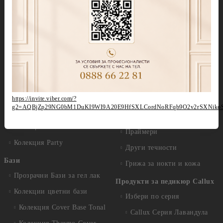
Колекция Moulin Rouge
Брокати, Фолиа и др.
Колекция Mocha Mousse
Акварелни капки
Колекция Lollipop
(витражна)
Препарати
Колекция Lipstick
Дезинфектанти и
консумативи
Колекция Cat Eye
Обезмаслители
Колекция Cat Eye Galaxy
https://invite.viber.com/?
За сваляне на гел лак/
g2=AQBjZp29NG0bM1DuKI9WI9A20E9HfSXLCordNoRFqb9O2v2rSXNiko
Колекция Sparkle
лепкав слой
Колекция Touch
Праймери
Колекция Party
Други течности
Бази
Грижа за нокти и кожа
Прозрачни Бази за гел лак
Продукти за педикюр Callux
Колекции цветни бази
Избери по серия
Колекция Cover Base Tonal
Callux Серия Лавандула