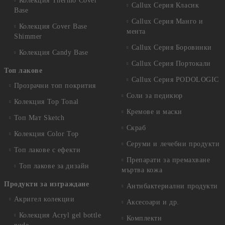
Колекция Thermo Cover
Callux Серия Класик
Base
Callux Серия Манго и
Колекция Cover Base
мента
Shimmer
Callux Серия Боровинки
Колекция Candy Base
Callux Серия Портокали
Топ лакове
Callux Серия PODOLOGIC
Прозрачни топ покрития
Соли за педикюр
Колекция Top Tonal
Кремове и маски
Топ Мат Sketch
Скраб
Колекция Color Top
Серуми и лечебни продукти
Топ лакове с ефекти
Препарати за премахване
Топ лакове за дизайн
мъртва кожа
Продукти за изграждане
Антибактериални продукти
Акригел колекции
Аксесоари и др.
Колекция Acryl gel bottle
Комплекти