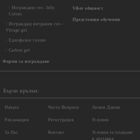
Изграждащ гел- Jelly
Viber общност
Colour
Предстоящи обучения
Изграждащ витражен гел -
Vitrage gel
Еднофазни гелове
Carbon gel
Форми за изграждане
Бързи връзки:
Начало
Чести Въпроси
Лични Данни
Рекламации
Регистрация
Условия
За Нас
Контакт
Условия за плащане
и доставка