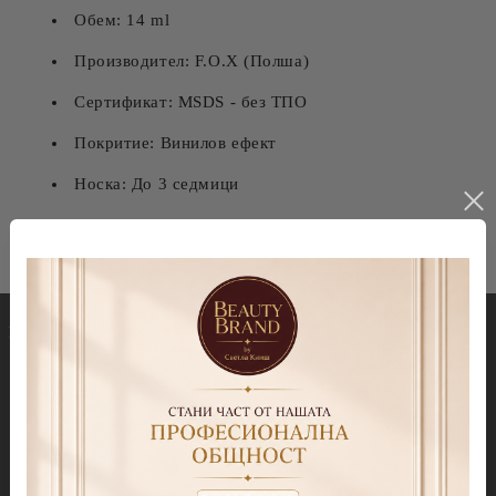
Обем: 14 ml
Производител: F.O.X (Полша)
Сертификат: MSDS - без ТПО
Покритие: Винилов ефект
Носка: До 3 седмици
Гел лакове
Декорации
Колекция Spectrum 7ml
Blooming gel
Колекция Spectrum 14 ml
Slime gel
Колекция Spectrum Shot 5гр.
Гел бои
Колекция Spring 2026
Витражни-Vitrage Gel
paint