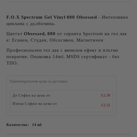
F.O.X Spectrum Gel Vinyl 080 Obsessed
- Интензивно
циклама с дълбочина.
Цветът
Obsessed, 080
от серията Spectrum на гел лак
е: Есенен, Студен, Обсесивен, Магнетичен
Професионален гел лак с винилов ефект и плътно
покритие. Опаковка 14ml. MSDS сертификат - без
ТПО.
Ориентировъчни цени за доставка
До София на цена от
€2.39
Извън София на цена от
€2.51
Количество:
14 ml