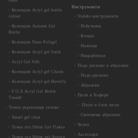
nude
Инструменти
Колекция Acryl gel bottle
colour
Staleks инструменти
Колекция Autumn Gel
Избутвачи
Bottle
Клещи
Колекция Nano Poligel
Ножици
Колекция Acryl gel Satin
Накрайници
Acryl Gel Silk
Подо дискове и абразиви
Колекция Acryl gel Charm
Подо-дискове
Колекция Acryl gel Beverly
Абразиви
F.O.X Acryl Gel Bottle
Пили и Бъфери
Tussah
Пили и блок пили
Течни укрепващи гелове
Сменяеми абразиви
Smart gel clear
Четки
Течен гел Shine Gel Flakes
Аксесоари
Течен гел Shine gel Aurora