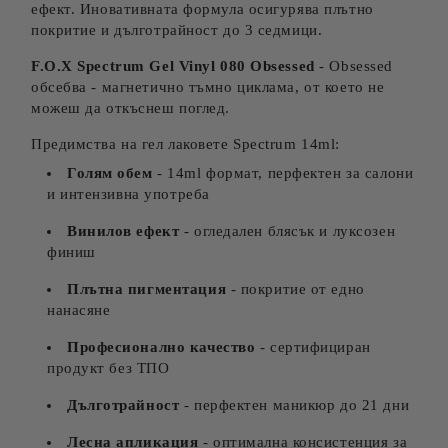
ефект. Иновативната формула осигурява плътно
покритие и дълготрайност до 3 седмици.
F.O.X Spectrum Gel Vinyl 080 Obsessed
- Obsessed
обсебва - магнетично тъмно циклама, от което не
можеш да откъснеш поглед.
Предимства на гел лаковете Spectrum 14ml:
Голям обем
- 14ml формат, перфектен за салони
и интензивна употреба
Винилов ефект
- огледален блясък и луксозен
финиш
Плътна пигментация
- покритие от едно
нанасяне
Професионално качество
- сертифициран
продукт без ТПО
Дълготрайност
- перфектен маникюр до 21 дни
Лесна апликация
- оптимална консистенция за