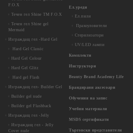
F.O.X
Ел.уреди
Течен гел Shine TM F.O.X
Ел.пили
Течен гел Shine gel
Прахоуловители
Mermaid
Стерилизатори
Изграждащ гел -Hard Gel
UV/LED лампи
Hard Gel Classic
Комплекти
Hard Gel Colour
Инструктори
Hard Gel Glitz
Beauty Brand Academy Life
Hard gel Flash
Изграждащ гел- Builder Gel
Брандирани аксесоари
Builder gel nude
Обучения на запис
Builder gel Flashback
Учебни материали
Изграждащ гел -Jelly
MSDS сертификати
Изграждащ гел - Jelly
Търговски представители
Cover nude