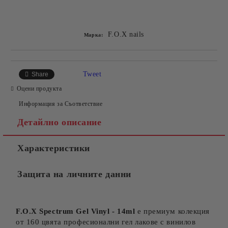
Добави в желани
F.O.X nails
Марка:
Tweet
Share
Оцени продукта
Информация за Съответствие
Детайлно описание
Характеристики
Защита на личните данни
F.O.X Spectrum Gel Vinyl - 14ml
е премиум колекция
от 160 цвята професионални гел лакове с винилов